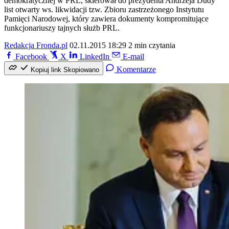
demokratycznej w PRL, skierował do prezydenta Andrzeja Dudy
list otwarty ws. likwidacji tzw. Zbioru zastrzeżonego Instytutu
Pamięci Narodowej, który zawiera dokumenty kompromitujące
funkcjonariuszy tajnych służb PRL.
Redakcja Fronda.pl
02.11.2015 18:29
2 min czytania
Facebook
X
LinkedIn
E-mail
Komentarze
Kopiuj link
Skopiowano