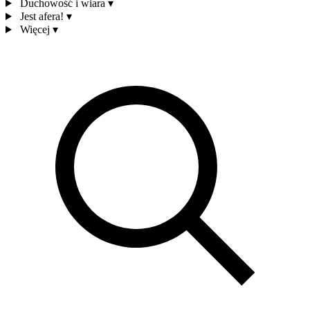
Duchowość i wiara
▾
Jest afera!
▾
Więcej
▾