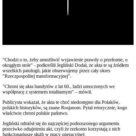
Play
"Chodzi o to, żeby umożliwić wyjawienie prawdy o przełomie, o
okrągłym stole" - podkreślił Jegliński Dodał, że akta te są źródłem
wszelkich patologii, jakie obserwujemy przez cały okres
"Rzeczpospolitej transformacyjnej".
"Chroni się akta bandytów z lat 60., ludzi umoczonych we
współpracę z systemem totalitarnym" – mówił.
Publicysta wskazał, że akta te choć niedostępne dla Polaków,
polskich historyków, są znane Rosjanom. Pytał retorycznie, kogo
właściwie chroni polskie państwo.
Jegliński odniósł się do najczęściej podnoszonego argumentu
przeciwko odtajnieniu akt, czyli że rzekomo korzystają z nich
funkcjonariusze służb w pracy operacyjnej: