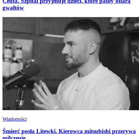
Ceuta. Szpital przyjmuje dzieci, które padły ofiarą
gwałtów
Wiadomości
Śmierć posła Litewki. Kierowca mitsubishi przerywa
milczenie