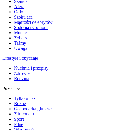
Skandal
Afera
Odlot
Szokujące
Mądrości celebrytów
Sodoma i Gomora
Mocne
Zobacz
Taśmy
Uwaga
Lifestyle i obyczaje
Kuchnia i przepisy
Zdrowie
Rodzina
Pozostałe
Tylko u nas
Różne
Gospodarka głupcze
Z internetu
Sport
Pilne
Wiadomości