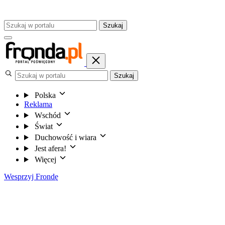
Szukaj
Szukaj
Polska
Reklama
Wschód
Świat
Duchowość i wiara
Jest afera!
Więcej
Wesprzyj Frondę