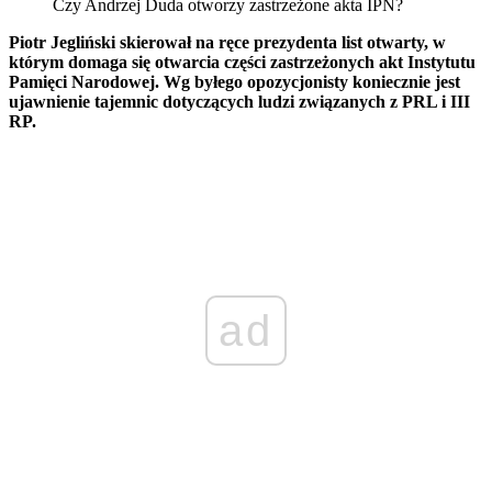
Czy Andrzej Duda otworzy zastrzeżone akta IPN?
Piotr Jegliński skierował na ręce prezydenta list otwarty, w
którym domaga się otwarcia części zastrzeżonych akt Instytutu
Pamięci Narodowej. Wg byłego opozycjonisty koniecznie jest
ujawnienie tajemnic dotyczących ludzi związanych z PRL i III
RP.
ad