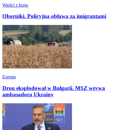
Wieści z kraju
Oborniki. Policyjna obława za imigrantami
Europa
Dron eksplodował w Bułgarii. MSZ wzywa
ambasadora Ukrainy