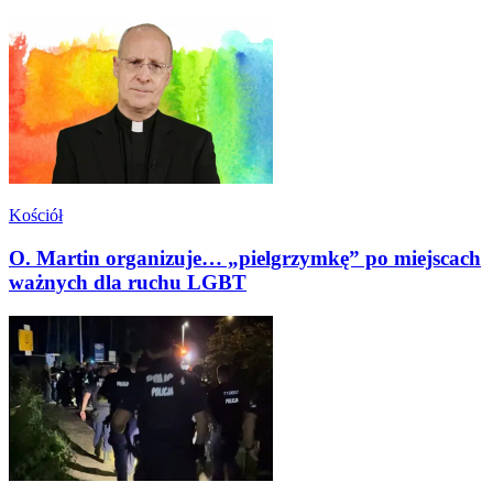
Kościół
O. Martin organizuje… „pielgrzymkę” po miejscach
ważnych dla ruchu LGBT