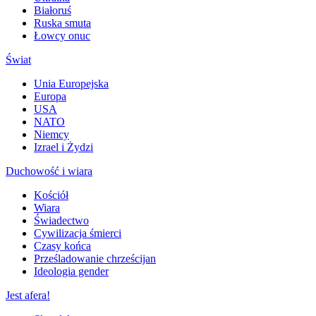
Białoruś
Ruska smuta
Łowcy onuc
Świat
Unia Europejska
Europa
USA
NATO
Niemcy
Izrael i Żydzi
Duchowość i wiara
Kościół
Wiara
Świadectwo
Cywilizacja śmierci
Czasy końca
Prześladowanie chrześcijan
Ideologia gender
Jest afera!