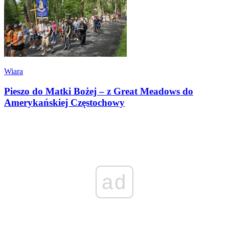
Wiara
Pieszo do Matki Bożej – z Great Meadows do
Amerykańskiej Częstochowy
ad