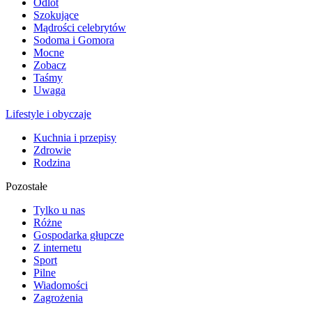
Odlot
Szokujące
Mądrości celebrytów
Sodoma i Gomora
Mocne
Zobacz
Taśmy
Uwaga
Lifestyle i obyczaje
Kuchnia i przepisy
Zdrowie
Rodzina
Pozostałe
Tylko u nas
Różne
Gospodarka głupcze
Z internetu
Sport
Pilne
Wiadomości
Zagrożenia