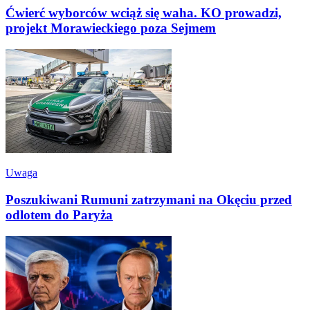
Ćwierć wyborców wciąż się waha. KO prowadzi,
projekt Morawieckiego poza Sejmem
Uwaga
Poszukiwani Rumuni zatrzymani na Okęciu przed
odlotem do Paryża