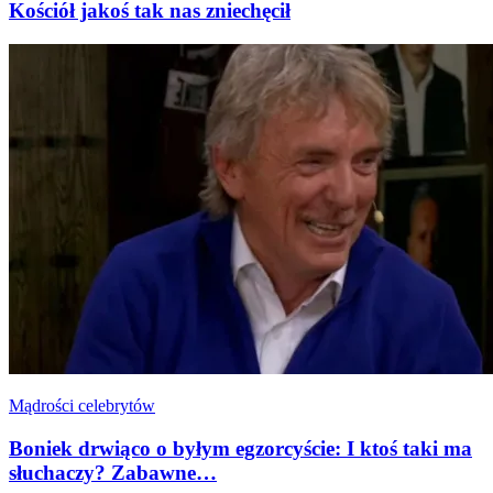
Kościół jakoś tak nas zniechęcił
Mądrości celebrytów
Boniek drwiąco o byłym egzorcyście: I ktoś taki ma
słuchaczy? Zabawne…