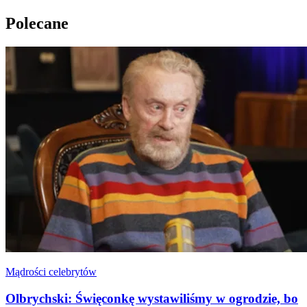
Polecane
Mądrości celebrytów
Olbrychski: Święconkę wystawiliśmy w ogrodzie, bo