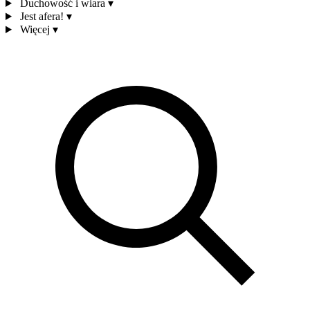
Duchowość i wiara
▾
Jest afera!
▾
Więcej
▾