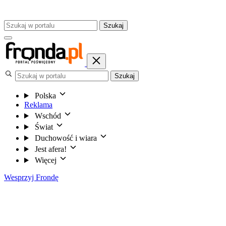
Szukaj
Szukaj
Polska
Reklama
Wschód
Świat
Duchowość i wiara
Jest afera!
Więcej
Wesprzyj Frondę