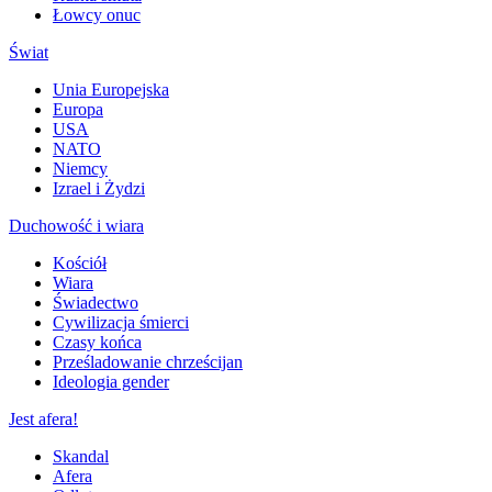
Łowcy onuc
Świat
Unia Europejska
Europa
USA
NATO
Niemcy
Izrael i Żydzi
Duchowość i wiara
Kościół
Wiara
Świadectwo
Cywilizacja śmierci
Czasy końca
Prześladowanie chrześcijan
Ideologia gender
Jest afera!
Skandal
Afera