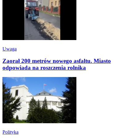
Uwaga
Zaorał 200 metrów nowego asfaltu. Miasto
odpowiada na roszczenia rolnika
Polityka