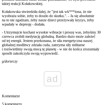
takiej reakcji Kołakowskiej.
Kołakowska stwierdziła dalej, że "jest tak wk***iona, że nie
wyobraża sobie, żeby to doszło do skutku.". - Ja się absolutnie
na to nie zgadzam, żeby nasze dzieci przeżywały kryzys, żeby
wpadały w depresję - dodała.
- Utrzymujcie kochani wysokie wibracje i proszę was, żebyśmy 30
czerwca zrobili medytację globalną. Bardzo dużo może zależeć
od tej energii. Jestem przekonana, że siła energetyczna naszej
globalnej modlitwy zdziała cuda, zatrzyma siły militarne
i rozświetlimy swoją mocą tę planetę - w nie do końca zrozumiały
sposób zakończyła swoją wypowiedź.
g/dorzeczy
ad
Komentarze
5 komentarzy