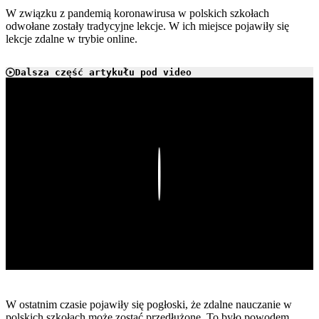
W związku z pandemią koronawirusa w polskich szkołach
odwołane zostały tradycyjne lekcje. W ich miejsce pojawiły się
lekcje zdalne w trybie online.
Dalsza część artykułu pod video
Play
W ostatnim czasie pojawiły się pogłoski, że zdalne nauczanie w
polskich szkołach może zostać przedłużone. To było powodem