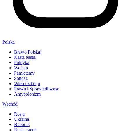
Polska
Brawo Polska!
Kasta basta!
Polityka
Wojsko
Pamiętamy
Sondaż
Wieści z kraju
Prawo i Sprawiedliwość
Antypolonizm
Wschód
Rosja
Ukraina
Białoruś
Ruska smuta