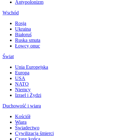
Antypolonizm
Wschód
Rosja
Ukraina
Białoruś
Ruska smuta
Łowcy onuc
Świat
Unia Europejska
Europa
USA
NATO
Niemcy
Izrael i Żydzi
Duchowość i wiara
Kościół
Wiara
Świadectwo
Cywilizacja śmierci
Czasy końca