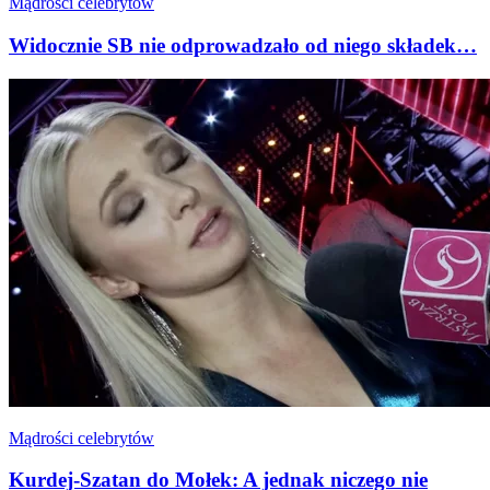
Mądrości celebrytów
Widocznie SB nie odprowadzało od niego składek…
Mądrości celebrytów
Kurdej-Szatan do Mołek: A jednak niczego nie