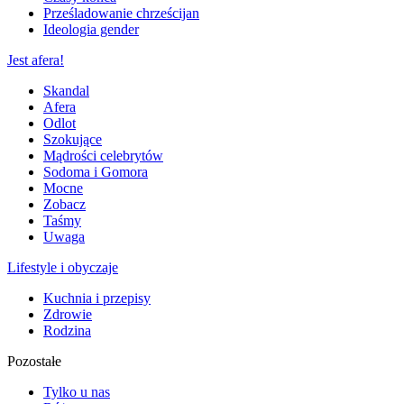
Prześladowanie chrześcijan
Ideologia gender
Jest afera!
Skandal
Afera
Odlot
Szokujące
Mądrości celebrytów
Sodoma i Gomora
Mocne
Zobacz
Taśmy
Uwaga
Lifestyle i obyczaje
Kuchnia i przepisy
Zdrowie
Rodzina
Pozostałe
Tylko u nas