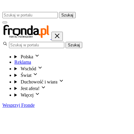
Szukaj
Szukaj
Polska
Reklama
Wschód
Świat
Duchowość i wiara
Jest afera!
Więcej
Wesprzyj Frondę