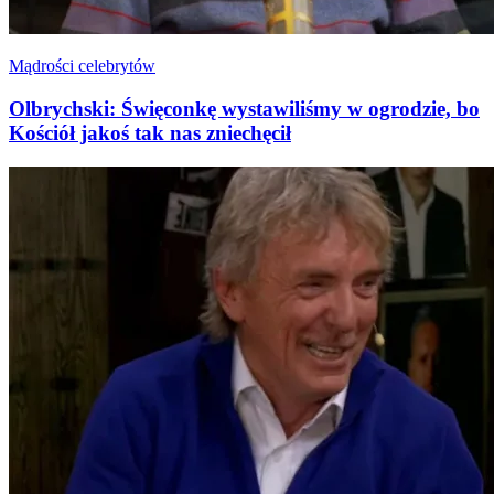
Mądrości celebrytów
Olbrychski: Święconkę wystawiliśmy w ogrodzie, bo
Kościół jakoś tak nas zniechęcił