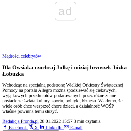
ad
Mądrości celebrytów
Dla Owsiaka czochraj Julkę i miziaj brzuszek Józka
Łobuzka
Wchodząc na specjalną podstronę Wielkiej Orkiestry Świątecznej
Pomocy na portalu Allegro można spodziewać się ciekawych,
wyjątkowych przedmiotów podarowanych przez różne znane
postacie ze świata kultury, sportu, polityki, biznesu. Wiadomo, że
wiele osób chce wesprzeć chore dzieci, a działalność WOŚP
właśnie powinna temu służyć.
Redakcja Fronda.pl
28.01.2022 15:57
3 min czytania
Facebook
X
LinkedIn
E-mail