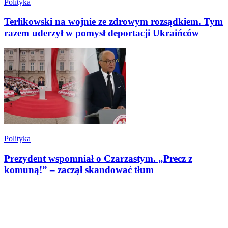
Polityka
Terlikowski na wojnie ze zdrowym rozsądkiem. Tym
razem uderzył w pomysł deportacji Ukraińców
Polityka
Prezydent wspomniał o Czarzastym. „Precz z
komuną!” – zaczął skandować tłum