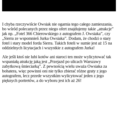
I chyba rzeczywiście Owsiak nie ogarnia tego całego zamieszania,
bo wśród polecanych przez niego ofert znajdujemy takie „atrakcje”
jak np. „Fotel 366 Chierowskiego z autografem J. Owsiaka”, czy
„Sierra ze wspomnień Jurka Owsiaka”. Dodam, że chodzi o stary
fotel i stary model forda Sierra. Takich foteli w sumie jest aż 15 na
oddzielnych licytacjach i wszystkie z autografem Jurka!
Ale jeśli ktoś nie lubi kotów ani staroci ten może wylicytować tak
wspaniałą atrakcję jaką jest „Przejazd po ulicach Warszawy
zabytkową śmieciarką”. Z pewnością wielu uważa Owsiaka za
bohatera, więc powinni oni nie tylko zbierać różne graty z jego
autografem, lecz przede wszystkim wylicytować jeden z jego
pięknych portretów, a do wyboru jest ich aż 26!