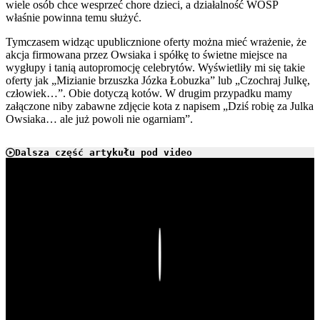
wiele osób chce wesprzeć chore dzieci, a działalność WOŚP
właśnie powinna temu służyć.
Tymczasem widząc upublicznione oferty można mieć wrażenie, że
akcja firmowana przez Owsiaka i spółkę to świetne miejsce na
wygłupy i tanią autopromocję celebrytów. Wyświetliły mi się takie
oferty jak „Mizianie brzuszka Józka Łobuzka” lub „Czochraj Julkę,
człowiek…”. Obie dotyczą kotów. W drugim przypadku mamy
załączone niby zabawne zdjęcie kota z napisem „Dziś robię za Julka
Owsiaka… ale już powoli nie ogarniam”.
Dalsza część artykułu pod video
Play