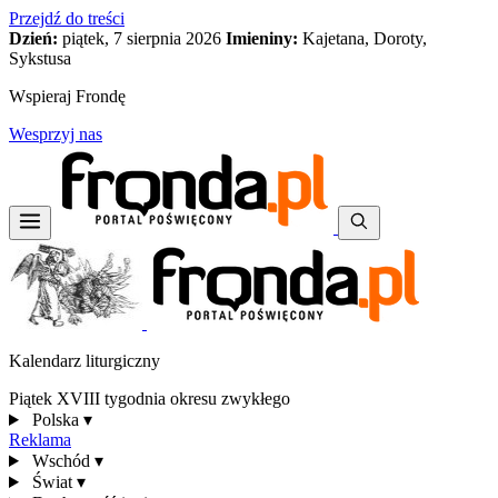
Przejdź do treści
Dzień:
piątek, 7 sierpnia 2026
Imieniny:
Kajetana, Doroty,
Sykstusa
Wspieraj Frondę
Wesprzyj nas
Kalendarz liturgiczny
Piątek XVIII tygodnia okresu zwykłego
Polska
▾
Reklama
Wschód
▾
Świat
▾