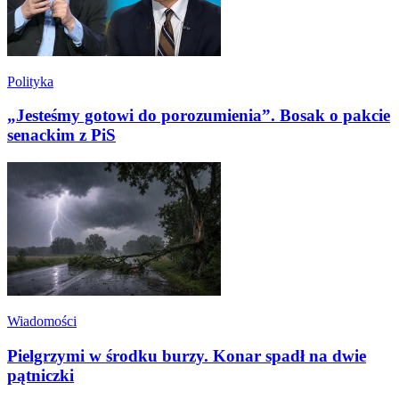
Polityka
„Jesteśmy gotowi do porozumienia”. Bosak o pakcie
senackim z PiS
Wiadomości
Pielgrzymi w środku burzy. Konar spadł na dwie
pątniczki