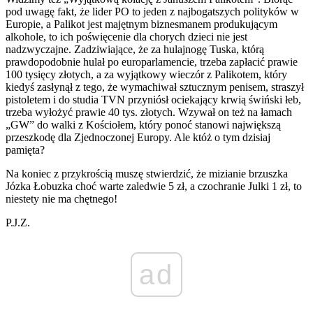
pod uwagę fakt, że lider PO to jeden z najbogatszych polityków w
Europie, a Palikot jest majętnym biznesmanem produkującym
alkohole, to ich poświęcenie dla chorych dzieci nie jest
nadzwyczajne. Zadziwiające, że za hulajnogę Tuska, którą
prawdopodobnie hulał po europarlamencie, trzeba zapłacić prawie
100 tysięcy złotych, a za wyjątkowy wieczór z Palikotem, który
kiedyś zasłynął z tego, że wymachiwał sztucznym penisem, straszył
pistoletem i do studia TVN przyniósł ociekający krwią świński łeb,
trzeba wyłożyć prawie 40 tys. złotych. Wzywał on też na łamach
„GW” do walki z Kościołem, który ponoć stanowi największą
przeszkodę dla Zjednoczonej Europy. Ale któż o tym dzisiaj
pamięta?
Na koniec z przykrością muszę stwierdzić, że mizianie brzuszka
Józka Łobuzka choć warte zaledwie 5 zł, a czochranie Julki 1 zł, to
niestety nie ma chętnego!
P.J.Z.
ad