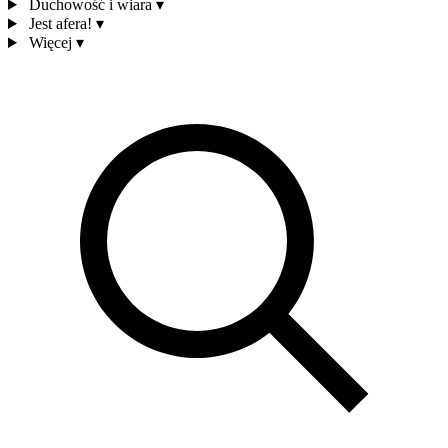
Duchowość i wiara
▾
Jest afera!
▾
Więcej
▾