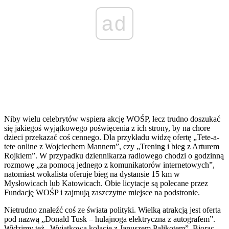
ad
Niby wielu celebrytów wspiera akcję WOŚP, lecz trudno doszukać
się jakiegoś wyjątkowego poświęcenia z ich strony, by na chore
dzieci przekazać coś cennego. Dla przykładu widzę ofertę „Tete-a-
tete online z Wojciechem Mannem”, czy „Trening i bieg z Arturem
Rojkiem”. W przypadku dziennikarza radiowego chodzi o godzinną
rozmowę „za pomocą jednego z komunikatorów internetowych”,
natomiast wokalista oferuje bieg na dystansie 15 km w
Mysłowicach lub Katowicach. Obie licytacje są polecane przez
Fundację WOŚP i zajmują zaszczytne miejsce na podstronie.
Nietrudno znaleźć coś ze świata polityki. Wielką atrakcją jest oferta
pod nazwą „Donald Tusk – hulajnoga elektryczna z autografem”.
Widzimy też „Wyjątkową kolację z Januszem Palikotem”. Biorąc