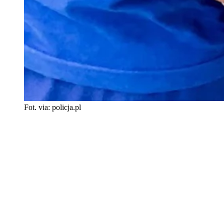
Fot. via: policja.pl