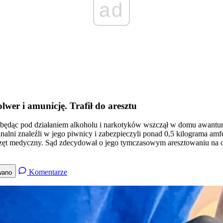
ad
lwer i amunicję. Trafił do aresztu
 będąc pod działaniem alkoholu i narkotyków wszczął w domu awanturę 
inalni znaleźli w jego piwnicy i zabezpieczyli ponad 0,5 kilograma amf
sprzęt medyczny. Sąd zdecydował o jego tymczasowym aresztowaniu na o
Komentarze
wano