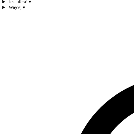
Jest afera!
▾
Więcej
▾