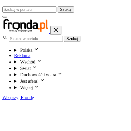
Szukaj
Szukaj
Polska
Reklama
Wschód
Świat
Duchowość i wiara
Jest afera!
Więcej
Wesprzyj Frondę