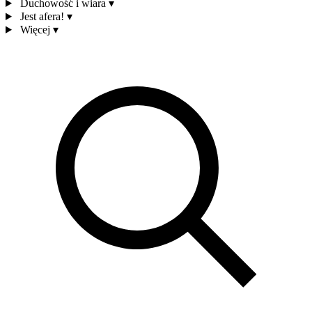
Duchowość i wiara
▾
Jest afera!
▾
Więcej
▾