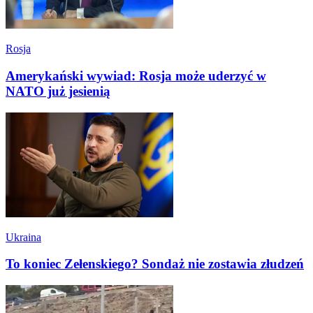
Rosja
Amerykański wywiad: Rosja może uderzyć w
NATO już jesienią
Ukraina
To koniec Zełenskiego? Sondaż nie zostawia złudzeń