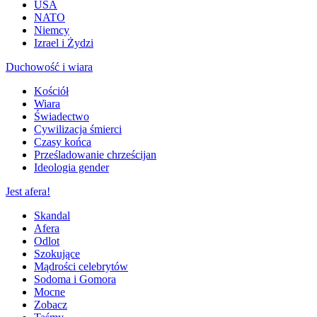
USA
NATO
Niemcy
Izrael i Żydzi
Duchowość i wiara
Kościół
Wiara
Świadectwo
Cywilizacja śmierci
Czasy końca
Prześladowanie chrześcijan
Ideologia gender
Jest afera!
Skandal
Afera
Odlot
Szokujące
Mądrości celebrytów
Sodoma i Gomora
Mocne
Zobacz