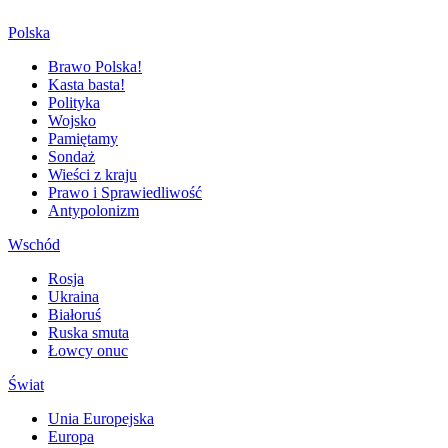
Polska
Brawo Polska!
Kasta basta!
Polityka
Wojsko
Pamiętamy
Sondaż
Wieści z kraju
Prawo i Sprawiedliwość
Antypolonizm
Wschód
Rosja
Ukraina
Białoruś
Ruska smuta
Łowcy onuc
Świat
Unia Europejska
Europa