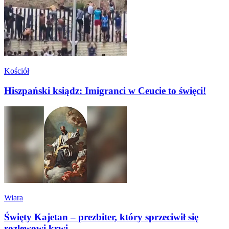
Kościół
Hiszpański ksiądz: Imigranci w Ceucie to święci!
Wiara
Święty Kajetan – prezbiter, który sprzeciwił się
rozlewowi krwi