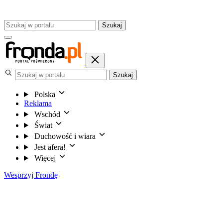
Szukaj
Szukaj
Polska
Reklama
Wschód
Świat
Duchowość i wiara
Jest afera!
Więcej
Wesprzyj Frondę