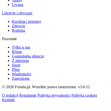
Taśmy
Uwaga
Lifestyle i obyczaje
Kuchnia i przepisy
Zdrowie
Rodzina
Pozostałe
Tylko u nas
Różne
Gospodarka głupcze
Z internetu
Sport
Pilne
Wiadomości
Zagrożenia
© 2026 Fronda.pl. Wszelkie prawa zastrzeżone.
v3.0.12
O redakcji
Regulamin
Polityka prywatności
Polityka cookies
Kontakt