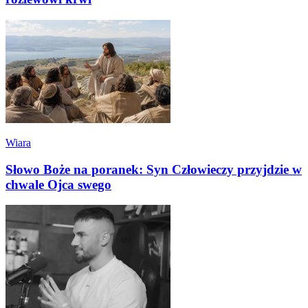
Wiara
Słowo Boże na poranek: Syn Człowieczy przyjdzie w
chwale Ojca swego