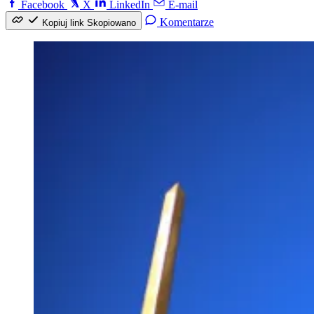
Facebook
X
LinkedIn
E-mail
Komentarze
Kopiuj link
Skopiowano