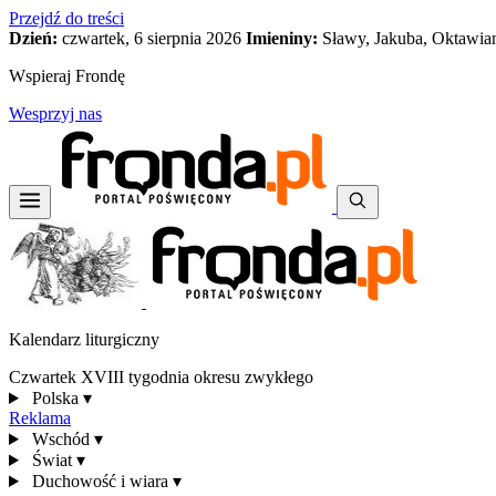
Przejdź do treści
Dzień:
czwartek, 6 sierpnia 2026
Imieniny:
Sławy, Jakuba, Oktawia
Wspieraj Frondę
Wesprzyj nas
Kalendarz liturgiczny
Czwartek XVIII tygodnia okresu zwykłego
Polska
▾
Reklama
Wschód
▾
Świat
▾
Duchowość i wiara
▾