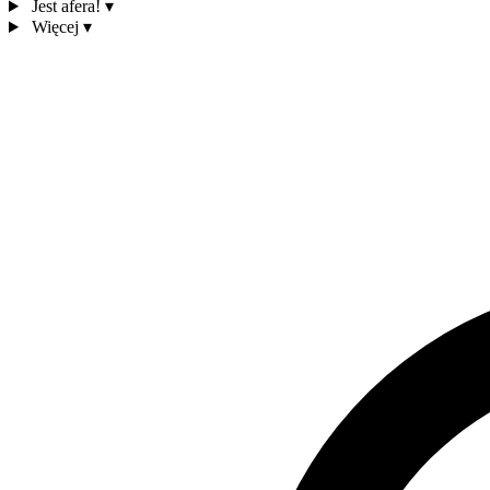
Jest afera!
▾
Więcej
▾