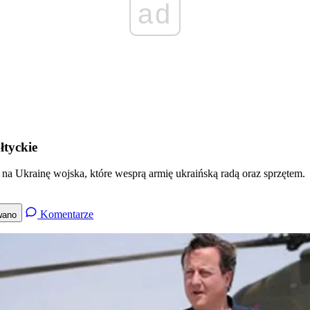
ad
łtyckie
na Ukrainę wojska, które wesprą armię ukraińską radą oraz sprzętem.
Komentarze
wano