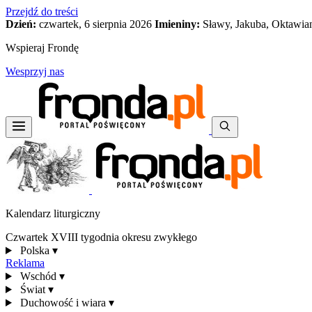
Przejdź do treści
Dzień:
czwartek, 6 sierpnia 2026
Imieniny:
Sławy, Jakuba, Oktawia
Wspieraj Frondę
Wesprzyj nas
Kalendarz liturgiczny
Czwartek XVIII tygodnia okresu zwykłego
Polska
▾
Reklama
Wschód
▾
Świat
▾
Duchowość i wiara
▾