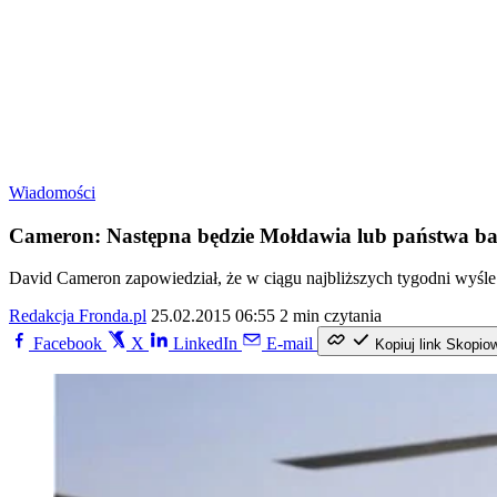
Wiadomości
Cameron: Następna będzie Mołdawia lub państwa ba
David Cameron zapowiedział, że w ciągu najbliższych tygodni wyśle 
Redakcja Fronda.pl
25.02.2015 06:55
2 min czytania
Facebook
X
LinkedIn
E-mail
Kopiuj link
Skopio