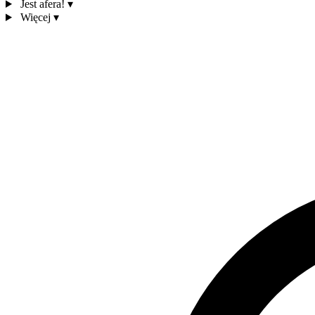
Jest afera!
▾
Więcej
▾