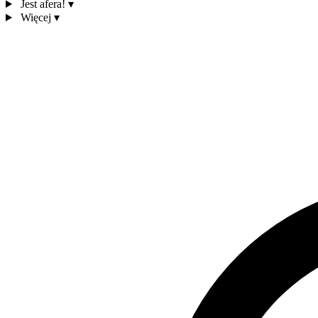
Jest afera!
▾
Więcej
▾