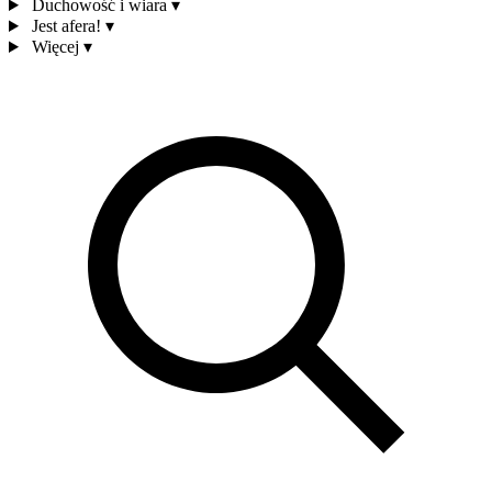
Duchowość i wiara
▾
Jest afera!
▾
Więcej
▾