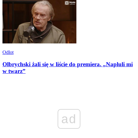
Odlot
Olbrychski żali się w liście do premiera. „Napluli mi
w twarz”
ad