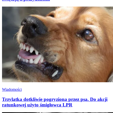
Wiadomości
Trzylatka dotkliwie pogryziona przez psa. Do akcji
ratunkowej użyto śmigłowca LPR