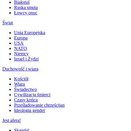
Białoruś
Ruska smuta
Łowcy onuc
Świat
Unia Europejska
Europa
USA
NATO
Niemcy
Izrael i Żydzi
Duchowość i wiara
Kościół
Wiara
Świadectwo
Cywilizacja śmierci
Czasy końca
Prześladowanie chrześcijan
Ideologia gender
Jest afera!
Skandal