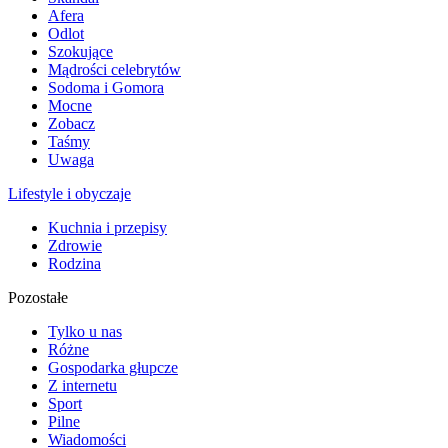
Afera
Odlot
Szokujące
Mądrości celebrytów
Sodoma i Gomora
Mocne
Zobacz
Taśmy
Uwaga
Lifestyle i obyczaje
Kuchnia i przepisy
Zdrowie
Rodzina
Pozostałe
Tylko u nas
Różne
Gospodarka głupcze
Z internetu
Sport
Pilne
Wiadomości