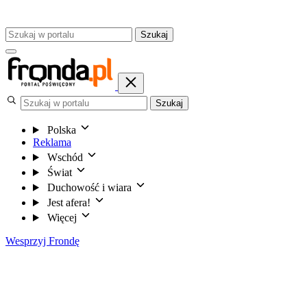
Szukaj
Szukaj
Polska
Reklama
Wschód
Świat
Duchowość i wiara
Jest afera!
Więcej
Wesprzyj Frondę