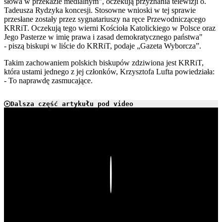
słowa w przekazie medialnym", oczekują przyznania telewizji o.
Tadeusza Rydzyka koncesji. Stosowne wnioski w tej sprawie
przesłane zostały przez sygnatariuszy na ręce Przewodniczącego
KRRiT. Oczekują tego wierni Kościoła Katolickiego w Polsce oraz
Jego Pasterze w imię prawa i zasad demokratycznego państwa"
- piszą biskupi w liście do KRRiT, podaje „Gazeta Wyborcza”.
Takim zachowaniem polskich biskupów zdziwiona jest KRRiT,
która ustami jednego z jej członków, Krzysztofa Lufta powiedziała:
- To naprawdę zasmucające.
Dalsza część artykułu pod video
Play