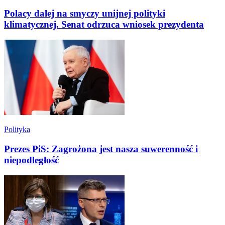
Polacy dalej na smyczy unijnej polityki
klimatycznej. Senat odrzuca wniosek prezydenta
Polityka
Prezes PiS: Zagrożona jest nasza suwerenność i
niepodległość