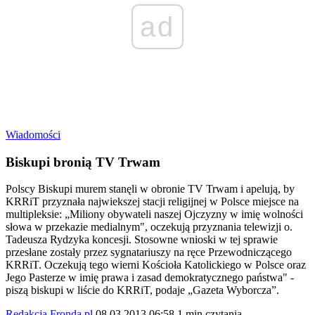
ad
Wiadomości
Biskupi bronią TV Trwam
Polscy Biskupi murem stanęli w obronie TV Trwam i apelują, by
KRRiT przyznała najwiekszej stacji religijnej w Polsce miejsce na
multipleksie: „Miliony obywateli naszej Ojczyzny w imię wolności
słowa w przekazie medialnym", oczekują przyznania telewizji o.
Tadeusza Rydzyka koncesji. Stosowne wnioski w tej sprawie
przesłane zostały przez sygnatariuszy na ręce Przewodniczącego
KRRiT. Oczekują tego wierni Kościoła Katolickiego w Polsce oraz
Jego Pasterze w imię prawa i zasad demokratycznego państwa" -
piszą biskupi w liście do KRRiT, podaje „Gazeta Wyborcza”.
Redakcja Fronda.pl
08.03.2013 06:58
1 min czytania