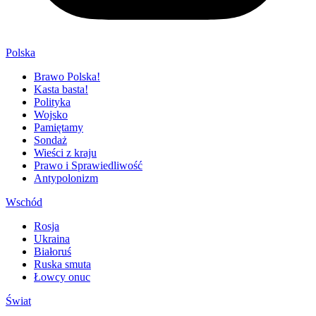
Polska
Brawo Polska!
Kasta basta!
Polityka
Wojsko
Pamiętamy
Sondaż
Wieści z kraju
Prawo i Sprawiedliwość
Antypolonizm
Wschód
Rosja
Ukraina
Białoruś
Ruska smuta
Łowcy onuc
Świat