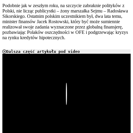
Podobnie jak w zeszłym roku, na szczycie zabraknie polityków z
Polski, nie licząc publicystki – żony marszałka Sejmu – Radosława
Sikorskiego. Ostatnim polskim uczestnikiem był, dwa lata temu,
minister finansów Jacek Rostowski, który być może sumiennie
realizował swoje zadania wyznaczone przez globalną finansjerę,
pozbawiając Polaków oszczędności w OFE i podgrzewając kryzys
na rynku kredytów hipotecznych.
Dalsza część artykułu pod video
Play