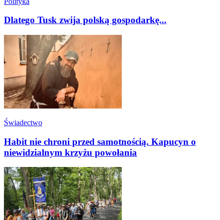
Polityka
Dlatego Tusk zwija polską gospodarkę...
Świadectwo
Habit nie chroni przed samotnością. Kapucyn o
niewidzialnym krzyżu powołania