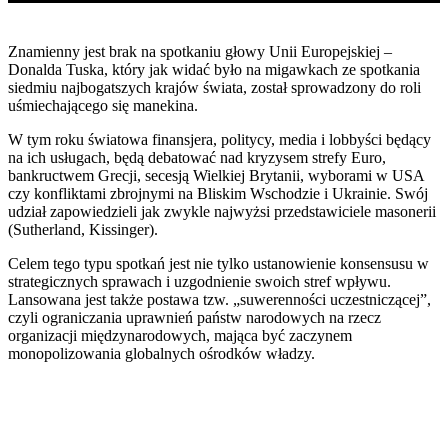
Znamienny jest brak na spotkaniu głowy Unii Europejskiej –
Donalda Tuska, który jak widać było na migawkach ze spotkania
siedmiu najbogatszych krajów świata, został sprowadzony do roli
uśmiechającego się manekina.
W tym roku światowa finansjera, politycy, media i lobbyści będący
na ich usługach, będą debatować nad kryzysem strefy Euro,
bankructwem Grecji, secesją Wielkiej Brytanii, wyborami w USA
czy konfliktami zbrojnymi na Bliskim Wschodzie i Ukrainie. Swój
udział zapowiedzieli jak zwykle najwyżsi przedstawiciele masonerii
(Sutherland, Kissinger).
Celem tego typu spotkań jest nie tylko ustanowienie konsensusu w
strategicznych sprawach i uzgodnienie swoich stref wpływu.
Lansowana jest także postawa tzw. „suwerenności uczestniczącej”,
czyli ograniczania uprawnień państw narodowych na rzecz
organizacji międzynarodowych, mająca być zaczynem
monopolizowania globalnych ośrodków władzy.