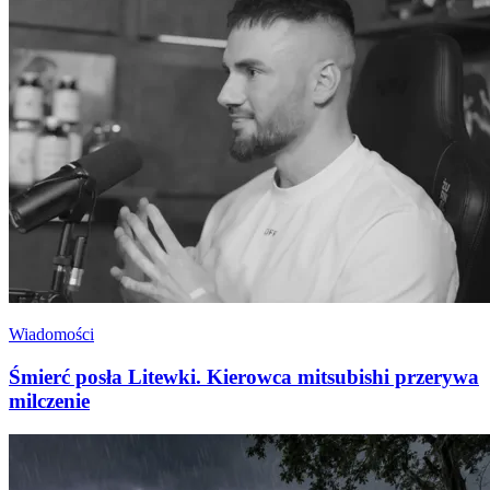
Wiadomości
Śmierć posła Litewki. Kierowca mitsubishi przerywa
milczenie