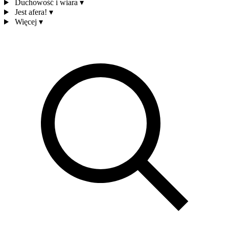
Duchowość i wiara
▾
Jest afera!
▾
Więcej
▾