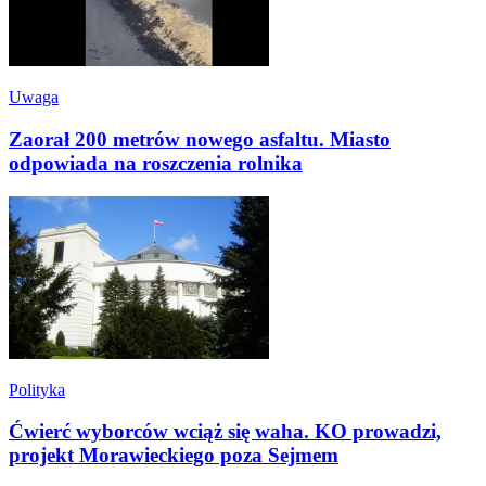
Uwaga
Zaorał 200 metrów nowego asfaltu. Miasto
odpowiada na roszczenia rolnika
Polityka
Ćwierć wyborców wciąż się waha. KO prowadzi,
projekt Morawieckiego poza Sejmem