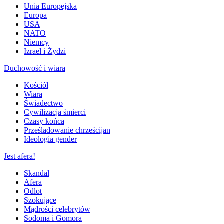
Unia Europejska
Europa
USA
NATO
Niemcy
Izrael i Żydzi
Duchowość i wiara
Kościół
Wiara
Świadectwo
Cywilizacja śmierci
Czasy końca
Prześladowanie chrześcijan
Ideologia gender
Jest afera!
Skandal
Afera
Odlot
Szokujące
Mądrości celebrytów
Sodoma i Gomora