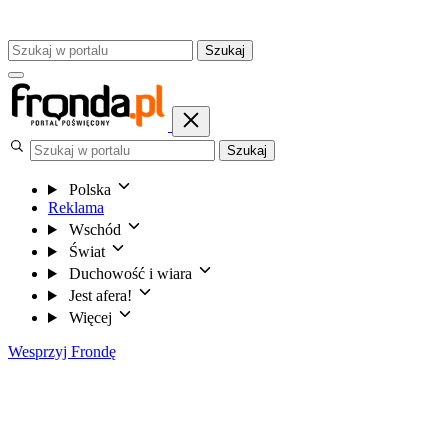
Szukaj
Szukaj
Polska
Reklama
Wschód
Świat
Duchowość i wiara
Jest afera!
Więcej
Wesprzyj Frondę