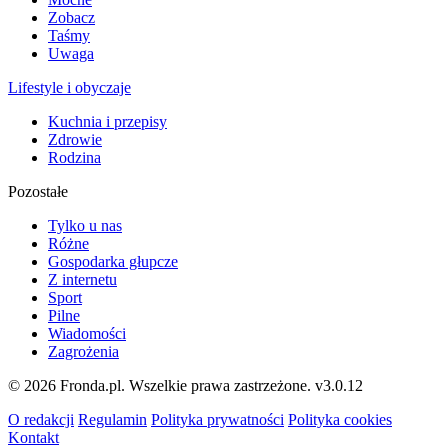
Zobacz
Taśmy
Uwaga
Lifestyle i obyczaje
Kuchnia i przepisy
Zdrowie
Rodzina
Pozostałe
Tylko u nas
Różne
Gospodarka głupcze
Z internetu
Sport
Pilne
Wiadomości
Zagrożenia
© 2026 Fronda.pl. Wszelkie prawa zastrzeżone.
v3.0.12
O redakcji
Regulamin
Polityka prywatności
Polityka cookies
Kontakt