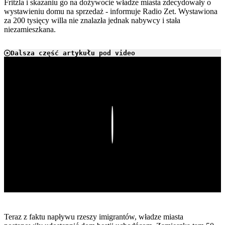
Fritzla i skazaniu go na dożywocie władze miasta zdecydowały o
wystawieniu domu na sprzedaż - informuje Radio Zet. Wystawiona
za 200 tysięcy willa nie znalazła jednak nabywcy i stała
niezamieszkana.
Dalsza część artykułu pod video
Play
Teraz z faktu napływu rzeszy imigrantów, władze miasta