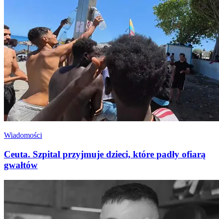
Wiadomości
Ceuta. Szpital przyjmuje dzieci, które padły ofiarą
gwałtów