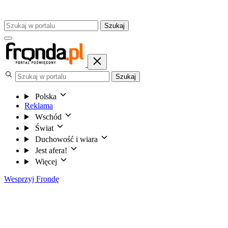
Szukaj
Szukaj
Polska
Reklama
Wschód
Świat
Duchowość i wiara
Jest afera!
Więcej
Wesprzyj Frondę