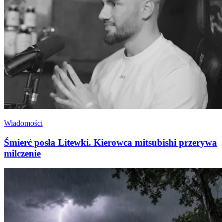
Wiadomości
Śmierć posła Litewki. Kierowca mitsubishi przerywa
milczenie