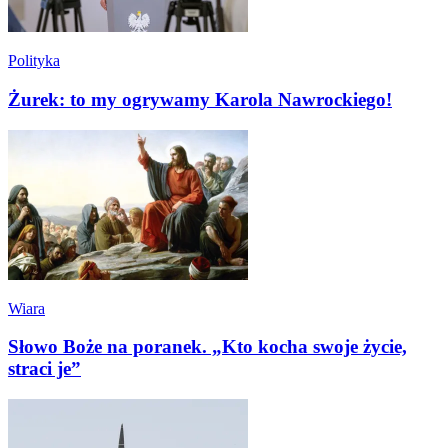
Polityka
Żurek: to my ogrywamy Karola Nawrockiego!
Wiara
Słowo Boże na poranek. „Kto kocha swoje życie,
straci je”