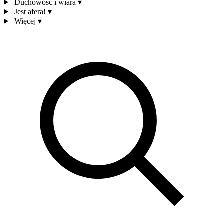
Duchowość i wiara
▾
Jest afera!
▾
Więcej
▾