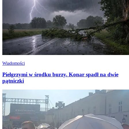
Wiadomości
Pielgrzymi w środku burzy. Konar spadł na dwie
pątniczki