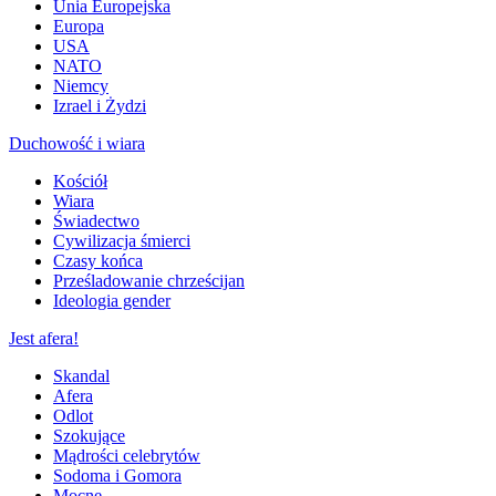
Unia Europejska
Europa
USA
NATO
Niemcy
Izrael i Żydzi
Duchowość i wiara
Kościół
Wiara
Świadectwo
Cywilizacja śmierci
Czasy końca
Prześladowanie chrześcijan
Ideologia gender
Jest afera!
Skandal
Afera
Odlot
Szokujące
Mądrości celebrytów
Sodoma i Gomora
Mocne