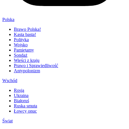
Polska
Brawo Polska!
Kasta basta!
Polityka
Wojsko
Pamiętamy
Sondaż
Wieści z kraju
Prawo i Sprawiedliwość
Antypolonizm
Wschód
Rosja
Ukraina
Białoruś
Ruska smuta
Łowcy onuc
Świat