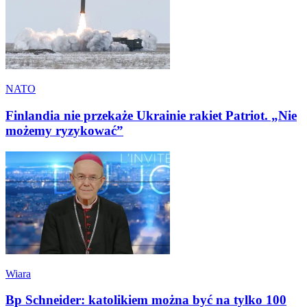
NATO
Finlandia nie przekaże Ukrainie rakiet Patriot. „Nie
możemy ryzykować”
Wiara
Bp Schneider: katolikiem można być na tylko 100