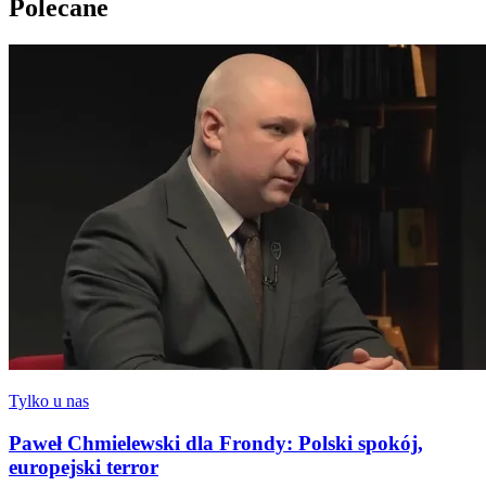
Polecane
Tylko u nas
Paweł Chmielewski dla Frondy: Polski spokój,
europejski terror