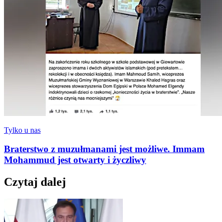
Tylko u nas
Braterstwo z muzułmanami jest możliwe. Immam
Mohammud jest otwarty i życzliwy
Czytaj dalej