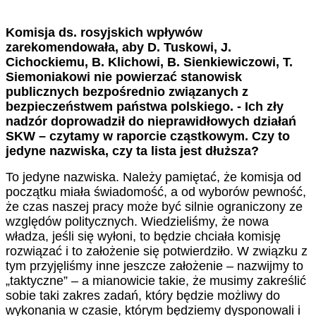
K
omisja ds. rosyjskich wpływów
zarekomendowała, aby D. Tuskowi, J.
Cichockiemu, B. Klichowi, B. Sienkiewiczowi, T.
Siemoniakowi nie powierzać stanowisk
publicznych bezpośrednio związanych z
bezpieczeństwem państwa polskiego. - Ich zły
nadzór doprowadził do nieprawidłowych działań
SKW – czytamy w raporcie cząstkowym.
Czy to
jedyne nazwiska, czy ta lista jest dłuższa?
To jedyne nazwiska. Należy pamiętać, że komisja od
początku miała świadomość, a od wyborów pewność,
że czas naszej pracy może być silnie ograniczony ze
względów politycznych. Wiedzieliśmy, że nowa
władza, jeśli się wyłoni, to będzie chciała komisję
rozwiązać i to założenie się potwierdziło. W związku z
tym przyjęliśmy inne jeszcze założenie – nazwijmy to
„taktyczne” – a mianowicie takie, że musimy zakreślić
sobie taki zakres zadań, który będzie możliwy do
wykonania w czasie, którym będziemy dysponowali i