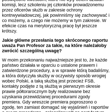
komisji, lecz szkoleniu jej członków prowadzonemu
przez oficerów służb w zakresie ochrony
kontrwywiadowczej, jak powinniśmy się zachowywać i
co możemy, a czego nie możemy w tym zakresie. W
efekcie czas na merytoryczną pracę był jeszcze
krótszy.
Jakie główne przesłania tego skróconego raportu
uważa Pan Profesor za takie, na które należałoby
zwrócić szczególną uwagę?
W moim przekonaniu najważniejsze jest to, że każde
państwo działała w oparciu o ustalone prawem i
zatwierdzone procedury, a w sprawie którą badaliśmy,
a która dotyczyła służby w oczywisty sposób wrogiej
wobec Polski, a taką służbą jest przecież FSB,
kontakty podjęte z tą służbą w pierwszym okresie
prawie półtorarocznym były realizowane bez
uzyskania przewidzianej procedurami zgody
premiera. Gdy wreszcie premiera poproszono o
zgodę, ten zamiast domagać się wyjaśnień i raportów