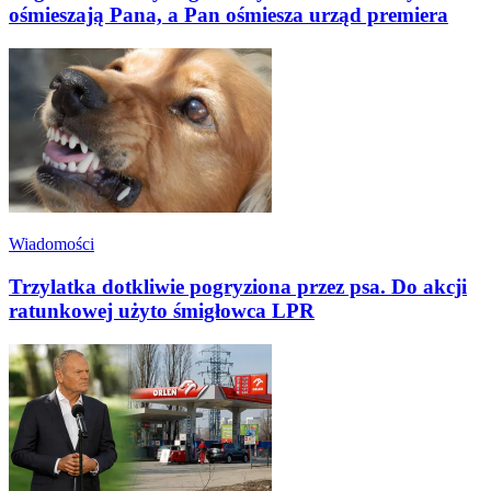
ośmieszają Pana, a Pan ośmiesza urząd premiera
Wiadomości
Trzylatka dotkliwie pogryziona przez psa. Do akcji
ratunkowej użyto śmigłowca LPR