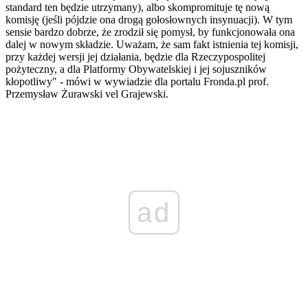
standard ten będzie utrzymany), albo skompromituje tę nową
komisję (jeśli pójdzie ona drogą gołosłownych insynuacji). W tym
sensie bardzo dobrze, że zrodził się pomysł, by funkcjonowała ona
dalej w nowym składzie. Uważam, że sam fakt istnienia tej komisji,
przy każdej wersji jej działania, będzie dla Rzeczypospolitej
pożyteczny, a dla Platformy Obywatelskiej i jej sojuszników
kłopotliwy" - mówi w wywiadzie dla portalu Fronda.pl prof.
Przemysław Żurawski vel Grajewski.
ad