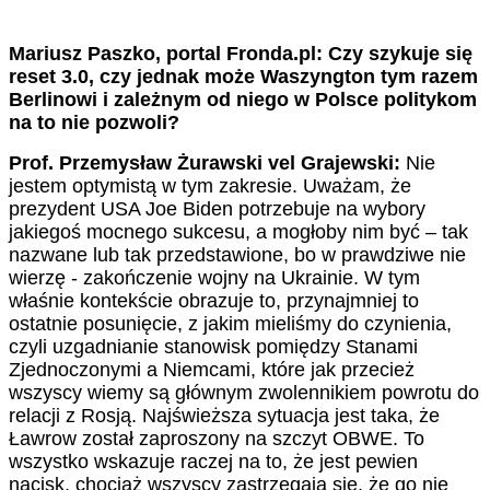
Mariusz Paszko, portal Fronda.pl: Czy szykuje się
reset 3.0, czy jednak może Waszyngton tym razem
Berlinowi i zależnym od niego w Polsce politykom
na to nie pozwoli?
Prof. Przemysław Żurawski vel Grajewski:
Nie
jestem optymistą w tym zakresie. Uważam, że
prezydent USA Joe Biden potrzebuje na wybory
jakiegoś mocnego sukcesu, a mogłoby nim być – tak
nazwane lub tak przedstawione, bo w prawdziwe nie
wierzę - zakończenie wojny na Ukrainie. W tym
właśnie kontekście obrazuje to, przynajmniej to
ostatnie posunięcie, z jakim mieliśmy do czynienia,
czyli uzgadnianie stanowisk pomiędzy Stanami
Zjednoczonymi a Niemcami, które jak przecież
wszyscy wiemy są głównym zwolennikiem powrotu do
relacji z Rosją. Najświeższa sytuacja jest taka, że
Ławrow został zaproszony na szczyt OBWE. To
wszystko wskazuje raczej na to, że jest pewien
nacisk, chociaż wszyscy zastrzegają się, że go nie