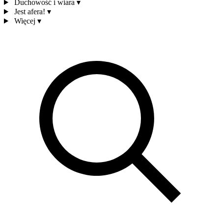
Duchowość i wiara
▾
Jest afera!
▾
Więcej
▾