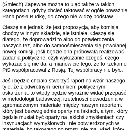
(Śmiech) Zapewne można to ująć także w takich
kategoriach, gdyby chcieć taktować w ogóle poważnie
Pana posła Budkę, do czego nie widzę podstaw.
Cieszę się jednak, że jest propozycja, aby komisja
choćby w innym składzie, ale istniała. Cieszę się
dlatego, że doprowadzi to albo do potwierdzenia
naszych tez, albo do samoośmieszenia się powołanej
nowej komisji, jeśli będzie ona próbowała realizować
zadania polityczne, czyli wykazanie czegoś, czego
wykazać się nie da, a mianowicie tego, że to rzekomo
PiS współpracował z Rosją. Tej współpracy nie było.
Jeśli będzie chciała stworzyć raport na wzór naszego,
tyle, że z odwrotnym kierunkiem politycznym
oskarżenia, to wtedy będzie wyraźnie widać przepaść
w metodologii badawczej, rzetelności dowodzenia w
zgromadzonym materiale między naszym raportem,
który jest bezwzględnie oparty na faktach, a tym, który
będzie musiał być oparty na jakichś zmyśleniach czy
insynuacjach wymyślonych i nie potwierdzonych w
materiale, bo takowego po prostu nie ma. Błąd, który