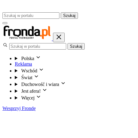
Szukaj
Szukaj
Polska
Reklama
Wschód
Świat
Duchowość i wiara
Jest afera!
Więcej
Wesprzyj Frondę