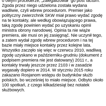
o owym procederze, „zalegalizował” go post factum.
Zgoda przez niego udzielona została wydana
wadliwie, czyli wbrew procedurom. Premier jako
polityczny zwierzchnik SKW miał prawo wydać zgodę
na te kontakty, ale według obowiązującego prawa,
taką zgodę powinien wydać po uzyskaniu opinii
ministra obrony narodowej. Opinia ta nie wiąże
premiera, ale musi on jej zasięgnąć. Nie uczynił tego,
a zatem wydał zgodę wbrew procedurom i na tej
bazie miały miejsce kontakty przez kolejne lata.
Wszystko zaczęło się więc w czerwcu 2010, wadliwą
zgodę uzyskano w październiku-grudniu (dokument z
podpisem premiera nie jest datowany) 2011 r., a
kontakty trwały jeszcze przez 2103 i w zasadzie
wygasały dopiero w 2014. W styczniu 2015 roku
zakazano Rosjanom wstępu do budynków służb
polskich, bo wcześniej to miało miejsce. Odbyto około
100 spotkań, z czego kilkadziesiąt bez notatek
służbowych.