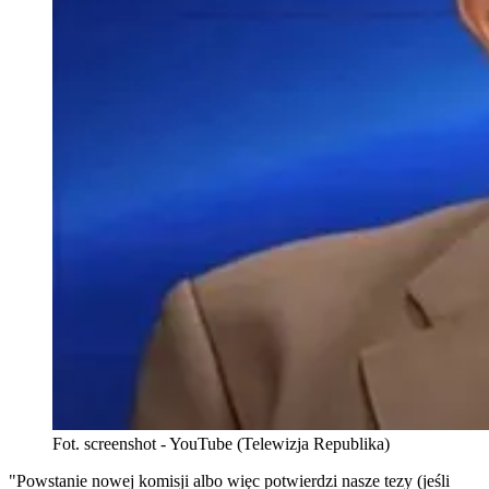
Fot. screenshot - YouTube (Telewizja Republika)
"Powstanie nowej komisji albo więc potwierdzi nasze tezy (jeśli