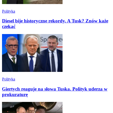
Polityka
Diesel bije historyczne rekordy. A Tusk? Znów każe
czekać
Polityka
Giertych reaguje na słowa Tuska. Polityk uderza w
prokuraturę