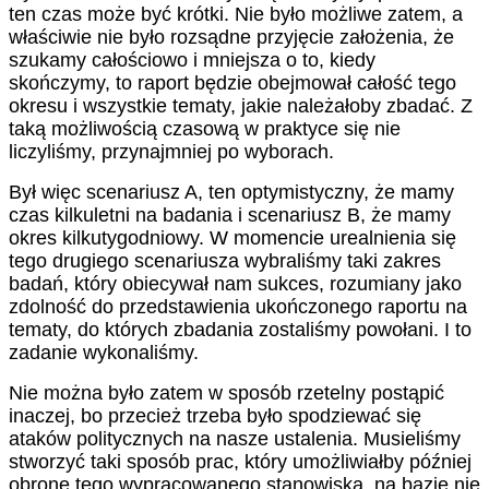
ten czas może być krótki. Nie było możliwe zatem, a
właściwie nie było rozsądne przyjęcie założenia, że
szukamy całościowo i mniejsza o to, kiedy
skończymy, to raport będzie obejmował całość tego
okresu i wszystkie tematy, jakie należałoby zbadać. Z
taką możliwością czasową w praktyce się nie
liczyliśmy, przynajmniej po wyborach.
Był więc scenariusz A, ten optymistyczny, że mamy
czas kilkuletni na badania i scenariusz B, że mamy
okres kilkutygodniowy. W momencie urealnienia się
tego drugiego scenariusza wybraliśmy taki zakres
badań, który obiecywał nam sukces, rozumiany jako
zdolność do przedstawienia ukończonego raportu na
tematy, do których zbadania zostaliśmy powołani. I to
zadanie wykonaliśmy.
Nie można było zatem w sposób rzetelny postąpić
inaczej, bo przecież trzeba było spodziewać się
ataków politycznych na nasze ustalenia. Musieliśmy
stworzyć taki sposób prac, który umożliwiałby później
obronę tego wypracowanego stanowiska, na bazie nie