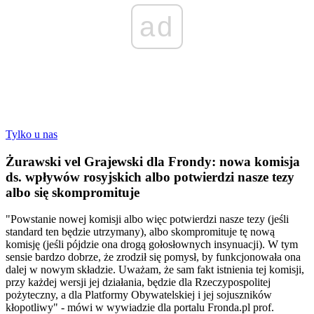
ad
Tylko u nas
Żurawski vel Grajewski dla Frondy: nowa komisja
ds. wpływów rosyjskich albo potwierdzi nasze tezy
albo się skompromituje
"Powstanie nowej komisji albo więc potwierdzi nasze tezy (jeśli
standard ten będzie utrzymany), albo skompromituje tę nową
komisję (jeśli pójdzie ona drogą gołosłownych insynuacji). W tym
sensie bardzo dobrze, że zrodził się pomysł, by funkcjonowała ona
dalej w nowym składzie. Uważam, że sam fakt istnienia tej komisji,
przy każdej wersji jej działania, będzie dla Rzeczypospolitej
pożyteczny, a dla Platformy Obywatelskiej i jej sojuszników
kłopotliwy" - mówi w wywiadzie dla portalu Fronda.pl prof.