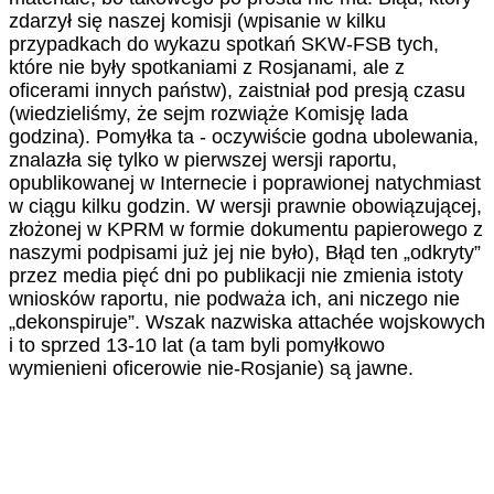
zdarzył się naszej komisji (wpisanie w kilku
przypadkach do wykazu spotkań SKW-FSB tych,
które nie były spotkaniami z Rosjanami, ale z
oficerami innych państw), zaistniał pod presją czasu
(wiedzieliśmy, że sejm rozwiąże Komisję lada
godzina). Pomyłka ta - oczywiście godna ubolewania,
znalazła się tylko w pierwszej wersji raportu,
opublikowanej w Internecie i poprawionej natychmiast
w ciągu kilku godzin. W wersji prawnie obowiązującej,
złożonej w KPRM w formie dokumentu papierowego z
naszymi podpisami już jej nie było), Błąd ten „odkryty”
przez media pięć dni po publikacji nie zmienia istoty
wniosków raportu, nie podważa ich, ani niczego nie
„dekonspiruje”. Wszak nazwiska attachée wojskowych
i to sprzed 13-10 lat (a tam byli pomyłkowo
wymienieni oficerowie nie-Rosjanie) są jawne.