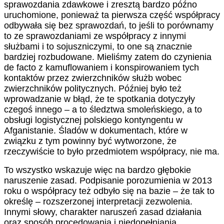
sprawozdania zdawkowe i zresztą bardzo późno
uruchomione, ponieważ ta pierwsza część współpracy
odbywała się bez sprawozdań, to jeśli to porównamy
to ze sprawozdaniami ze współpracy z innymi
służbami i to sojuszniczymi, to one są znacznie
bardziej rozbudowane. Mieliśmy zatem do czynienia
de facto z kamuflowaniem i konspirowaniem tych
kontaktów przez zwierzchników służb wobec
zwierzchników politycznych. Później było też
wprowadzanie w błąd, że te spotkania dotyczyły
czegoś innego – a to śledztwa smoleńskiego, a to
obsługi logistycznej polskiego kontyngentu w
Afganistanie. Śladów w dokumentach, które w
związku z tym powinny być wytworzone, że
rzeczywiście to było przedmiotem współpracy, nie ma.
To wszystko wskazuje więc na bardzo głębokie
naruszenie zasad. Podpisanie porozumienia w 2013
roku o współpracy też odbyło się na bazie – że tak to
określę – rozszerzonej interpretacji zezwolenia.
Innymi słowy, charakter naruszeń zasad działania
oraz sposób procedowania i niedopełniania