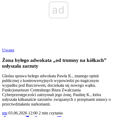
ad
Uwaga
Żona byłego adwokata „od trumny na kółkach”
usłyszała zarzuty
Głośna sprawa byłego adwokata Pawła K., znanego opinii
publicznej z kontrowersyjnych wypowiedzi po tragicznym
wypadku pod Barczewem, doczekała się nowego wątku.
Funkcjonariusze Centralnego Biura Zwalczania
Cyberprzestępczości zatrzymali jego żonę, Paulinę K., która
usłyszała kilkanaście zarzutów związanych z przepisami ustawy o
przeciwdziałaniu narkomanii.
mp
03.06.2026 12:00
2 min czytania