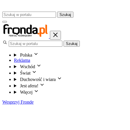
Szukaj
Szukaj
Polska
Reklama
Wschód
Świat
Duchowość i wiara
Jest afera!
Więcej
Wesprzyj Frondę