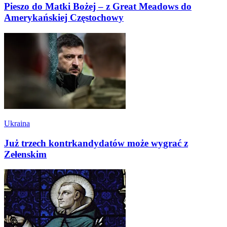
Pieszo do Matki Bożej – z Great Meadows do
Amerykańskiej Częstochowy
Ukraina
Już trzech kontrkandydatów może wygrać z
Zełenskim