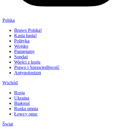
Polska
Brawo Polska!
Kasta basta!
Polityka
Wojsko
Pamiętamy
Sondaż
Wieści z kraju
Prawo i Sprawiedliwość
Antypolonizm
Wschód
Rosja
Ukraina
Białoruś
Ruska smuta
Łowcy onuc
Świat