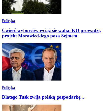
Polityka
Ćwierć wyborców wciąż się waha. KO prowadzi,
projekt Morawieckiego poza Sejmem
Polityka
Dlatego Tusk zwija polską gospodarkę...