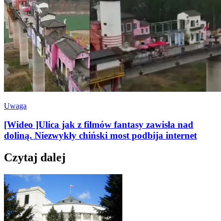
Uwaga
[Wideo ]Ulica jak z filmów fantasy zawisła nad
doliną. Niezwykły chiński most podbija internet
Czytaj dalej