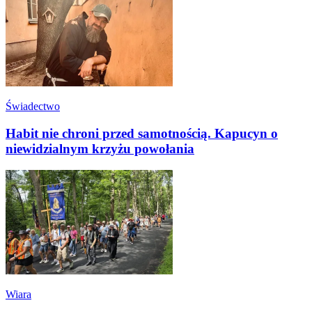
Świadectwo
Habit nie chroni przed samotnością. Kapucyn o
niewidzialnym krzyżu powołania
Wiara