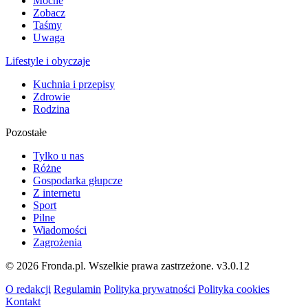
Mocne
Zobacz
Taśmy
Uwaga
Lifestyle i obyczaje
Kuchnia i przepisy
Zdrowie
Rodzina
Pozostałe
Tylko u nas
Różne
Gospodarka głupcze
Z internetu
Sport
Pilne
Wiadomości
Zagrożenia
© 2026 Fronda.pl. Wszelkie prawa zastrzeżone.
v3.0.12
O redakcji
Regulamin
Polityka prywatności
Polityka cookies
Kontakt