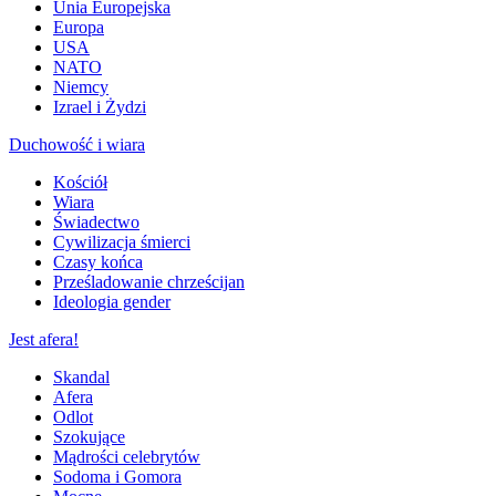
Unia Europejska
Europa
USA
NATO
Niemcy
Izrael i Żydzi
Duchowość i wiara
Kościół
Wiara
Świadectwo
Cywilizacja śmierci
Czasy końca
Prześladowanie chrześcijan
Ideologia gender
Jest afera!
Skandal
Afera
Odlot
Szokujące
Mądrości celebrytów
Sodoma i Gomora