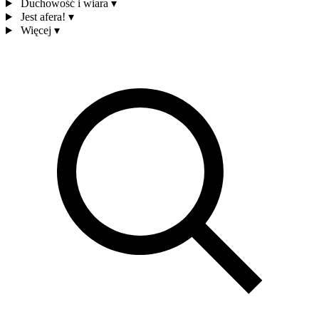
Duchowość i wiara
▾
Jest afera!
▾
Więcej
▾