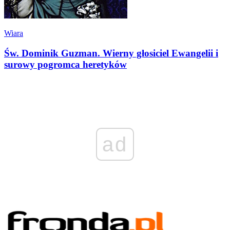
Wiara
Św. Dominik Guzman. Wierny głosiciel Ewangelii i
surowy pogromca heretyków
ad