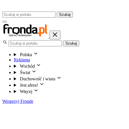
Szukaj
Szukaj
Polska
Reklama
Wschód
Świat
Duchowość i wiara
Jest afera!
Więcej
Wesprzyj Frondę