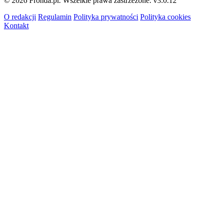
© 2026 Fronda.pl. Wszelkie prawa zastrzeżone.
v3.0.12
O redakcji
Regulamin
Polityka prywatności
Polityka cookies
Kontakt