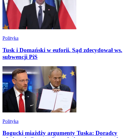
Polityka
Tusk i Domański w euforii. Sąd zdecydował ws.
subwencji PiS
Polityka
Bogucki miażdży argumenty Tuska: Doradcy