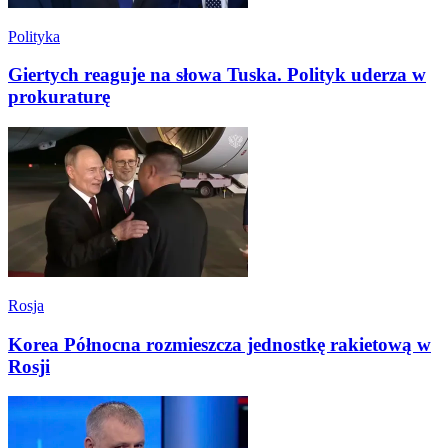
Polityka
Giertych reaguje na słowa Tuska. Polityk uderza w
prokuraturę
Rosja
Korea Północna rozmieszcza jednostkę rakietową w
Rosji