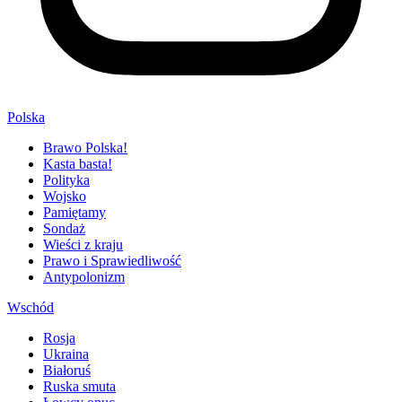
Polska
Brawo Polska!
Kasta basta!
Polityka
Wojsko
Pamiętamy
Sondaż
Wieści z kraju
Prawo i Sprawiedliwość
Antypolonizm
Wschód
Rosja
Ukraina
Białoruś
Ruska smuta