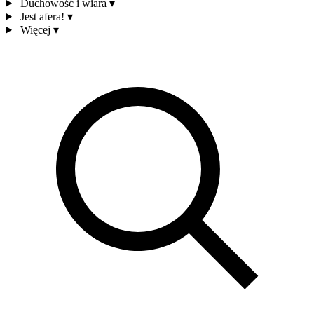
Duchowość i wiara
▾
Jest afera!
▾
Więcej
▾