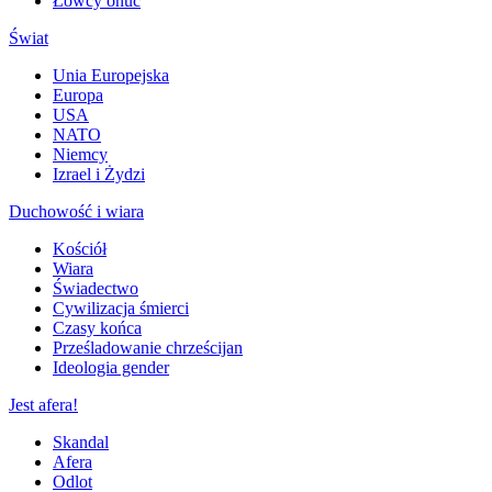
Łowcy onuc
Świat
Unia Europejska
Europa
USA
NATO
Niemcy
Izrael i Żydzi
Duchowość i wiara
Kościół
Wiara
Świadectwo
Cywilizacja śmierci
Czasy końca
Prześladowanie chrześcijan
Ideologia gender
Jest afera!
Skandal
Afera
Odlot