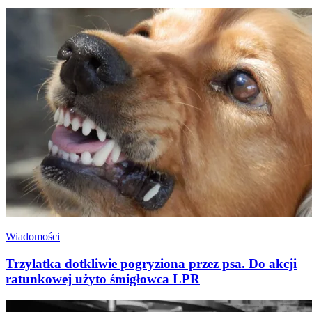
Wiadomości
Trzylatka dotkliwie pogryziona przez psa. Do akcji
ratunkowej użyto śmigłowca LPR