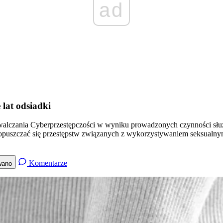
ad
 lat odsiadki
walczania Cyberprzestępczości w wyniku prowadzonych czynności sł
opuszczać się przestępstw związanych z wykorzystywaniem seksualny
Komentarze
wano