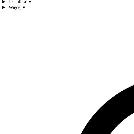
Jest afera!
▾
Więcej
▾