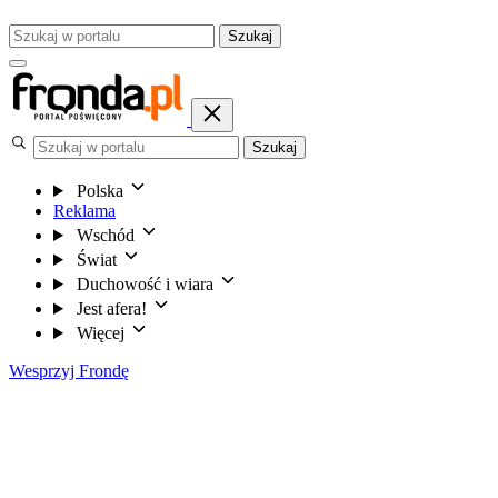
Szukaj
Szukaj
Polska
Reklama
Wschód
Świat
Duchowość i wiara
Jest afera!
Więcej
Wesprzyj Frondę