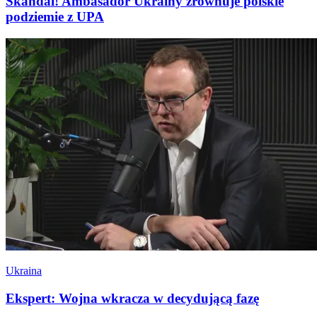
Skandal! Ambasador Ukrainy zrównuje polskie
podziemie z UPA
Ukraina
Ekspert: Wojna wkracza w decydującą fazę