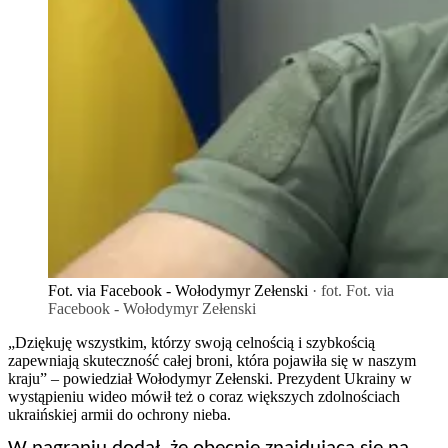
Fot. via Facebook - Wołodymyr Zełenski
· fot. Fot. via
Facebook - Wołodymyr Zełenski
„Dziękuję wszystkim, którzy swoją celnością i szybkością
zapewniają skuteczność całej broni, która pojawiła się w naszym
kraju” – powiedział Wołodymyr Zełenski. Prezydent Ukrainy w
wystąpieniu wideo mówił też o coraz większych zdolnościach
ukraińskiej armii do ochrony nieba.