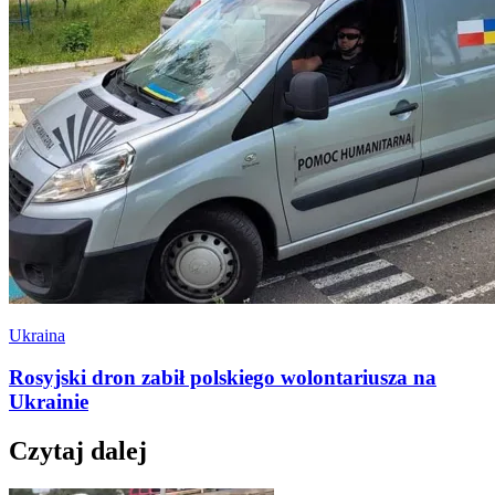
Ukraina
Rosyjski dron zabił polskiego wolontariusza na
Ukrainie
Czytaj dalej