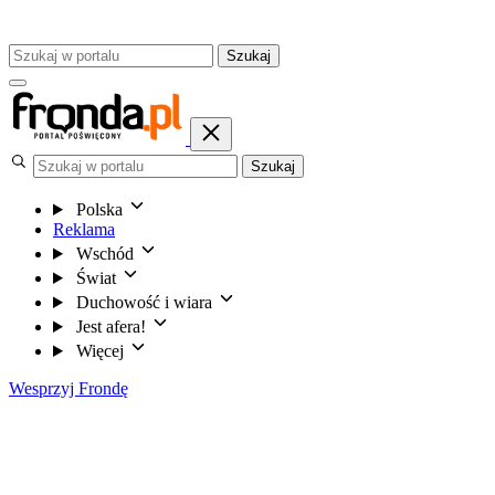
Szukaj
Szukaj
Polska
Reklama
Wschód
Świat
Duchowość i wiara
Jest afera!
Więcej
Wesprzyj Frondę