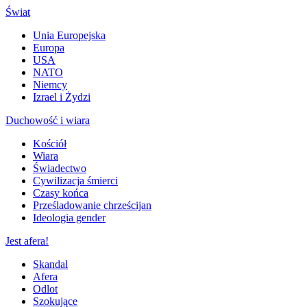
Świat
Unia Europejska
Europa
USA
NATO
Niemcy
Izrael i Żydzi
Duchowość i wiara
Kościół
Wiara
Świadectwo
Cywilizacja śmierci
Czasy końca
Prześladowanie chrześcijan
Ideologia gender
Jest afera!
Skandal
Afera
Odlot
Szokujące