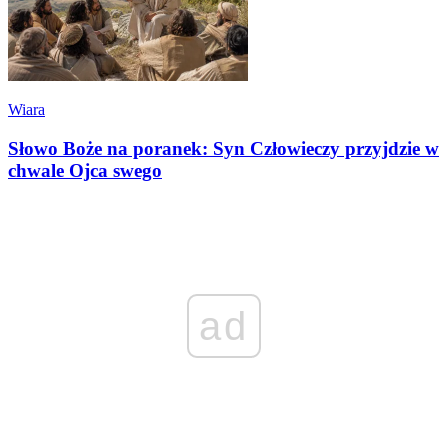
Wiara
Słowo Boże na poranek: Syn Człowieczy przyjdzie w
chwale Ojca swego
ad