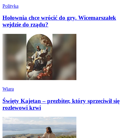
Polityka
Hołownia chce wrócić do gry. Wicemarszałek
wejdzie do rządu?
Wiara
Święty Kajetan – prezbiter, który sprzeciwił się
rozlewowi krwi