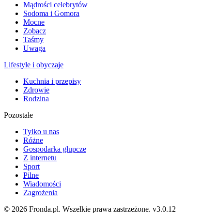
Mądrości celebrytów
Sodoma i Gomora
Mocne
Zobacz
Taśmy
Uwaga
Lifestyle i obyczaje
Kuchnia i przepisy
Zdrowie
Rodzina
Pozostałe
Tylko u nas
Różne
Gospodarka głupcze
Z internetu
Sport
Pilne
Wiadomości
Zagrożenia
© 2026 Fronda.pl. Wszelkie prawa zastrzeżone.
v3.0.12