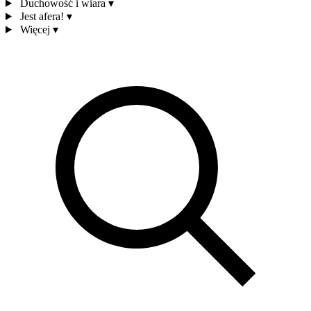
Duchowość i wiara
▾
Jest afera!
▾
Więcej
▾