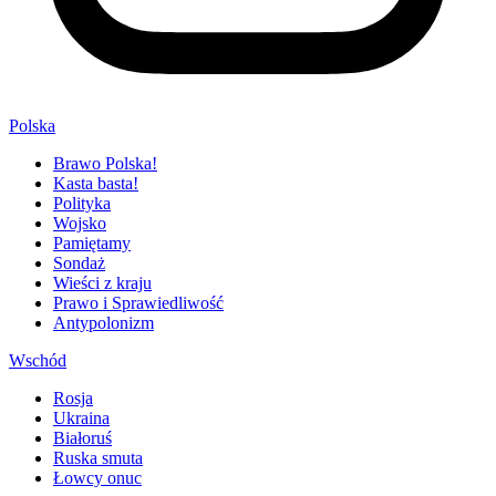
Polska
Brawo Polska!
Kasta basta!
Polityka
Wojsko
Pamiętamy
Sondaż
Wieści z kraju
Prawo i Sprawiedliwość
Antypolonizm
Wschód
Rosja
Ukraina
Białoruś
Ruska smuta
Łowcy onuc