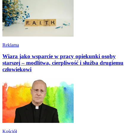
Reklama
Wiara jako wsparcie w pracy opiekunki osoby
starszej – modlitwa, cierpliwość i służba drugiemu
człowiekowi
Kościół