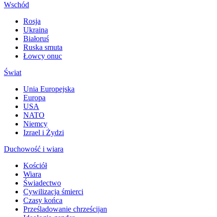
Wschód
Rosja
Ukraina
Białoruś
Ruska smuta
Łowcy onuc
Świat
Unia Europejska
Europa
USA
NATO
Niemcy
Izrael i Żydzi
Duchowość i wiara
Kościół
Wiara
Świadectwo
Cywilizacja śmierci
Czasy końca
Prześladowanie chrześcijan