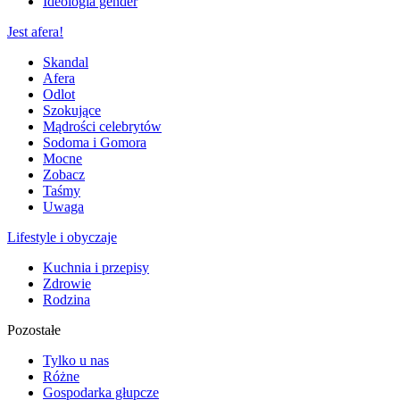
Ideologia gender
Jest afera!
Skandal
Afera
Odlot
Szokujące
Mądrości celebrytów
Sodoma i Gomora
Mocne
Zobacz
Taśmy
Uwaga
Lifestyle i obyczaje
Kuchnia i przepisy
Zdrowie
Rodzina
Pozostałe
Tylko u nas
Różne
Gospodarka głupcze