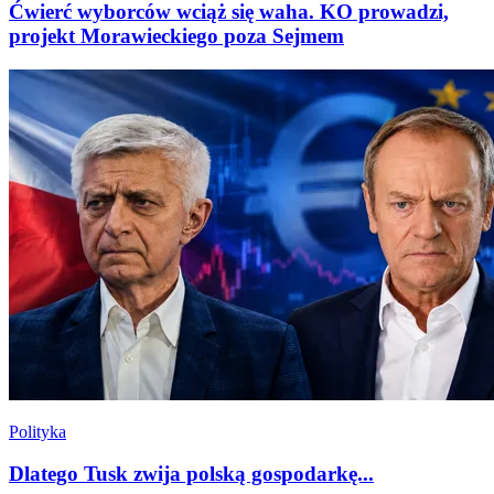
Ćwierć wyborców wciąż się waha. KO prowadzi,
projekt Morawieckiego poza Sejmem
Polityka
Dlatego Tusk zwija polską gospodarkę...