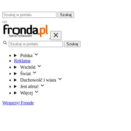
Szukaj
Szukaj
Polska
Reklama
Wschód
Świat
Duchowość i wiara
Jest afera!
Więcej
Wesprzyj Frondę