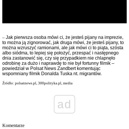
–
Jak pierwsza osoba mówi ci, że jesteś pijany na imprezie,
to można ją zignorować, jak druga mówi, że jesteś pijany, to
można wzruszyć ramionami, ale jak mówi ci to piąta, szósta
albo siódma, to lepiej się położyć, przespać i następnego
dnia zastanowić się, czy się przypadkiem nie chlapnęło
odrobinę za dużo i naprawdę to nie był fortunny filmik –
powiedział w Polsat News Zandbert komentując
wspomniany filmik Donalda Tuska nt. migrantów.
Źródło: polsatnews.pl, 300polityka.pl, media
ad
Komentarze