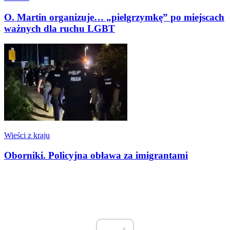
O. Martin organizuje… „pielgrzymkę” po miejscach
ważnych dla ruchu LGBT
Wieści z kraju
Oborniki. Policyjna obława za imigrantami