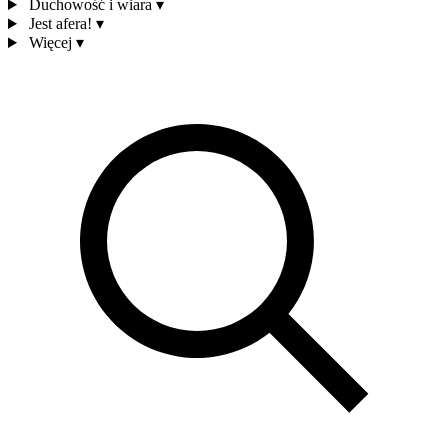
Duchowość i wiara
▾
Jest afera!
▾
Więcej
▾