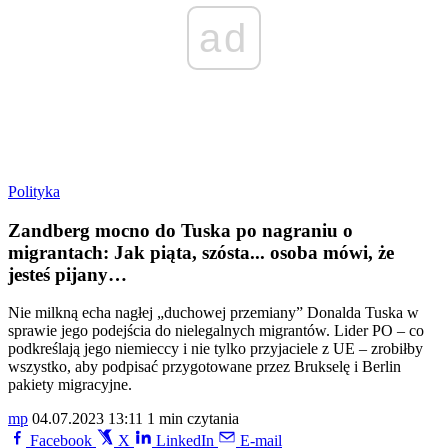
ad
Polityka
Zandberg mocno do Tuska po nagraniu o
migrantach: Jak piąta, szósta... osoba mówi, że
jesteś pijany…
Nie milkną echa nagłej „duchowej przemiany” Donalda Tuska w
sprawie jego podejścia do nielegalnych migrantów. Lider PO – co
podkreślają jego niemieccy i nie tylko przyjaciele z UE – zrobiłby
wszystko, aby podpisać przygotowane przez Brukselę i Berlin
pakiety migracyjne.
mp
04.07.2023 13:11
1 min czytania
Facebook
X
LinkedIn
E-mail