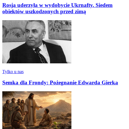
Rosja uderzyła w wydobycie Ukrnafty. Siedem
obiektów uszkodzonych przed zimą
Tylko u nas
Semka dla Frondy: Pożegnanie Edwarda Gierka