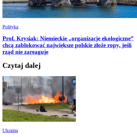
Polityka
Prof. Krysiak: Niemieckie „organizacje ekologiczne”
chcą zablokować największe polskie złoże ropy, jeśli
rząd nie zareaguje
Czytaj dalej
Ukraina