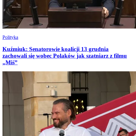
Polityka
Kuźmiuk: Senatorowie koalicji 13 grudnia
zachowali się wobec Polaków jak szatniarz z filmu
„Miś”