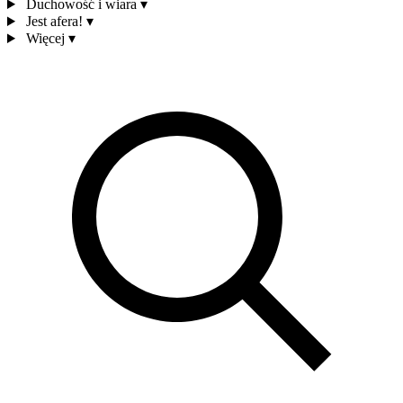
Duchowość i wiara
▾
Jest afera!
▾
Więcej
▾