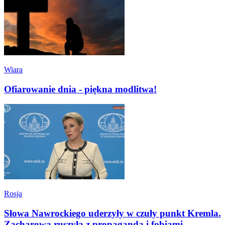
Wiara
Ofiarowanie dnia - piękna modlitwa!
Rosja
Słowa Nawrockiego uderzyły w czuły punkt Kremla.
Zacharowa ruszyła z propagandą i fobiami