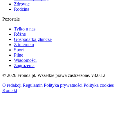
Zdrowie
Rodzina
Pozostałe
Tylko u nas
Różne
Gospodarka głupcze
Z internetu
Sport
Pilne
Wiadomości
Zagrożenia
© 2026 Fronda.pl. Wszelkie prawa zastrzeżone.
v3.0.12
O redakcji
Regulamin
Polityka prywatności
Polityka cookies
Kontakt