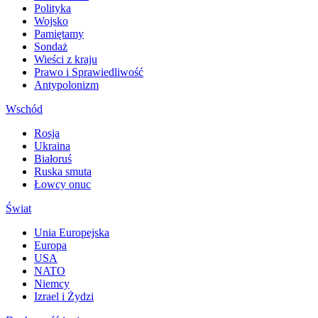
Polityka
Wojsko
Pamiętamy
Sondaż
Wieści z kraju
Prawo i Sprawiedliwość
Antypolonizm
Wschód
Rosja
Ukraina
Białoruś
Ruska smuta
Łowcy onuc
Świat
Unia Europejska
Europa
USA
NATO
Niemcy
Izrael i Żydzi