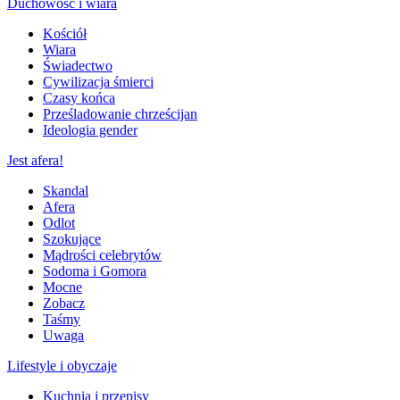
Duchowość i wiara
Kościół
Wiara
Świadectwo
Cywilizacja śmierci
Czasy końca
Prześladowanie chrześcijan
Ideologia gender
Jest afera!
Skandal
Afera
Odlot
Szokujące
Mądrości celebrytów
Sodoma i Gomora
Mocne
Zobacz
Taśmy
Uwaga
Lifestyle i obyczaje
Kuchnia i przepisy