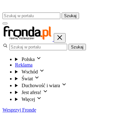
Szukaj
Szukaj
Polska
Reklama
Wschód
Świat
Duchowość i wiara
Jest afera!
Więcej
Wesprzyj Frondę