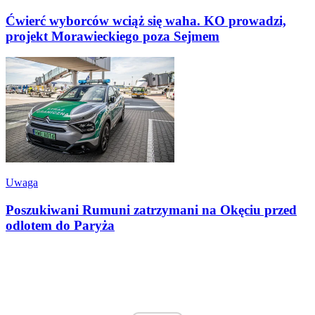
Ćwierć wyborców wciąż się waha. KO prowadzi,
projekt Morawieckiego poza Sejmem
Uwaga
Poszukiwani Rumuni zatrzymani na Okęciu przed
odlotem do Paryża