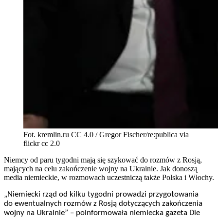
Fot. kremlin.ru CC 4.0 / Gregor Fischer/re:publica via
flickr cc 2.0
Niemcy od paru tygodni mają się szykować do rozmów z Rosją,
mających na celu zakończenie wojny na Ukrainie. Jak donoszą
media niemieckie, w rozmowach uczestniczą także Polska i Włochy.
„Niemiecki rząd od kilku tygodni prowadzi przygotowania
do ewentualnych rozmów z Rosją dotyczących zakończenia
wojny na Ukrainie” – poinformowała niemiecka gazeta Die