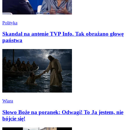
Polityka
Skandal na antenie TVP Info. Tak obrażano głowę
państwa
Wiara
Słowo Boże na poranek: Odwagi! To Ja jestem, nie
bójcie się!