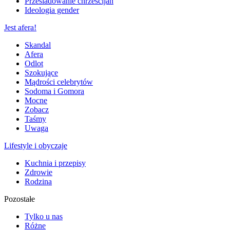
Prześladowanie chrześcijan
Ideologia gender
Jest afera!
Skandal
Afera
Odlot
Szokujące
Mądrości celebrytów
Sodoma i Gomora
Mocne
Zobacz
Taśmy
Uwaga
Lifestyle i obyczaje
Kuchnia i przepisy
Zdrowie
Rodzina
Pozostałe
Tylko u nas
Różne