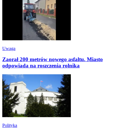
Uwaga
Zaorał 200 metrów nowego asfaltu. Miasto
odpowiada na roszczenia rolnika
Polityka