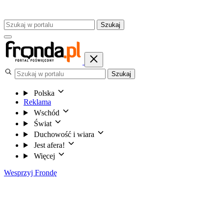
Szukaj
Szukaj
Polska
Reklama
Wschód
Świat
Duchowość i wiara
Jest afera!
Więcej
Wesprzyj Frondę