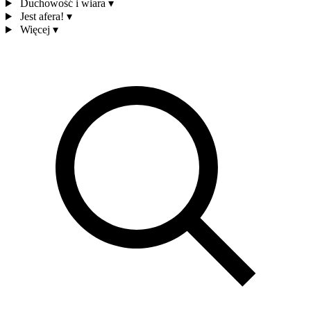
Duchowość i wiara
▾
Jest afera!
▾
Więcej
▾