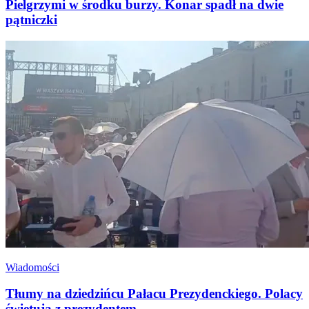
Pielgrzymi w środku burzy. Konar spadł na dwie
pątniczki
Wiadomości
Tłumy na dziedzińcu Pałacu Prezydenckiego. Polacy
świętują z prezydentem