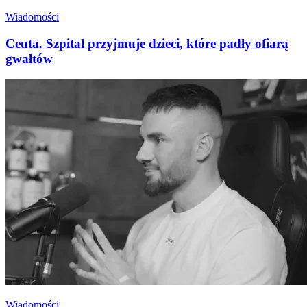
Wiadomości
Ceuta. Szpital przyjmuje dzieci, które padły ofiarą
gwałtów
Wiadomości