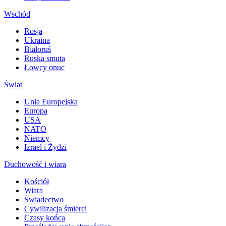
Wschód
Rosja
Ukraina
Białoruś
Ruska smuta
Łowcy onuc
Świat
Unia Europejska
Europa
USA
NATO
Niemcy
Izrael i Żydzi
Duchowość i wiara
Kościół
Wiara
Świadectwo
Cywilizacja śmierci
Czasy końca