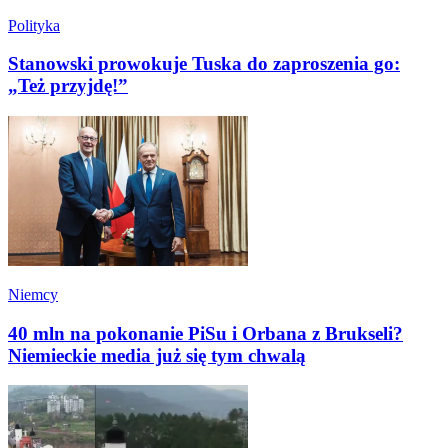
Polityka
Stanowski prowokuje Tuska do zaproszenia go:
„Też przyjdę!”
Niemcy
40 mln na pokonanie PiSu i Orbana z Brukseli?
Niemieckie media już się tym chwalą