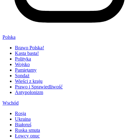
Polska
Brawo Polska!
Kasta basta!
Polityka
Wojsko
Pamiętamy
Sondaż
Wieści z kraju
Prawo i Sprawiedliwość
Antypolonizm
Wschód
Rosja
Ukraina
Białoruś
Ruska smuta
Łowcy onuc