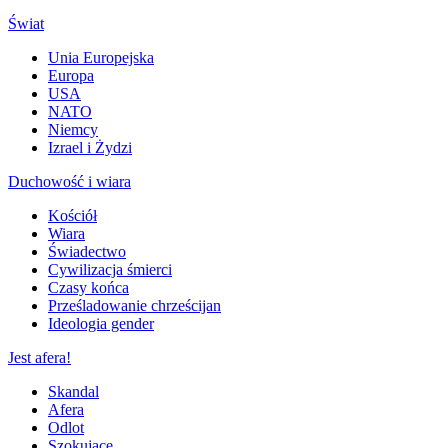
Świat
Unia Europejska
Europa
USA
NATO
Niemcy
Izrael i Żydzi
Duchowość i wiara
Kościół
Wiara
Świadectwo
Cywilizacja śmierci
Czasy końca
Prześladowanie chrześcijan
Ideologia gender
Jest afera!
Skandal
Afera
Odlot
Szokujące