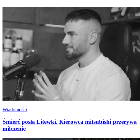
Wiadomości
Śmierć posła Litewki. Kierowca mitsubishi przerywa
milczenie