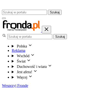
Szukaj
Szukaj
Polska
Reklama
Wschód
Świat
Duchowość i wiara
Jest afera!
Więcej
Wesprzyj Frondę