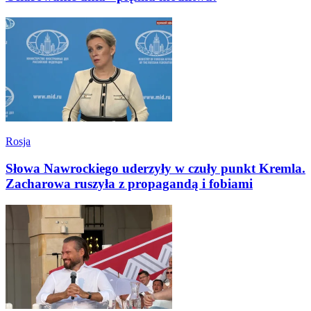
Rosja
Słowa Nawrockiego uderzyły w czuły punkt Kremla.
Zacharowa ruszyła z propagandą i fobiami