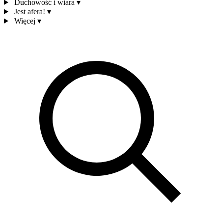
Duchowość i wiara
▾
Jest afera!
▾
Więcej
▾