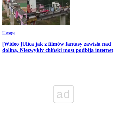
Uwaga
[Wideo ]Ulica jak z filmów fantasy zawisła nad
doliną. Niezwykły chiński most podbija internet
ad