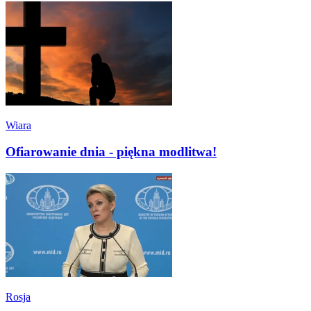
Wiara
Ofiarowanie dnia - piękna modlitwa!
Rosja