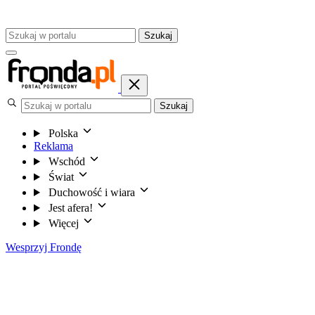
Szukaj
Szukaj
Polska
Reklama
Wschód
Świat
Duchowość i wiara
Jest afera!
Więcej
Wesprzyj Frondę