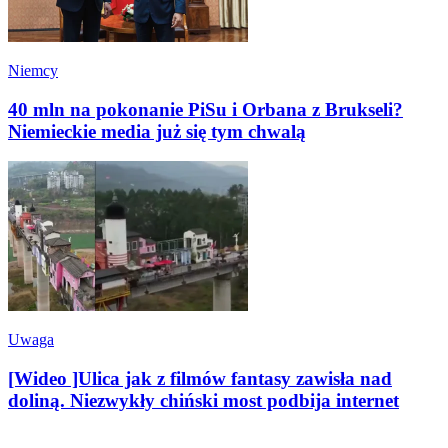
Niemcy
40 mln na pokonanie PiSu i Orbana z Brukseli?
Niemieckie media już się tym chwalą
Uwaga
[Wideo ]Ulica jak z filmów fantasy zawisła nad
doliną. Niezwykły chiński most podbija internet