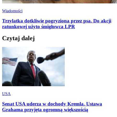
Wiadomości
Trzylatka dotkliwie pogryziona przez psa. Do akcji
ratunkowej użyto śmigłowca LPR
Czytaj dalej
USA
Senat USA uderza w dochody Kremla. Ustawa
Grahama przyjęta ogromną większością