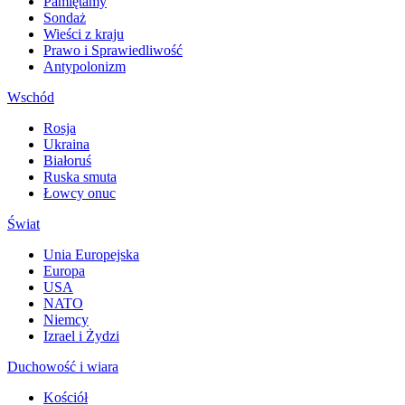
Pamiętamy
Sondaż
Wieści z kraju
Prawo i Sprawiedliwość
Antypolonizm
Wschód
Rosja
Ukraina
Białoruś
Ruska smuta
Łowcy onuc
Świat
Unia Europejska
Europa
USA
NATO
Niemcy
Izrael i Żydzi
Duchowość i wiara
Kościół