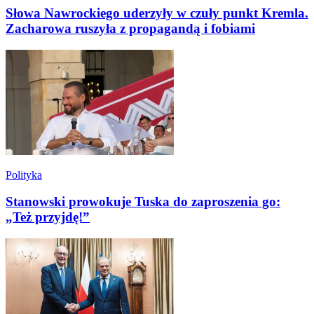
Słowa Nawrockiego uderzyły w czuły punkt Kremla.
Zacharowa ruszyła z propagandą i fobiami
Polityka
Stanowski prowokuje Tuska do zaproszenia go:
„Też przyjdę!”