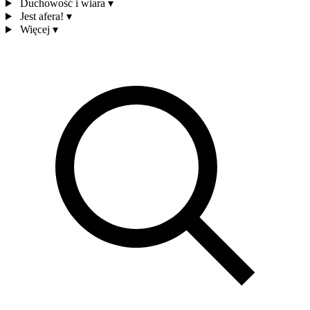
Duchowość i wiara
▾
Jest afera!
▾
Więcej
▾