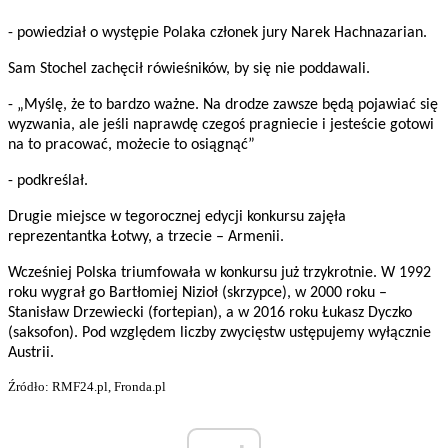
- powiedział o występie Polaka członek jury Narek Hachnazarian.
Sam Stochel zachęcił rówieśników, by się nie poddawali.
- „Myślę, że to bardzo ważne. Na drodze zawsze będą pojawiać się
wyzwania, ale jeśli naprawdę czegoś pragniecie i jesteście gotowi
na to pracować, możecie to osiągnąć”
- podkreślał.
Drugie miejsce w tegorocznej edycji konkursu zajęła
reprezentantka Łotwy, a trzecie – Armenii.
Wcześniej Polska triumfowała w konkursu już trzykrotnie. W 1992
roku wygrał go Bartłomiej Nizioł (skrzypce), w 2000 roku –
Stanisław Drzewiecki (fortepian), a w 2016 roku Łukasz Dyczko
(saksofon). Pod względem liczby zwycięstw ustępujemy wyłącznie
Austrii.
Źródło: RMF24.pl, Fronda.pl