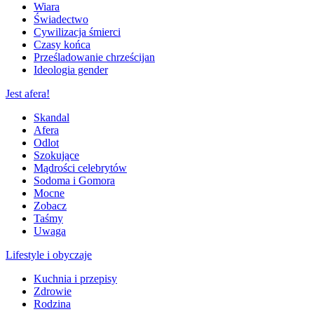
Wiara
Świadectwo
Cywilizacja śmierci
Czasy końca
Prześladowanie chrześcijan
Ideologia gender
Jest afera!
Skandal
Afera
Odlot
Szokujące
Mądrości celebrytów
Sodoma i Gomora
Mocne
Zobacz
Taśmy
Uwaga
Lifestyle i obyczaje
Kuchnia i przepisy
Zdrowie
Rodzina