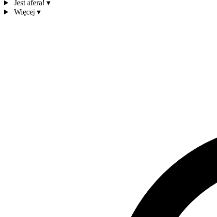
Jest afera!
▾
Więcej
▾