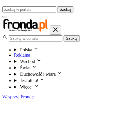
Szukaj
Szukaj
Polska
Reklama
Wschód
Świat
Duchowość i wiara
Jest afera!
Więcej
Wesprzyj Frondę