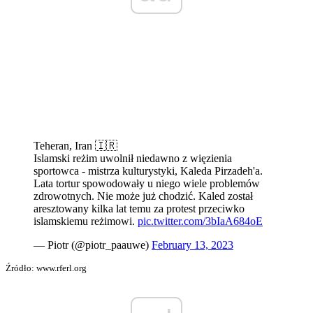
Teheran, Iran 🇮🇷
Islamski reżim uwolnił niedawno z więzienia
sportowca - mistrza kulturystyki, Kaleda Pirzadeh'a.
Lata tortur spowodowały u niego wiele problemów
zdrowotnych. Nie może już chodzić. Kaled został
aresztowany kilka lat temu za protest przeciwko
islamskiemu reżimowi.
pic.twitter.com/3bIaA684oE
— Piotr (@piotr_paauwe)
February 13, 2023
Źródło: www.rferl.org