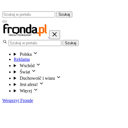
Szukaj
Szukaj
Polska
Reklama
Wschód
Świat
Duchowość i wiara
Jest afera!
Więcej
Wesprzyj Frondę