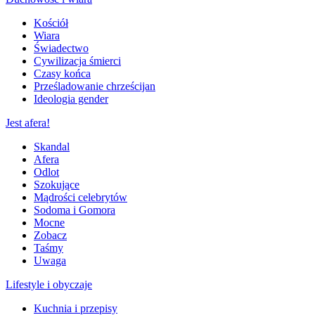
Kościół
Wiara
Świadectwo
Cywilizacja śmierci
Czasy końca
Prześladowanie chrześcijan
Ideologia gender
Jest afera!
Skandal
Afera
Odlot
Szokujące
Mądrości celebrytów
Sodoma i Gomora
Mocne
Zobacz
Taśmy
Uwaga
Lifestyle i obyczaje
Kuchnia i przepisy