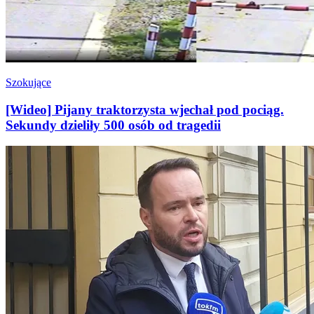
Szokujące
[Wideo] Pijany traktorzysta wjechał pod pociąg.
Sekundy dzieliły 500 osób od tragedii