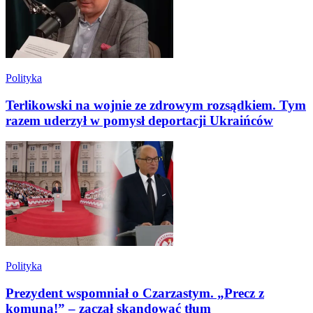
Polityka
Terlikowski na wojnie ze zdrowym rozsądkiem. Tym
razem uderzył w pomysł deportacji Ukraińców
Polityka
Prezydent wspomniał o Czarzastym. „Precz z
komuną!” – zaczął skandować tłum