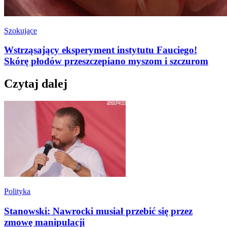
Szokujące
Wstrząsający eksperyment instytutu Fauciego!
Skórę płodów przeszczepiano myszom i szczurom
Czytaj dalej
Polityka
Stanowski: Nawrocki musiał przebić się przez
zmowę manipulacji