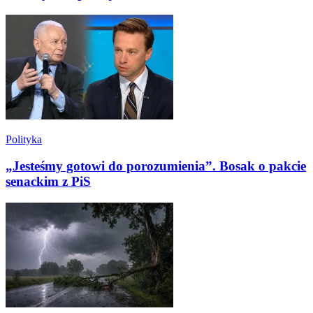
Polityka
„Jesteśmy gotowi do porozumienia”. Bosak o pakcie
senackim z PiS