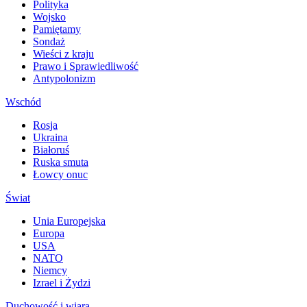
Polityka
Wojsko
Pamiętamy
Sondaż
Wieści z kraju
Prawo i Sprawiedliwość
Antypolonizm
Wschód
Rosja
Ukraina
Białoruś
Ruska smuta
Łowcy onuc
Świat
Unia Europejska
Europa
USA
NATO
Niemcy
Izrael i Żydzi
Duchowość i wiara