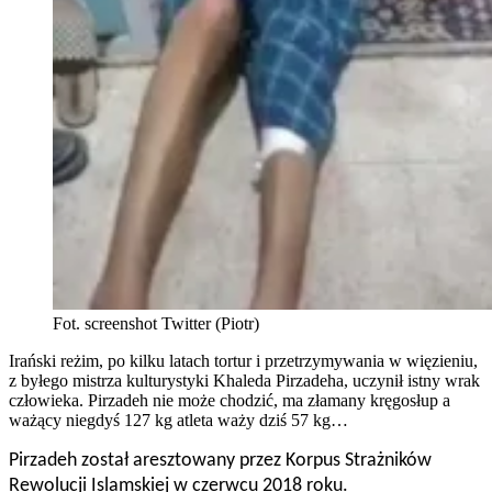
Fot. screenshot Twitter (Piotr)
Irański reżim, po kilku latach tortur i przetrzymywania w więzieniu,
z byłego mistrza kulturystyki Khaleda Pirzadeha, uczynił istny wrak
człowieka. Pirzadeh nie może chodzić, ma złamany kręgosłup a
ważący niegdyś 127 kg atleta waży dziś 57 kg…
Pirzadeh został aresztowany przez Korpus Strażników
Rewolucji Islamskiej w czerwcu 2018 roku.