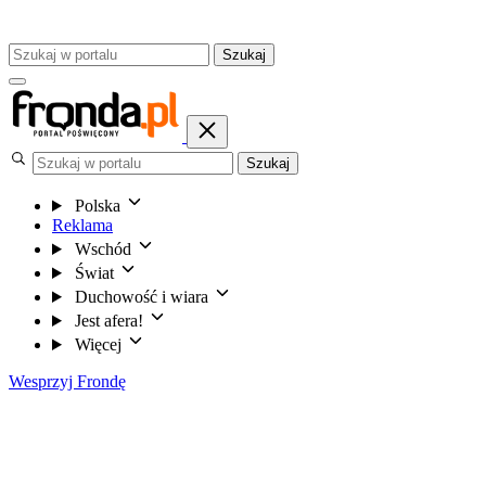
Szukaj
Szukaj
Polska
Reklama
Wschód
Świat
Duchowość i wiara
Jest afera!
Więcej
Wesprzyj Frondę