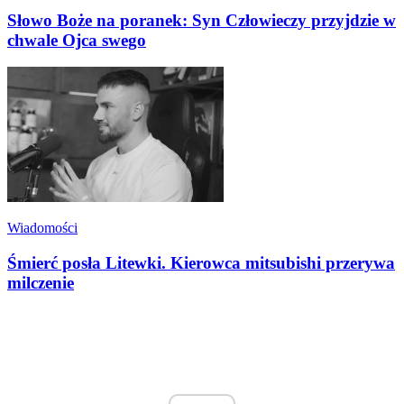
Słowo Boże na poranek: Syn Człowieczy przyjdzie w
chwale Ojca swego
Wiadomości
Śmierć posła Litewki. Kierowca mitsubishi przerywa
milczenie