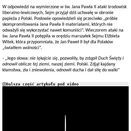
W odpowiedzi na wymierzone w św. Jana Pawła II ataki środowisk
liberalno-lewicowych, Sejm przyjął dziś uchwałę w obronie
papieża z Polski. Posłowie opowiedzieli się przeciwko „próbie
skompromitowania Jana Pawła II materiałami, których nie
odważyli się wykorzystać nawet komuniści”. Wieczorem ataki na
św. Jana Pawła II potępiła w orędziu marszałek Sejmu Elżbieta
Witek, która przypomniała, że Jan Paweł II był dla Polaków
„światłem wolności”.
- „Jego słowa:
nie lękajcie się
, pozwoliły, by
zstąpił Duch Święty i
odnowił oblicze tej ziemi
, naszej ziemi. Polski. Zdjął kajdany
kłamstwa, zła i zniewolenia, odnowił ducha i dał siłę do walki”
Dalsza część artykułu pod video
Play