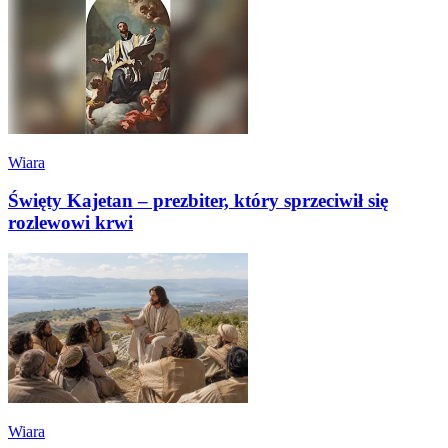
Wiara
Święty Kajetan – prezbiter, który sprzeciwił się
rozlewowi krwi
Wiara