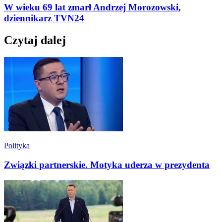
W wieku 69 lat zmarł Andrzej Morozowski,
dziennikarz TVN24
Czytaj dalej
Polityka
Związki partnerskie. Motyka uderza w prezydenta