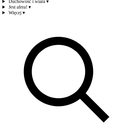
Duchowość i wiara
▾
Jest afera!
▾
Więcej
▾