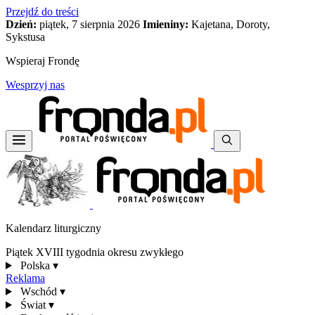
Przejdź do treści
Dzień:
piątek, 7 sierpnia 2026
Imieniny:
Kajetana, Doroty,
Sykstusa
Wspieraj Frondę
Wesprzyj nas
Kalendarz liturgiczny
Piątek XVIII tygodnia okresu zwykłego
Polska
▾
Reklama
Wschód
▾
Świat
▾