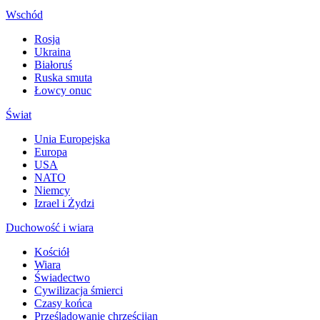
Wschód
Rosja
Ukraina
Białoruś
Ruska smuta
Łowcy onuc
Świat
Unia Europejska
Europa
USA
NATO
Niemcy
Izrael i Żydzi
Duchowość i wiara
Kościół
Wiara
Świadectwo
Cywilizacja śmierci
Czasy końca
Prześladowanie chrześcijan