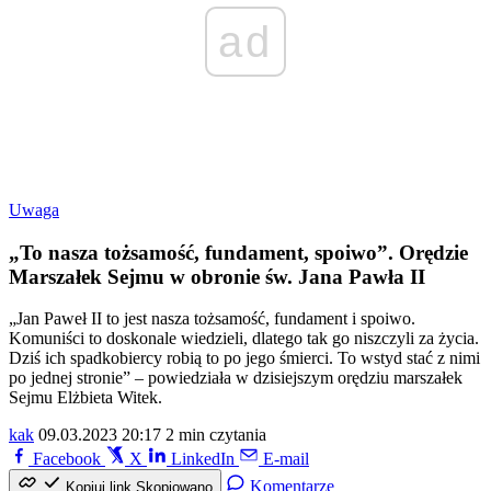
ad
Uwaga
„To nasza tożsamość, fundament, spoiwo”. Orędzie
Marszałek Sejmu w obronie św. Jana Pawła II
„Jan Paweł II to jest nasza tożsamość, fundament i spoiwo.
Komuniści to doskonale wiedzieli, dlatego tak go niszczyli za życia.
Dziś ich spadkobiercy robią to po jego śmierci. To wstyd stać z nimi
po jednej stronie” – powiedziała w dzisiejszym orędziu marszałek
Sejmu Elżbieta Witek.
kak
09.03.2023 20:17
2 min czytania
Facebook
X
LinkedIn
E-mail
Komentarze
Kopiuj link
Skopiowano