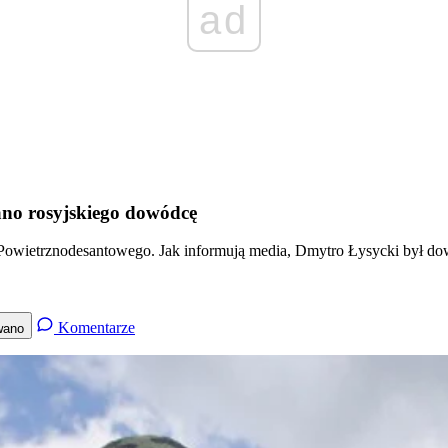
ad
wano rosyjskiego dowódcę
owietrznodesantowego. Jak informują media, Dmytro Łysycki był dowód
Komentarze
wano