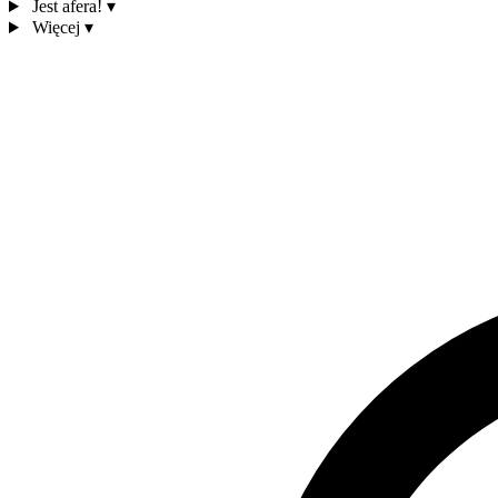
Jest afera!
▾
Więcej
▾