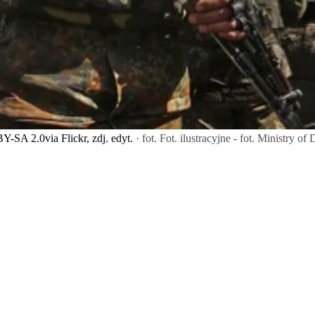
BY-SA 2.0via Flickr, zdj. edyt.
· fot. Fot. ilustracyjne - fot. Ministry o