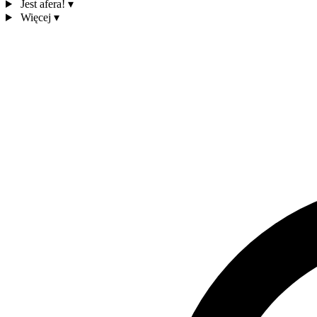
Jest afera!
▾
Więcej
▾