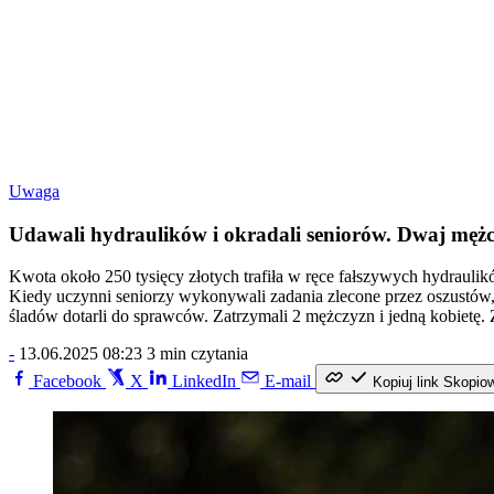
Uwaga
Udawali hydraulików i okradali seniorów. Dwaj mężcz
Kwota około 250 tysięcy złotych trafiła w ręce fałszywych hydrauli
Kiedy uczynni seniorzy wykonywali zadania zlecone przez oszustów,
śladów dotarli do sprawców. Zatrzymali 2 mężczyzn i jedną kobietę
-
13.06.2025 08:23
3 min czytania
Facebook
X
LinkedIn
E-mail
Kopiuj link
Skopio