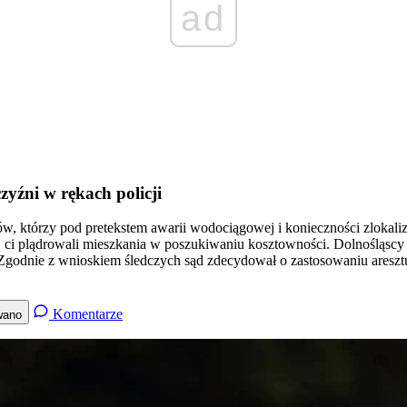
ad
yźni w rękach policji
ków, którzy pod pretekstem awarii wodociągowej i konieczności zlokal
 ci plądrowali mieszkania w poszukiwaniu kosztowności. Dolnośląscy 
. Zgodnie z wnioskiem śledczych sąd zdecydował o zastosowaniu aresz
Komentarze
wano