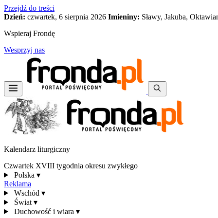
Przejdź do treści
Dzień:
czwartek, 6 sierpnia 2026
Imieniny:
Sławy, Jakuba, Oktawia
Wspieraj Frondę
Wesprzyj nas
Kalendarz liturgiczny
Czwartek XVIII tygodnia okresu zwykłego
Polska
▾
Reklama
Wschód
▾
Świat
▾
Duchowość i wiara
▾