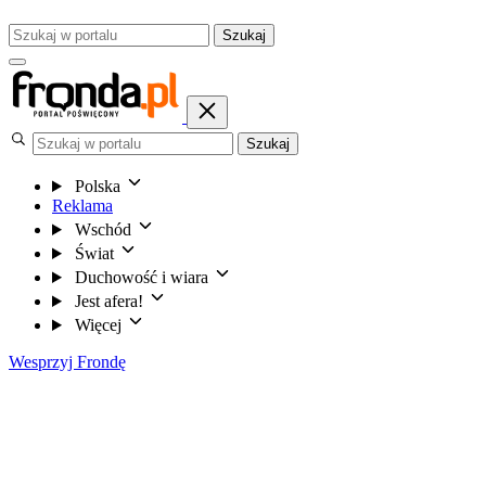
Szukaj
Szukaj
Polska
Reklama
Wschód
Świat
Duchowość i wiara
Jest afera!
Więcej
Wesprzyj Frondę