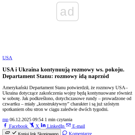
ad
USA
USA i Ukraina kontynuują rozmowy ws. pokoju.
Departament Stanu: rozmowy idą naprzód
Amerykański Departament Stanu potwierdził, że rozmowy USA–
Ukraina dotyczące zakończenia wojny będą kontynuowane również
w sobotę. Jak podkreślono, dotychczasowe rundy – prowadzone od
czwartku – miały „konstruktywny” charakter i są już szóstym
spotkaniem obu stron w ciągu zaledwie dwóch tygodni.
mp
06.12.2025 09:54
1 min czytania
Facebook
X
LinkedIn
E-mail
Komentarze
Kopiuj link
Skopiowano