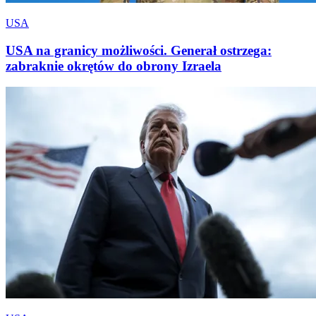
USA
USA na granicy możliwości. Generał ostrzega:
zabraknie okrętów do obrony Izraela