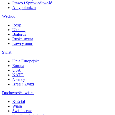
Prawo i Sprawiedliwość
Antypolonizm
Wschód
Rosja
Ukraina
Białoruś
Ruska smuta
Łowcy onuc
Świat
Unia Europejska
Europa
USA
NATO
Niemcy
Izrael i Żydzi
Duchowość i wiara
Kościół
Wiara
Świadectwo