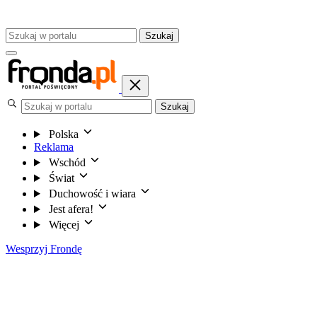
Szukaj
Szukaj
Polska
Reklama
Wschód
Świat
Duchowość i wiara
Jest afera!
Więcej
Wesprzyj Frondę