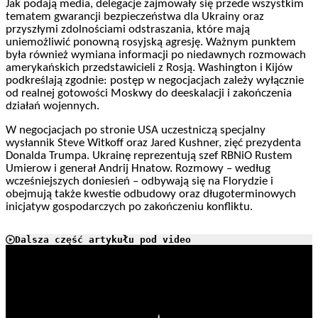
Jak podają media, delegacje zajmowały się przede wszystkim
tematem gwarancji bezpieczeństwa dla Ukrainy oraz
przyszłymi zdolnościami odstraszania, które mają
uniemożliwić ponowną rosyjską agresję. Ważnym punktem
była również wymiana informacji po niedawnych rozmowach
amerykańskich przedstawicieli z Rosją. Washington i Kijów
podkreślają zgodnie: postęp w negocjacjach zależy wyłącznie
od realnej gotowości Moskwy do deeskalacji i zakończenia
działań wojennych.
W negocjacjach po stronie USA uczestniczą specjalny
wysłannik Steve Witkoff oraz Jared Kushner, zięć prezydenta
Donalda Trumpa. Ukrainę reprezentują szef RBNiO Rustem
Umierow i generał Andrij Hnatow. Rozmowy – według
wcześniejszych doniesień – odbywają się na Florydzie i
obejmują także kwestie odbudowy oraz długoterminowych
inicjatyw gospodarczych po zakończeniu konfliktu.
Dalsza część artykułu pod video