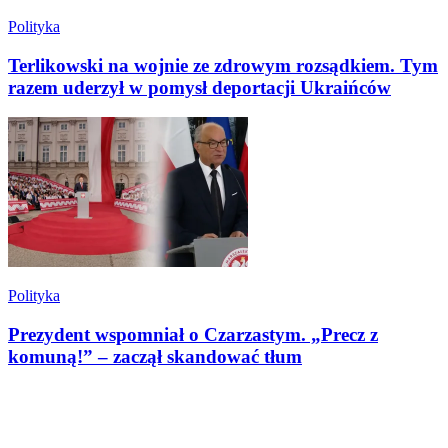
Polityka
Terlikowski na wojnie ze zdrowym rozsądkiem. Tym
razem uderzył w pomysł deportacji Ukraińców
Polityka
Prezydent wspomniał o Czarzastym. „Precz z
komuną!” – zaczął skandować tłum