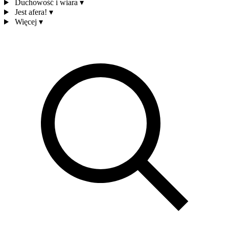
Duchowość i wiara
▾
Jest afera!
▾
Więcej
▾