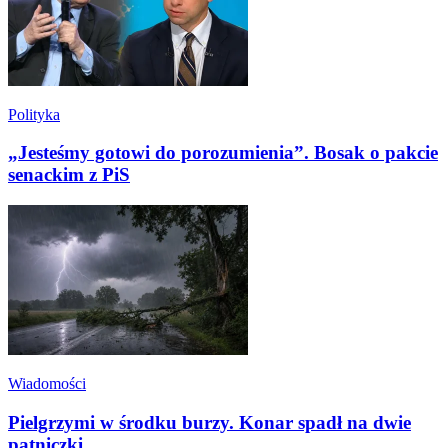
Polityka
„Jesteśmy gotowi do porozumienia”. Bosak o pakcie
senackim z PiS
Wiadomości
Pielgrzymi w środku burzy. Konar spadł na dwie
pątniczki