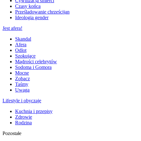
Cywilizacja śmierci
Czasy końca
Prześladowanie chrześcijan
Ideologia gender
Jest afera!
Skandal
Afera
Odlot
Szokujące
Mądrości celebrytów
Sodoma i Gomora
Mocne
Zobacz
Taśmy
Uwaga
Lifestyle i obyczaje
Kuchnia i przepisy
Zdrowie
Rodzina
Pozostałe