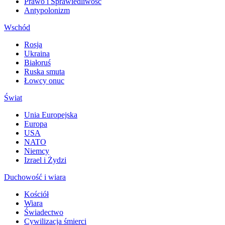
Prawo i Sprawiedliwość
Antypolonizm
Wschód
Rosja
Ukraina
Białoruś
Ruska smuta
Łowcy onuc
Świat
Unia Europejska
Europa
USA
NATO
Niemcy
Izrael i Żydzi
Duchowość i wiara
Kościół
Wiara
Świadectwo
Cywilizacja śmierci