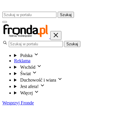
Szukaj
Szukaj
Polska
Reklama
Wschód
Świat
Duchowość i wiara
Jest afera!
Więcej
Wesprzyj Frondę