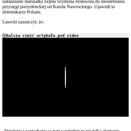
nakłanianie marszałka Sejmu Szymona Hołownia do nieodebrania
przysięgi prezydenckiej od Karola Nawrockiego. Ujawnili to
dziennikarze Polsatu.
Lasocki zaznaczył, że:
Dalsza część artykułu pod video
Play
„Działania i zaniachania w tym względzie to nie tylko złamanie