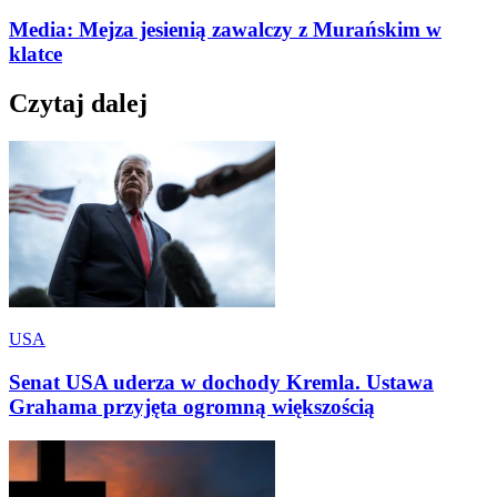
Media: Mejza jesienią zawalczy z Murańskim w
klatce
Czytaj dalej
USA
Senat USA uderza w dochody Kremla. Ustawa
Grahama przyjęta ogromną większością