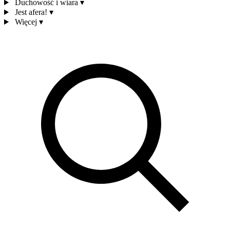
Duchowość i wiara
▾
Jest afera!
▾
Więcej
▾