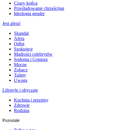
Czasy końca
Prześladowanie chrześcijan
Ideologia gender
Jest afera!
Skandal
Afera
Odlot
Szokujące
Mądrości celebrytów
Sodoma i Gomora
Mocne
Zobacz
Taśmy
Uwaga
Lifestyle i obyczaje
Kuchnia i przepisy
Zdrowie
Rodzina
Pozostałe