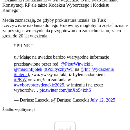
Konstytucji RP ale także Kodeksu Wyborczego i Kodeksu
Karnego”.
Media zaznaczają, że gdyby prokuratura uznała, że Tusk
rzeczywiście nakłaniał do tego Hołownię, mogłoby to zostać uznane
za przestępstwo czynienia przygotowań do zamachu stanu, za co
grozi do 20 lat więzienia.
‼️PILNE ‼️
👉Mając na uwadze bardzo wiarygodne informacje
przedstawione przez red.
@PiotrWitwicki
i
@marcinfijolek
(
#PolitycznyWF
na
@Int_Wydarzenia
#interia
), zważywszy na fakt, iż byłem członkiem
#PKW
oraz mężem zaufania w
#wyboryprezydenckie2025
, w imieniu i na rzecz
wyborców…
pic.twitter.com/jmXo54ixhS
— Dariusz Lasocki (@Dariusz_Lasocki)
July 12, 2025
Źródło: wpolityce.pl