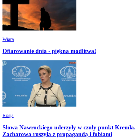
Wiara
Ofiarowanie dnia - piękna modlitwa!
Rosja
Słowa Nawrockiego uderzyły w czuły punkt Kremla.
Zacharowa ruszyła z propagandą i fobiami