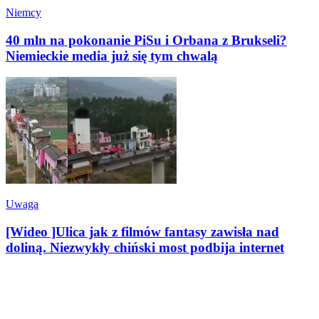
Niemcy
40 mln na pokonanie PiSu i Orbana z Brukseli?
Niemieckie media już się tym chwalą
Uwaga
[Wideo ]Ulica jak z filmów fantasy zawisła nad
doliną. Niezwykły chiński most podbija internet