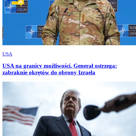
USA
USA na granicy możliwości. Generał ostrzega:
zabraknie okrętów do obrony Izraela