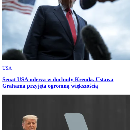
USA
Senat USA uderza w dochody Kremla. Ustawa
Grahama przyjęta ogromną większością