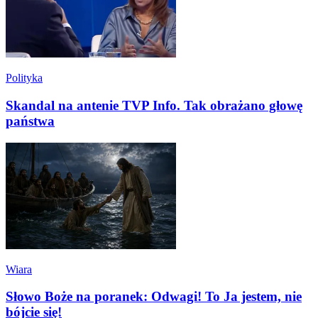
Polityka
Skandal na antenie TVP Info. Tak obrażano głowę
państwa
Wiara
Słowo Boże na poranek: Odwagi! To Ja jestem, nie
bójcie się!