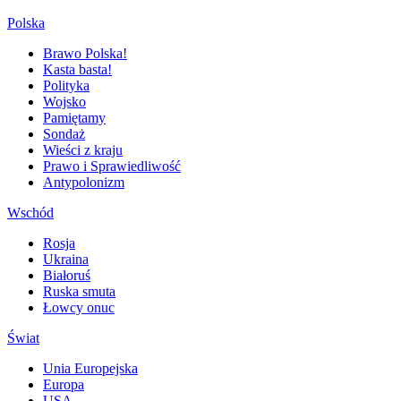
Polska
Brawo Polska!
Kasta basta!
Polityka
Wojsko
Pamiętamy
Sondaż
Wieści z kraju
Prawo i Sprawiedliwość
Antypolonizm
Wschód
Rosja
Ukraina
Białoruś
Ruska smuta
Łowcy onuc
Świat
Unia Europejska
Europa
USA