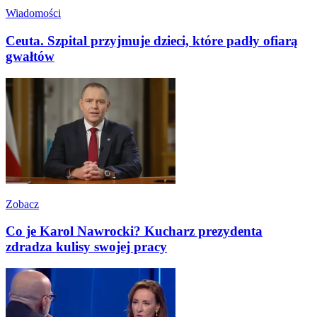
Wiadomości
Ceuta. Szpital przyjmuje dzieci, które padły ofiarą
gwałtów
Zobacz
Co je Karol Nawrocki? Kucharz prezydenta
zdradza kulisy swojej pracy