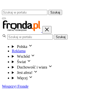
Szukaj
Szukaj
Polska
Reklama
Wschód
Świat
Duchowość i wiara
Jest afera!
Więcej
Wesprzyj Frondę