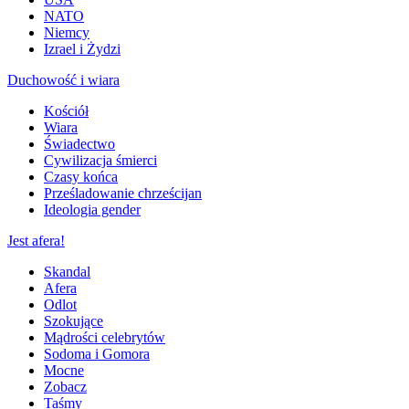
NATO
Niemcy
Izrael i Żydzi
Duchowość i wiara
Kościół
Wiara
Świadectwo
Cywilizacja śmierci
Czasy końca
Prześladowanie chrześcijan
Ideologia gender
Jest afera!
Skandal
Afera
Odlot
Szokujące
Mądrości celebrytów
Sodoma i Gomora
Mocne
Zobacz
Taśmy