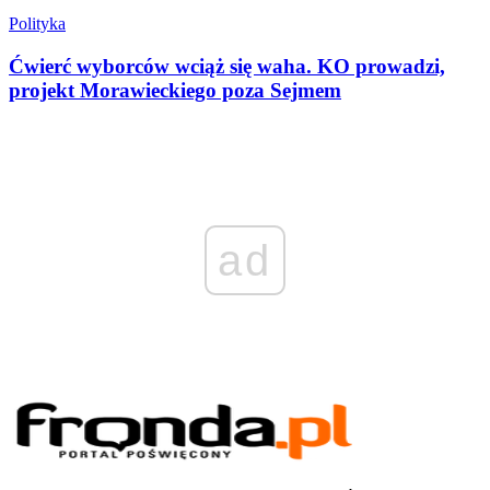
Polityka
Ćwierć wyborców wciąż się waha. KO prowadzi,
projekt Morawieckiego poza Sejmem
ad