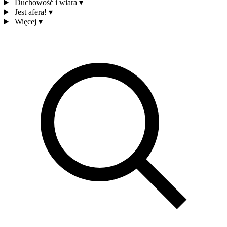
Duchowość i wiara
▾
Jest afera!
▾
Więcej
▾