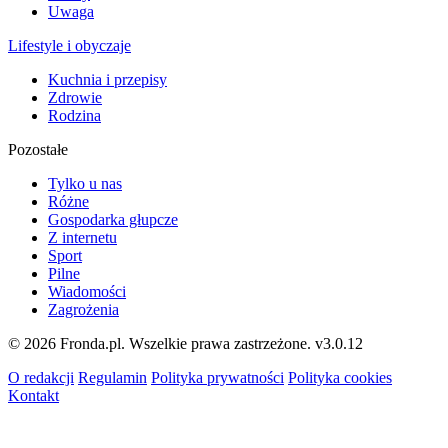
Uwaga
Lifestyle i obyczaje
Kuchnia i przepisy
Zdrowie
Rodzina
Pozostałe
Tylko u nas
Różne
Gospodarka głupcze
Z internetu
Sport
Pilne
Wiadomości
Zagrożenia
© 2026 Fronda.pl. Wszelkie prawa zastrzeżone.
v3.0.12
O redakcji
Regulamin
Polityka prywatności
Polityka cookies
Kontakt