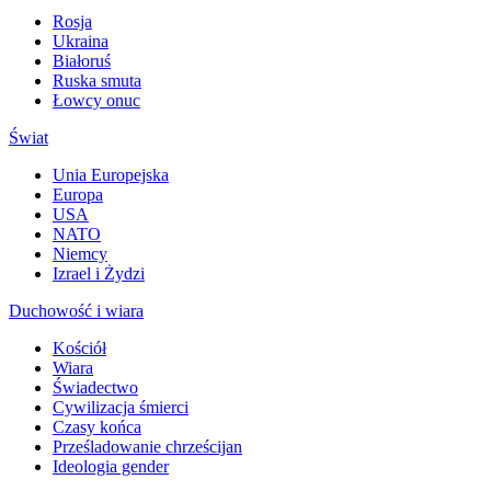
Rosja
Ukraina
Białoruś
Ruska smuta
Łowcy onuc
Świat
Unia Europejska
Europa
USA
NATO
Niemcy
Izrael i Żydzi
Duchowość i wiara
Kościół
Wiara
Świadectwo
Cywilizacja śmierci
Czasy końca
Prześladowanie chrześcijan
Ideologia gender