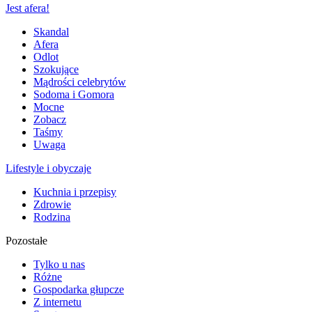
Jest afera!
Skandal
Afera
Odlot
Szokujące
Mądrości celebrytów
Sodoma i Gomora
Mocne
Zobacz
Taśmy
Uwaga
Lifestyle i obyczaje
Kuchnia i przepisy
Zdrowie
Rodzina
Pozostałe
Tylko u nas
Różne
Gospodarka głupcze
Z internetu