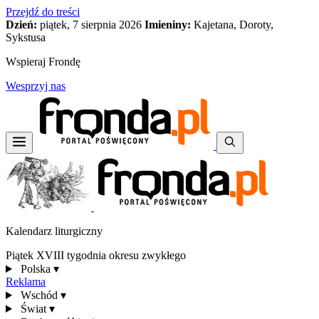
Przejdź do treści
Dzień:
piątek, 7 sierpnia 2026
Imieniny:
Kajetana, Doroty,
Sykstusa
Wspieraj Frondę
Wesprzyj nas
Kalendarz liturgiczny
Piątek XVIII tygodnia okresu zwykłego
Polska
▾
Reklama
Wschód
▾
Świat
▾