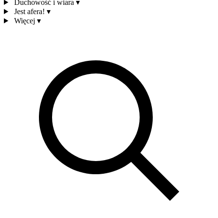
Duchowość i wiara
▾
Jest afera!
▾
Więcej
▾