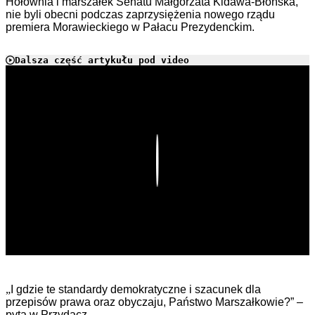
Hołownia i marszałek Senatu Małgorzata Kidawa-Błońska,
nie byli obecni podczas zaprzysiężenia nowego rządu
premiera Morawieckiego w Pałacu Prezydenckim.
Dalsza część artykułu pod video
Play
„
I gdzie te standardy demokratyczne i szacunek dla
przepisów prawa oraz obyczaju, Państwo Marszałkowie?” –
pyta w Przydacz.