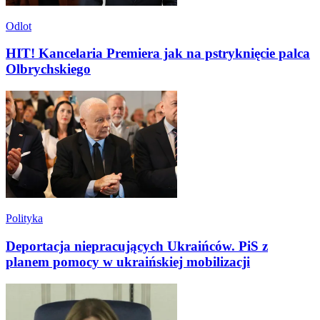
Odlot
HIT! Kancelaria Premiera jak na pstryknięcie palca
Olbrychskiego
Polityka
Deportacja niepracujących Ukraińców. PiS z
planem pomocy w ukraińskiej mobilizacji