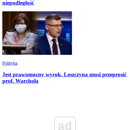
niepodległość
Polityka
Jest prawomocny wyrok. Leszczyna musi przeprosić
prof. Warchoła
ad