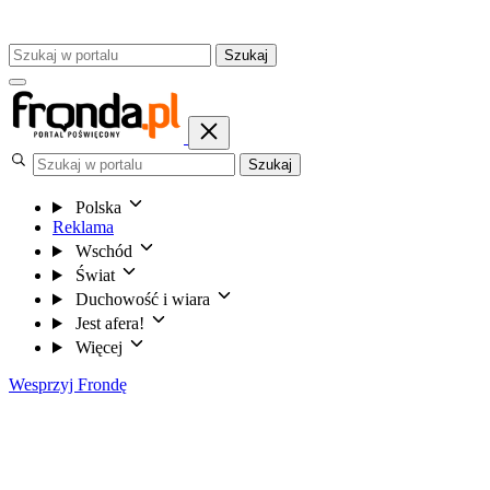
Szukaj
Szukaj
Polska
Reklama
Wschód
Świat
Duchowość i wiara
Jest afera!
Więcej
Wesprzyj Frondę