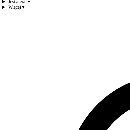
Jest afera!
▾
Więcej
▾