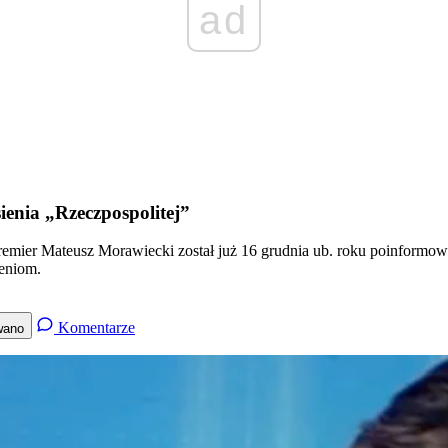
ad
enia „Rzeczpospolitej”
remier Mateusz Morawiecki został już 16 grudnia ub. roku poinformowa
ieniom.
Komentarze
wano