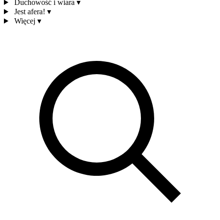
Duchowość i wiara
▾
Jest afera!
▾
Więcej
▾