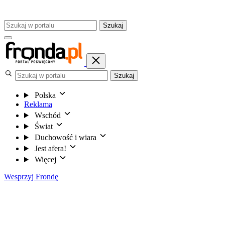
Szukaj
Szukaj
Polska
Reklama
Wschód
Świat
Duchowość i wiara
Jest afera!
Więcej
Wesprzyj Frondę