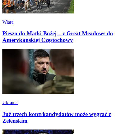
Wiara
Pieszo do Matki Bożej – z Great Meadows do
Amerykańskiej Częstochowy
Ukraina
Już trzech kontrkandydatów może wygrać z
Zełenskim