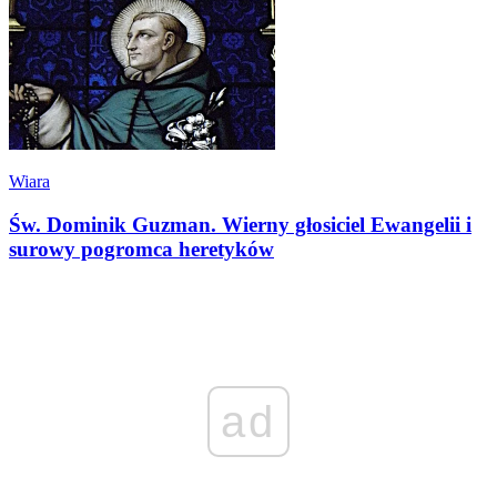
Wiara
Św. Dominik Guzman. Wierny głosiciel Ewangelii i
surowy pogromca heretyków
ad