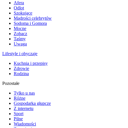
Afera
Odlot
Szokujące
Mądrości celebrytów
Sodoma i Gomora
Mocne
Zobacz
Taśmy
Uwaga
Lifestyle i obyczaje
Kuchnia i przepisy
Zdrowie
Rodzina
Pozostałe
Tylko u nas
Różne
Gospodarka głupcze
Z internetu
Sport
Pilne
Wiadomości