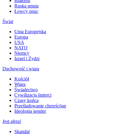
Białoruś
Ruska smuta
Łowcy onuc
Świat
Unia Europejska
Europa
USA
NATO
Niemcy
Izrael i Żydzi
Duchowość i wiara
Kościół
Wiara
Świadectwo
Cywilizacja śmierci
Czasy końca
Prześladowanie chrześcijan
Ideologia gender
Jest afera!
Skandal