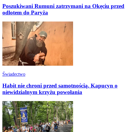
Poszukiwani Rumuni zatrzymani na Okęciu przed
odlotem do Paryża
Świadectwo
Habit nie chroni przed samotnością. Kapucyn o
niewidzialnym krzyżu powołania