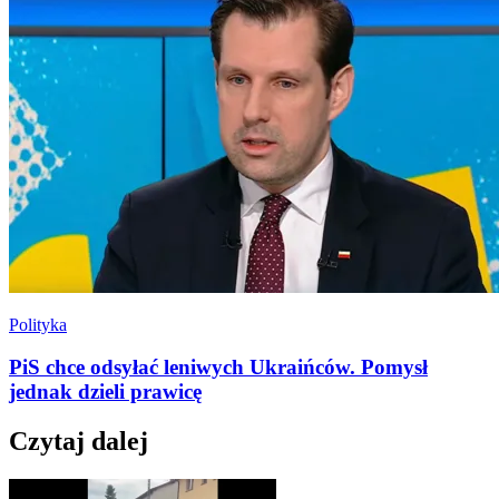
Polityka
PiS chce odsyłać leniwych Ukraińców. Pomysł
jednak dzieli prawicę
Czytaj dalej