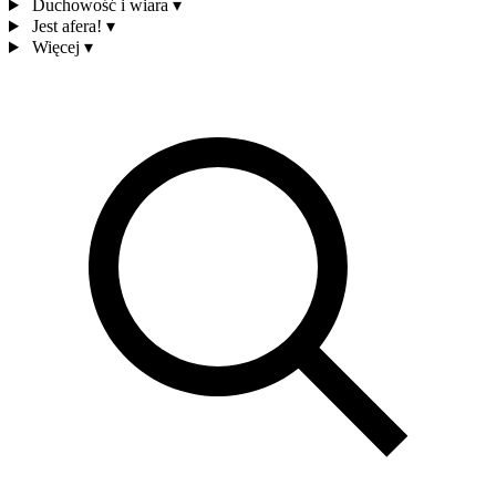
Duchowość i wiara
▾
Jest afera!
▾
Więcej
▾