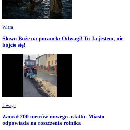
Wiara
Słowo Boże na poranek: Odwagi! To Ja jestem, nie
bójcie się!
Uwaga
Zaorał 200 metrów nowego asfaltu. Miasto
odpowiada na roszczenia rolnika