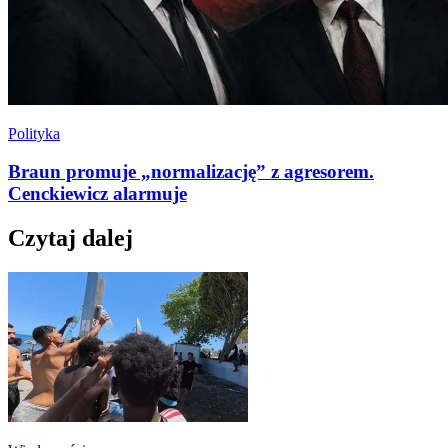
Polityka
Braun promuje „normalizację” z agresorem.
Cenckiewicz alarmuje
Czytaj dalej