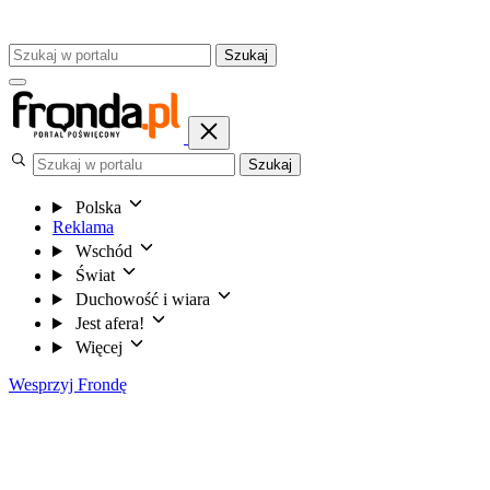
Szukaj
Szukaj
Polska
Reklama
Wschód
Świat
Duchowość i wiara
Jest afera!
Więcej
Wesprzyj Frondę