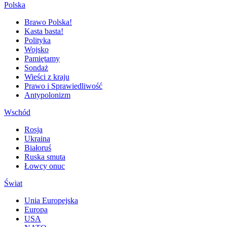
Polska
Brawo Polska!
Kasta basta!
Polityka
Wojsko
Pamiętamy
Sondaż
Wieści z kraju
Prawo i Sprawiedliwość
Antypolonizm
Wschód
Rosja
Ukraina
Białoruś
Ruska smuta
Łowcy onuc
Świat
Unia Europejska
Europa
USA