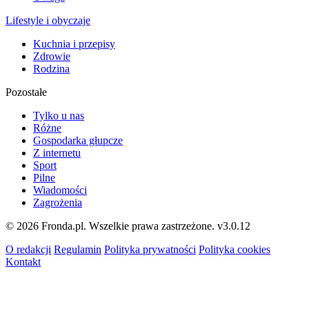
Lifestyle i obyczaje
Kuchnia i przepisy
Zdrowie
Rodzina
Pozostałe
Tylko u nas
Różne
Gospodarka głupcze
Z internetu
Sport
Pilne
Wiadomości
Zagrożenia
© 2026 Fronda.pl. Wszelkie prawa zastrzeżone.
v3.0.12
O redakcji
Regulamin
Polityka prywatności
Polityka cookies
Kontakt