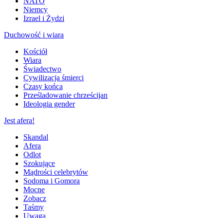
NATO
Niemcy
Izrael i Żydzi
Duchowość i wiara
Kościół
Wiara
Świadectwo
Cywilizacja śmierci
Czasy końca
Prześladowanie chrześcijan
Ideologia gender
Jest afera!
Skandal
Afera
Odlot
Szokujące
Mądrości celebrytów
Sodoma i Gomora
Mocne
Zobacz
Taśmy
Uwaga