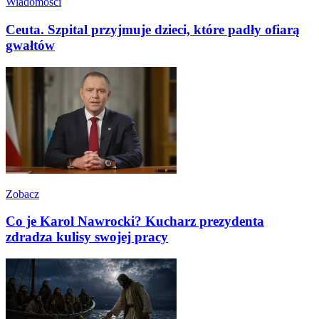
Wiadomości
Ceuta. Szpital przyjmuje dzieci, które padły ofiarą
gwałtów
Zobacz
Co je Karol Nawrocki? Kucharz prezydenta
zdradza kulisy swojej pracy