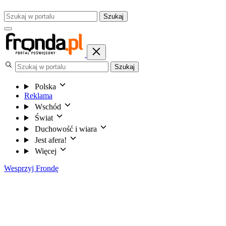
Szukaj
Szukaj
Polska
Reklama
Wschód
Świat
Duchowość i wiara
Jest afera!
Więcej
Wesprzyj Frondę