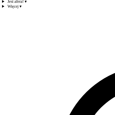
Jest afera!
▾
Więcej
▾