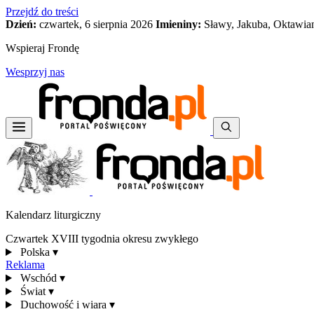
Przejdź do treści
Dzień:
czwartek, 6 sierpnia 2026
Imieniny:
Sławy, Jakuba, Oktawia
Wspieraj Frondę
Wesprzyj nas
Kalendarz liturgiczny
Czwartek XVIII tygodnia okresu zwykłego
Polska
▾
Reklama
Wschód
▾
Świat
▾
Duchowość i wiara
▾