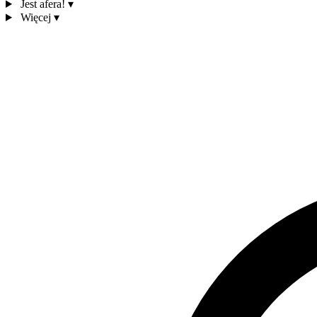
Jest afera!
▾
Więcej
▾