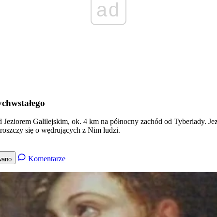
ad
ychwstałego
ad Jeziorem Galilejskim, ok. 4 km na północny zachód od Tyberiady. Je
troszczy się o wędrujących z Nim ludzi.
Komentarze
wano