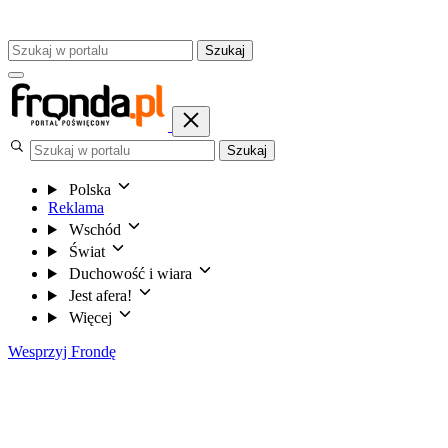
Szukaj
Szukaj
Polska
Reklama
Wschód
Świat
Duchowość i wiara
Jest afera!
Więcej
Wesprzyj Frondę