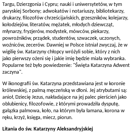
Targu, Dzierzgonia i Cypru; nauki i uniwersytetów, w tym
paryskiej Sorbony; adwokatów i notariuszy, bibliotekarzy,
drukarzy, filozofów chrześcijańskich, grzeszników, kolejarzy,
kołodziejów, literatów, mężatek, młodych dziewcząt,
młynarzy, fryzjerów, modystek, mówców, piekarzy,
powroźników, prządek, studentów, szwaczek, uczonych,
woźniców, zecerów. Dawniej w Polsce istniał zwyczaj, że w
wigilię św. Katarzyny chłopcy wróżyli sobie, który z nich
jako pierwszy ożeni się i jakie imię będzie miała wybranka.
Popularne też było powiedzenie: "Święta Katarzyna Adwent
zaczyna".
W ikonografii św. Katarzyna przedstawiana jest w koronie
królewskiej, z palmą męczeńską w dłoni. Jej atrybutami są:
anioł, Dziecię Jezus, nakładające na jej palec pierścień jako
oblubienicy, filozofowie, z którymi prowadziła dysputę,
gałązka palmowa, koło, na którym była łamana, korona w
ręku, krzyż, księga, miecz, piorun.
Litania do św. Katarzyny Aleksandryjskiej