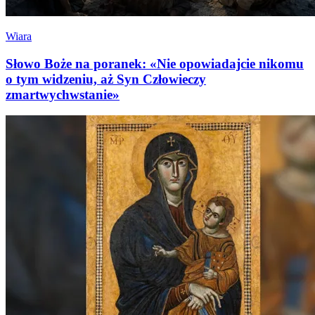
Wiara
Słowo Boże na poranek: «Nie opowiadajcie nikomu
o tym widzeniu, aż Syn Człowieczy
zmartwychwstanie»