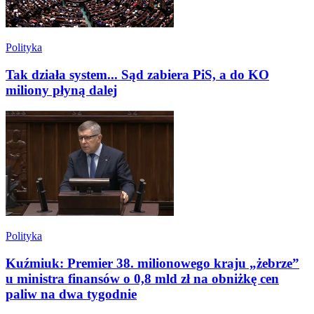
Polityka
Tak działa system... Sąd zabiera PiS, a do KO
miliony płyną dalej
Polityka
Kuźmiuk: Premier 38. milionowego kraju „żebrze”
u ministra finansów o 0,8 mld zł na obniżkę cen
paliw na dwa tygodnie