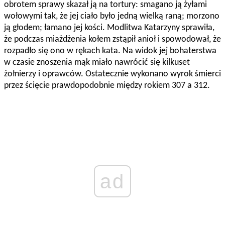
obrotem sprawy skazał ją na tortury: smagano ją żyłami
wołowymi tak, że jej ciało było jedną wielką raną; morzono
ją głodem; łamano jej kości. Modlitwa Katarzyny sprawiła,
że podczas miażdżenia kołem zstąpił anioł i spowodował, że
rozpadło się ono w rękach kata. Na widok jej bohaterstwa
w czasie znoszenia mąk miało nawrócić się kilkuset
żołnierzy i oprawców. Ostatecznie wykonano wyrok śmierci
przez ścięcie prawdopodobnie między rokiem 307 a 312.
ad