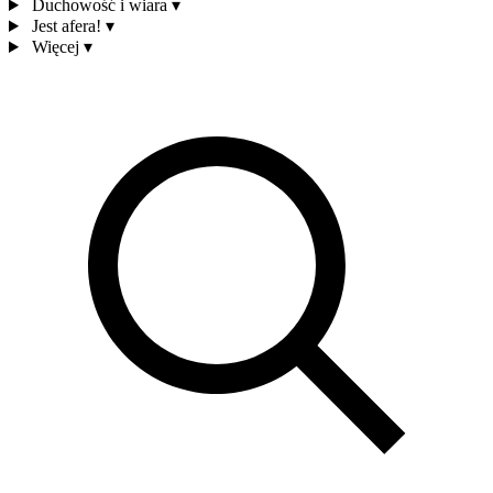
Duchowość i wiara
▾
Jest afera!
▾
Więcej
▾