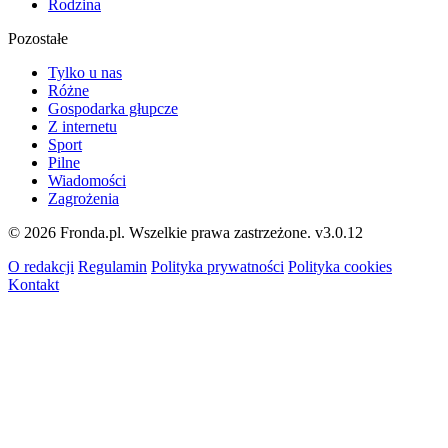
Rodzina
Pozostałe
Tylko u nas
Różne
Gospodarka głupcze
Z internetu
Sport
Pilne
Wiadomości
Zagrożenia
© 2026 Fronda.pl. Wszelkie prawa zastrzeżone.
v3.0.12
O redakcji
Regulamin
Polityka prywatności
Polityka cookies
Kontakt