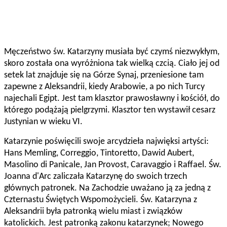
Męczeństwo św. Katarzyny musiała być czymś niezwykłym,
skoro została ona wyróżniona tak wielką czcią. Ciało jej od
setek lat znajduje się na Górze Synaj, przeniesione tam
zapewne z Aleksandrii, kiedy Arabowie, a po nich Turcy
najechali Egipt. Jest tam klasztor prawosławny i kościół, do
którego podążają pielgrzymi. Klasztor ten wystawił cesarz
Justynian w wieku VI.
Katarzynie poświęcili swoje arcydzieła najwięksi artyści:
Hans Memling, Correggio, Tintoretto, Dawid Aubert,
Masolino di Panicale, Jan Provost, Caravaggio i Raffael. Św.
Joanna d'Arc zaliczała Katarzynę do swoich trzech
głównych patronek. Na Zachodzie uważano ją za jedną z
Czternastu Świętych Wspomożycieli. Św. Katarzyna z
Aleksandrii była patronką wielu miast i związków
katolickich. Jest patronką zakonu katarzynek; Nowego