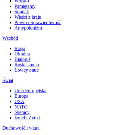
Wojsko
Pamiętamy
Sondaż
Wieści z kraju
Prawo i Sprawiedliwość
Antypolonizm
Wschód
Rosja
Ukraina
Białoruś
Ruska smuta
Łowcy onuc
Świat
Unia Europejska
Europa
USA
NATO
Niemcy
Izrael i Żydzi
Duchowość i wiara