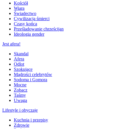
Kościół
Wiara
Świadectwo
Cywilizacja śmierci
Czasy końca
Prześladowanie chrześcijan
Ideologia gender
Jest afera!
Skandal
Afera
Odlot
Szokujące
Mądrości celebrytów
Sodoma i Gomora
Mocne
Zobacz
Taśmy
Uwaga
Lifestyle i obyczaje
Kuchnia i przepisy
Zdrowie