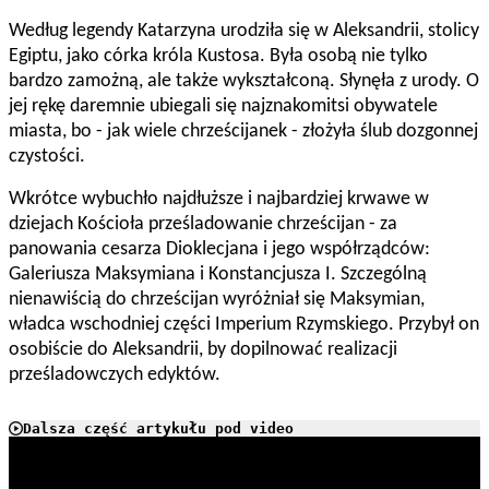
Według legendy Katarzyna urodziła się w Aleksandrii, stolicy
Egiptu, jako córka króla Kustosa. Była osobą nie tylko
bardzo zamożną, ale także wykształconą. Słynęła z urody. O
jej rękę daremnie ubiegali się najznakomitsi obywatele
miasta, bo - jak wiele chrześcijanek - złożyła ślub dozgonnej
czystości.
Wkrótce wybuchło najdłuższe i najbardziej krwawe w
dziejach Kościoła prześladowanie chrześcijan - za
panowania cesarza Dioklecjana i jego współrządców:
Galeriusza Maksymiana i Konstancjusza I. Szczególną
nienawiścią do chrześcijan wyróżniał się Maksymian,
władca wschodniej części Imperium Rzymskiego. Przybył on
osobiście do Aleksandrii, by dopilnować realizacji
prześladowczych edyktów.
Dalsza część artykułu pod video