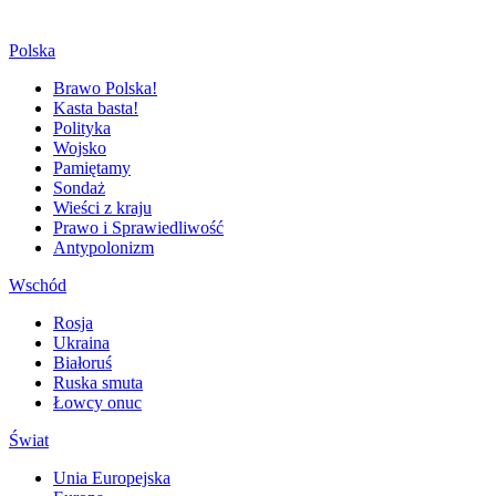
Polska
Brawo Polska!
Kasta basta!
Polityka
Wojsko
Pamiętamy
Sondaż
Wieści z kraju
Prawo i Sprawiedliwość
Antypolonizm
Wschód
Rosja
Ukraina
Białoruś
Ruska smuta
Łowcy onuc
Świat
Unia Europejska