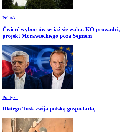
Polityka
Ćwierć wyborców wciąż się waha. KO prowadzi,
projekt Morawieckiego poza Sejmem
Polityka
Dlatego Tusk zwija polską gospodarkę...