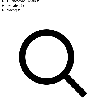
Duchowość i wiara
▾
Jest afera!
▾
Więcej
▾