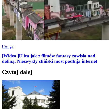
Uwaga
[Wideo ]Ulica jak z filmów fantasy zawisła nad
doliną. Niezwykły chiński most podbija internet
Czytaj dalej