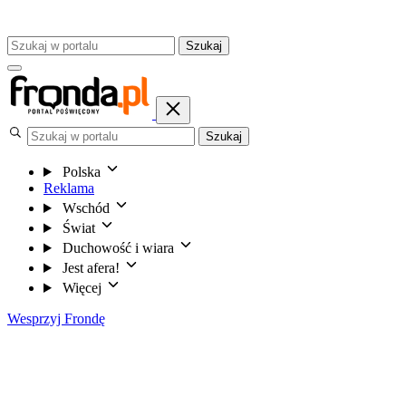
Szukaj
Szukaj
Polska
Reklama
Wschód
Świat
Duchowość i wiara
Jest afera!
Więcej
Wesprzyj Frondę