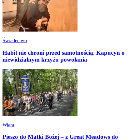
Świadectwo
Habit nie chroni przed samotnością. Kapucyn o
niewidzialnym krzyżu powołania
Wiara
Pieszo do Matki Bożej – z Great Meadows do