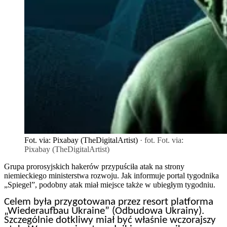
Fot. via: Pixabay (TheDigitalArtist)
· fot. Fot. via:
Pixabay (TheDigitalArtist)
Grupa prorosyjskich hakerów przypuściła atak na strony
niemieckiego ministerstwa rozwoju. Jak informuje portal tygodnika
„Spiegel”, podobny atak miał miejsce także w ubiegłym tygodniu.
Celem była przygotowana przez resort platforma
„Wiederaufbau Ukraine” (Odbudowa Ukrainy).
Szczególnie dotkliwy miał być właśnie wczorajszy