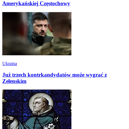
Amerykańskiej Częstochowy
Ukraina
Już trzech kontrkandydatów może wygrać z
Zełenskim