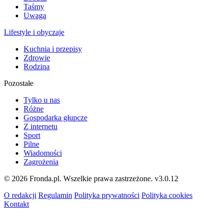
Taśmy
Uwaga
Lifestyle i obyczaje
Kuchnia i przepisy
Zdrowie
Rodzina
Pozostałe
Tylko u nas
Różne
Gospodarka głupcze
Z internetu
Sport
Pilne
Wiadomości
Zagrożenia
© 2026 Fronda.pl. Wszelkie prawa zastrzeżone.
v3.0.12
O redakcji
Regulamin
Polityka prywatności
Polityka cookies
Kontakt