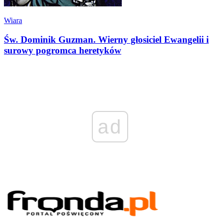
Wiara
Św. Dominik Guzman. Wierny głosiciel Ewangelii i
surowy pogromca heretyków
ad