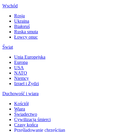
Wschód
Rosja
Ukraina
Białoruś
Ruska smuta
Łowcy onuc
Świat
Unia Europejska
Europa
USA
NATO
Niemcy
Izrael i Żydzi
Duchowość i wiara
Kościół
Wiara
Świadectwo
Cywilizacja śmierci
Czasy końca
Prześladowanie chrześcijan