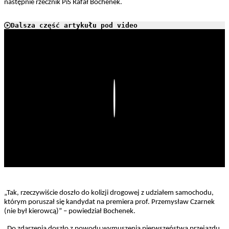
następnie rzecznik PiS Rafał Bochenek.
Dalsza część artykułu pod video
Play
„Tak, rzeczywiście doszło do kolizji drogowej z udziałem samochodu,
którym poruszał się kandydat na premiera prof. Przemysław Czarnek
(nie był kierowcą)” – powiedział Bochenek.
„Do zdarzenia doszło z powodu wymuszenia pierwszeństwa przejazdu