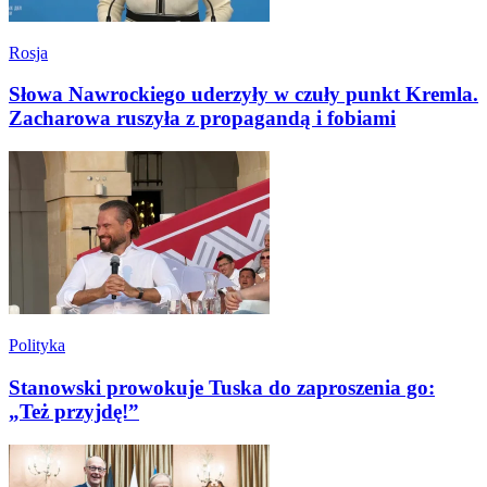
Rosja
Słowa Nawrockiego uderzyły w czuły punkt Kremla.
Zacharowa ruszyła z propagandą i fobiami
Polityka
Stanowski prowokuje Tuska do zaproszenia go:
„Też przyjdę!”