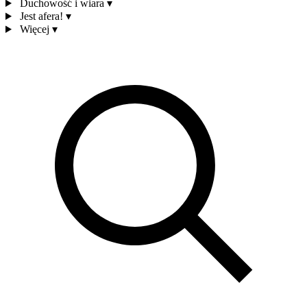
Duchowość i wiara
▾
Jest afera!
▾
Więcej
▾