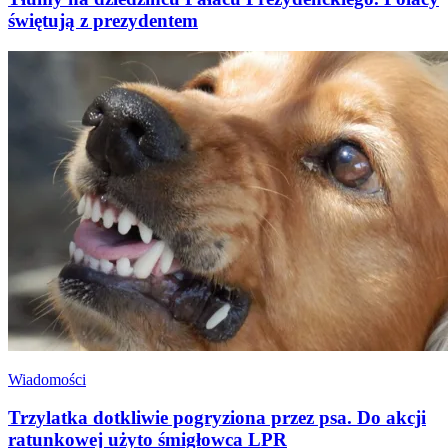
świętują z prezydentem
Wiadomości
Trzylatka dotkliwie pogryziona przez psa. Do akcji
ratunkowej użyto śmigłowca LPR