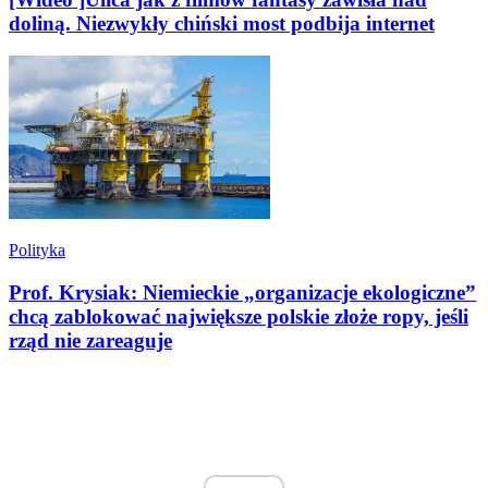
doliną. Niezwykły chiński most podbija internet
Polityka
Prof. Krysiak: Niemieckie „organizacje ekologiczne”
chcą zablokować największe polskie złoże ropy, jeśli
rząd nie zareaguje