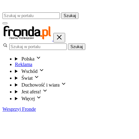
Szukaj
Szukaj
Polska
Reklama
Wschód
Świat
Duchowość i wiara
Jest afera!
Więcej
Wesprzyj Frondę