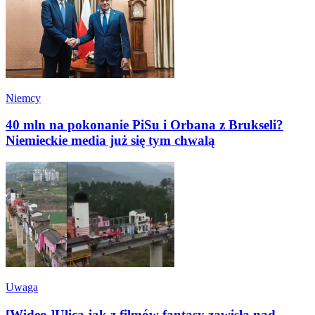
Niemcy
40 mln na pokonanie PiSu i Orbana z Brukseli?
Niemieckie media już się tym chwalą
Uwaga
[Wideo ]Ulica jak z filmów fantasy zawisła nad