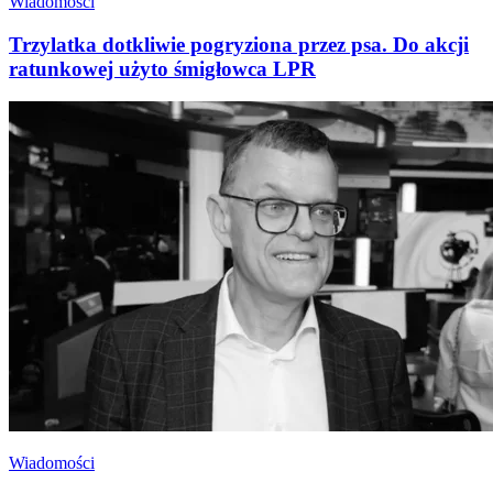
Wiadomości
Trzylatka dotkliwie pogryziona przez psa. Do akcji
ratunkowej użyto śmigłowca LPR
Wiadomości