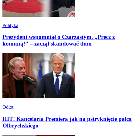
Polityka
Prezydent wspomniał o Czarzastym. „Precz z
komuną!” – zaczął skandować tłum
Odlot
HIT! Kancelaria Premiera jak na pstryknięcie palca
Olbrychskiego