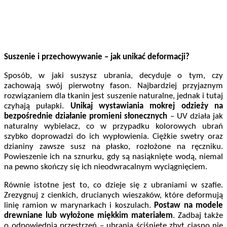
Suszenie i przechowywanie – jak unikać deformacji?
Sposób, w jaki suszysz ubrania, decyduje o tym, czy
zachowają swój pierwotny fason. Najbardziej przyjaznym
rozwiązaniem dla tkanin jest suszenie naturalne, jednak i tutaj
czyhają pułapki.
Unikaj wystawiania mokrej odzieży na
bezpośrednie działanie promieni słonecznych
– UV działa jak
naturalny wybielacz, co w przypadku kolorowych ubrań
szybko doprowadzi do ich wypłowienia. Ciężkie swetry oraz
dzianiny zawsze susz na płasko, rozłożone na ręczniku.
Powieszenie ich na sznurku, gdy są nasiąknięte wodą, niemal
na pewno skończy się ich nieodwracalnym wyciągnięciem.
Równie istotne jest to, co dzieje się z ubraniami w szafie.
Zrezygnuj z cienkich, drucianych wieszaków, które deformują
linię ramion w marynarkach i koszulach.
Postaw na modele
drewniane lub wyłożone miękkim materiałem
. Zadbaj także
o odpowiednią przestrzeń – ubrania ściśnięte zbyt ciasno nie