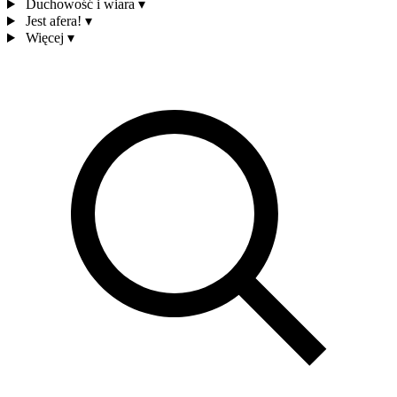
Duchowość i wiara
▾
Jest afera!
▾
Więcej
▾