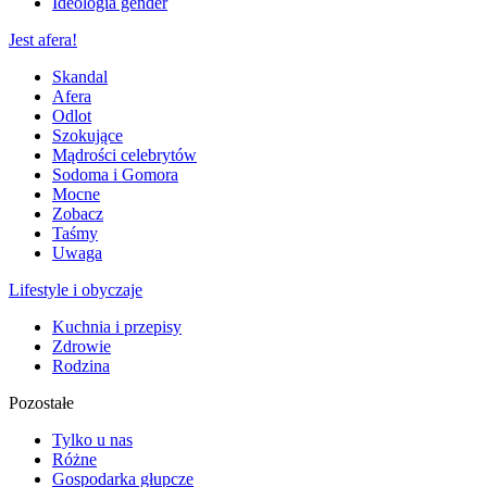
Ideologia gender
Jest afera!
Skandal
Afera
Odlot
Szokujące
Mądrości celebrytów
Sodoma i Gomora
Mocne
Zobacz
Taśmy
Uwaga
Lifestyle i obyczaje
Kuchnia i przepisy
Zdrowie
Rodzina
Pozostałe
Tylko u nas
Różne
Gospodarka głupcze