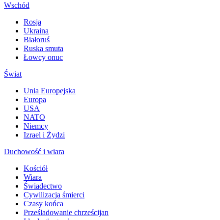
Wschód
Rosja
Ukraina
Białoruś
Ruska smuta
Łowcy onuc
Świat
Unia Europejska
Europa
USA
NATO
Niemcy
Izrael i Żydzi
Duchowość i wiara
Kościół
Wiara
Świadectwo
Cywilizacja śmierci
Czasy końca
Prześladowanie chrześcijan