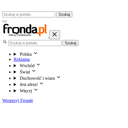
Szukaj
Szukaj
Polska
Reklama
Wschód
Świat
Duchowość i wiara
Jest afera!
Więcej
Wesprzyj Frondę