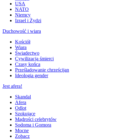
USA
NATO
Niemcy
Izrael i Żydzi
Duchowość i wiara
Kościół
Wiara
Świadectwo
Cywilizacja śmierci
Czasy końca
Prześladowanie chrześcijan
Ideologia gender
Jest afera!
Skandal
Afera
Odlot
Szokujące
Mądrości celebrytów
Sodoma i Gomora
Mocne
Zobacz