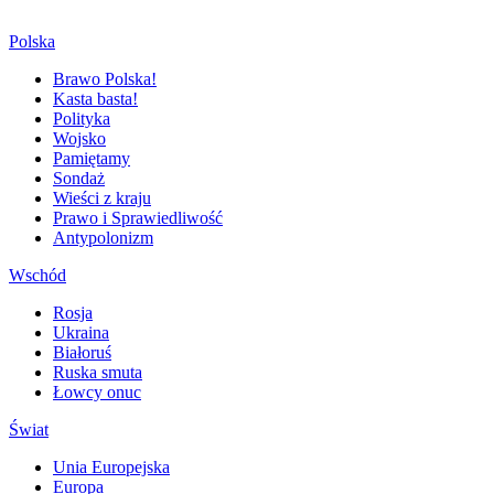
Polska
Brawo Polska!
Kasta basta!
Polityka
Wojsko
Pamiętamy
Sondaż
Wieści z kraju
Prawo i Sprawiedliwość
Antypolonizm
Wschód
Rosja
Ukraina
Białoruś
Ruska smuta
Łowcy onuc
Świat
Unia Europejska
Europa