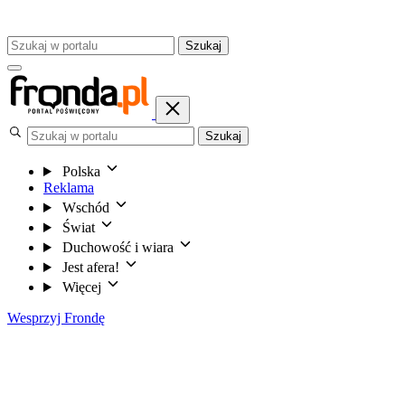
Szukaj
Szukaj
Polska
Reklama
Wschód
Świat
Duchowość i wiara
Jest afera!
Więcej
Wesprzyj Frondę