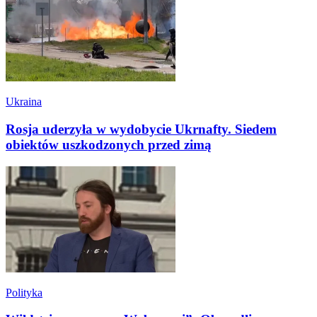
Ukraina
Rosja uderzyła w wydobycie Ukrnafty. Siedem
obiektów uszkodzonych przed zimą
Polityka