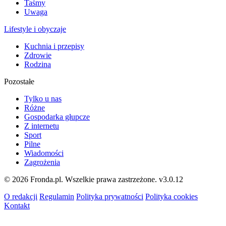
Taśmy
Uwaga
Lifestyle i obyczaje
Kuchnia i przepisy
Zdrowie
Rodzina
Pozostałe
Tylko u nas
Różne
Gospodarka głupcze
Z internetu
Sport
Pilne
Wiadomości
Zagrożenia
© 2026 Fronda.pl. Wszelkie prawa zastrzeżone.
v3.0.12
O redakcji
Regulamin
Polityka prywatności
Polityka cookies
Kontakt