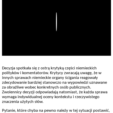
Play
Decyzja spotkała się z ostrą krytyką części niemieckich
polityków i komentatorów. Krytycy zwracają uwagę, że w
innych sprawach niemieckie organy ścigania reagowały
zdecydowanie bardziej stanowczo na wypowiedzi uznawane
za obraźliwe wobec konkretnych osób publicznych.
Zwolennicy decyzji odpowiadają natomiast, że każda sprawa
wymaga indywidualnej oceny kontekstu i rzeczywistego
znaczenia użytych słów.
Pytanie, które chyba na pewno należy w tej sytuacji postawić,