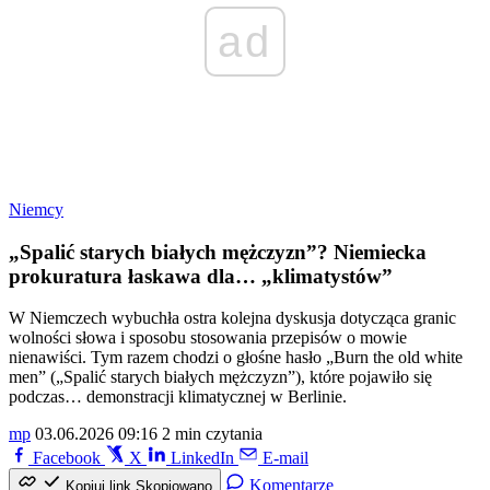
ad
Niemcy
„Spalić starych białych mężczyzn”? Niemiecka
prokuratura łaskawa dla… „klimatystów”
W Niemczech wybuchła ostra kolejna dyskusja dotycząca granic
wolności słowa i sposobu stosowania przepisów o mowie
nienawiści. Tym razem chodzi o głośne hasło „Burn the old white
men” („Spalić starych białych mężczyzn”), które pojawiło się
podczas… demonstracji klimatycznej w Berlinie.
mp
03.06.2026 09:16
2 min czytania
Facebook
X
LinkedIn
E-mail
Komentarze
Kopiuj link
Skopiowano