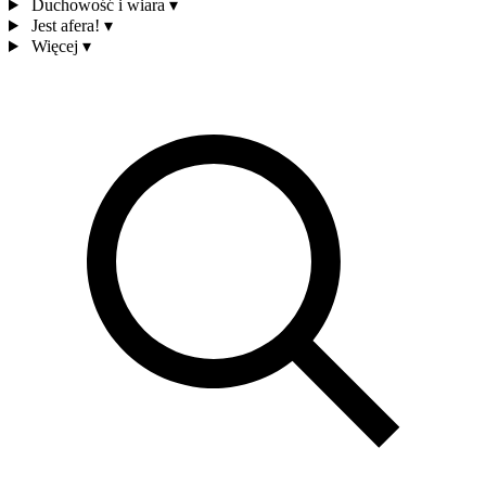
Duchowość i wiara
▾
Jest afera!
▾
Więcej
▾