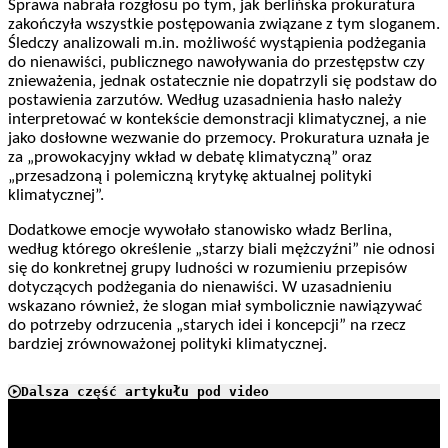
Sprawa nabrała rozgłosu po tym, jak berlińska prokuratura
zakończyła wszystkie postępowania związane z tym sloganem.
Śledczy analizowali m.in. możliwość wystąpienia podżegania
do nienawiści, publicznego nawoływania do przestępstw czy
znieważenia, jednak ostatecznie nie dopatrzyli się podstaw do
postawienia zarzutów. Według uzasadnienia hasło należy
interpretować w kontekście demonstracji klimatycznej, a nie
jako dosłowne wezwanie do przemocy. Prokuratura uznała je
za „prowokacyjny wkład w debatę klimatyczną” oraz
„przesadzoną i polemiczną krytykę aktualnej polityki
klimatycznej”.
Dodatkowe emocje wywołało stanowisko władz Berlina,
według którego określenie „starzy biali mężczyźni” nie odnosi
się do konkretnej grupy ludności w rozumieniu przepisów
dotyczących podżegania do nienawiści. W uzasadnieniu
wskazano również, że slogan miał symbolicznie nawiązywać
do potrzeby odrzucenia „starych idei i koncepcji” na rzecz
bardziej zrównoważonej polityki klimatycznej.
Dalsza część artykułu pod video