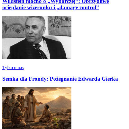
Wildstein mocno o „Wyborczej”: Obrzydliwe
ocieplanie wizerunku i „damage control”
Tylko u nas
Semka dla Frondy: Pożegnanie Edwarda Gierka