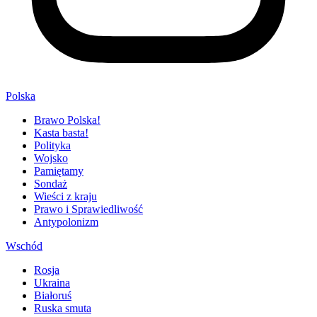
Polska
Brawo Polska!
Kasta basta!
Polityka
Wojsko
Pamiętamy
Sondaż
Wieści z kraju
Prawo i Sprawiedliwość
Antypolonizm
Wschód
Rosja
Ukraina
Białoruś
Ruska smuta