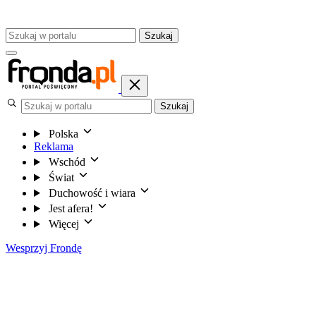
Szukaj
Szukaj
Polska
Reklama
Wschód
Świat
Duchowość i wiara
Jest afera!
Więcej
Wesprzyj Frondę