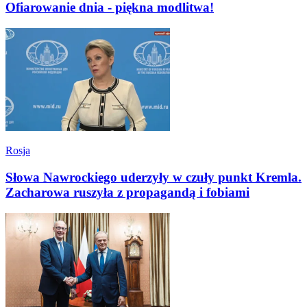
Ofiarowanie dnia - piękna modlitwa!
Rosja
Słowa Nawrockiego uderzyły w czuły punkt Kremla.
Zacharowa ruszyła z propagandą i fobiami