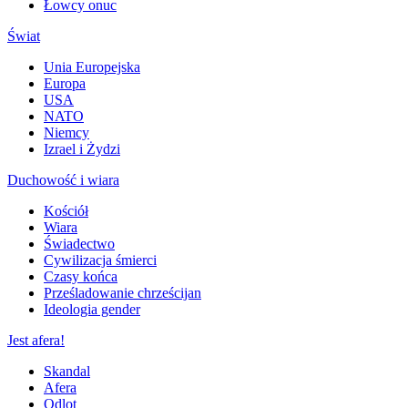
Łowcy onuc
Świat
Unia Europejska
Europa
USA
NATO
Niemcy
Izrael i Żydzi
Duchowość i wiara
Kościół
Wiara
Świadectwo
Cywilizacja śmierci
Czasy końca
Prześladowanie chrześcijan
Ideologia gender
Jest afera!
Skandal
Afera
Odlot