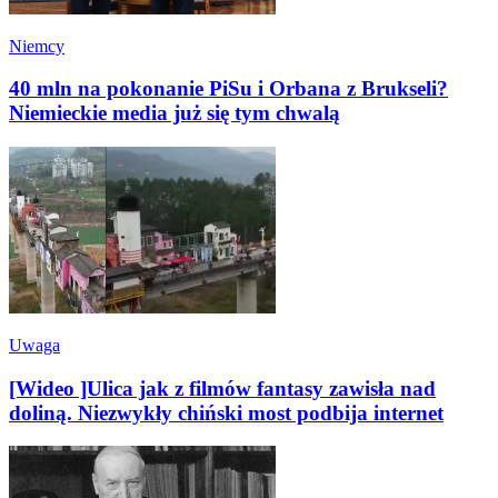
Niemcy
40 mln na pokonanie PiSu i Orbana z Brukseli?
Niemieckie media już się tym chwalą
Uwaga
[Wideo ]Ulica jak z filmów fantasy zawisła nad
doliną. Niezwykły chiński most podbija internet