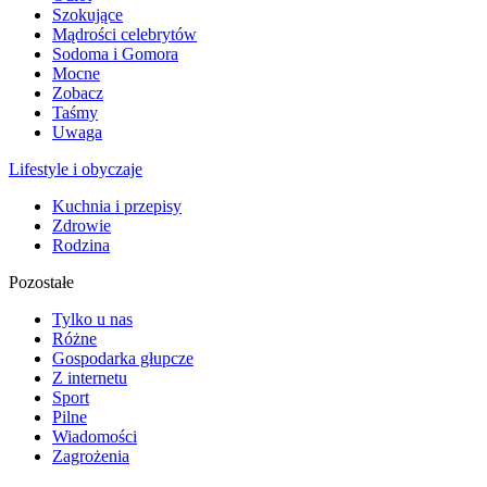
Szokujące
Mądrości celebrytów
Sodoma i Gomora
Mocne
Zobacz
Taśmy
Uwaga
Lifestyle i obyczaje
Kuchnia i przepisy
Zdrowie
Rodzina
Pozostałe
Tylko u nas
Różne
Gospodarka głupcze
Z internetu
Sport
Pilne
Wiadomości
Zagrożenia