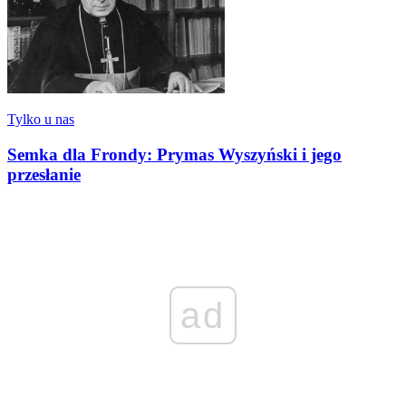
Tylko u nas
Semka dla Frondy: Prymas Wyszyński i jego
przesłanie
ad