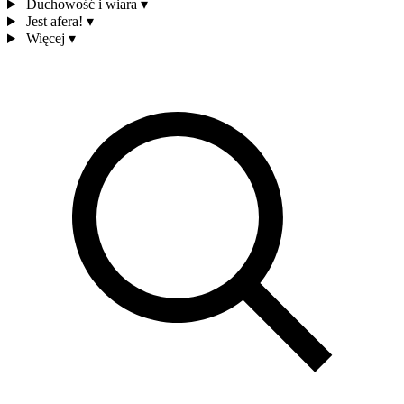
Duchowość i wiara
▾
Jest afera!
▾
Więcej
▾