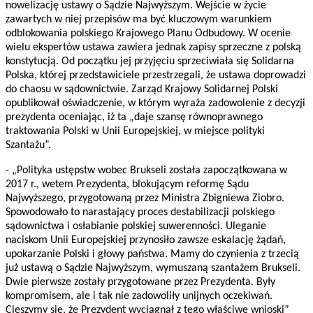
nowelizację ustawy o Sądzie Najwyższym. Wejście w życie
zawartych w niej przepisów ma być kluczowym warunkiem
odblokowania polskiego Krajowego Planu Odbudowy. W ocenie
wielu ekspertów ustawa zawiera jednak zapisy sprzeczne z polską
konstytucją. Od początku jej przyjęciu sprzeciwiała się Solidarna
Polska, której przedstawiciele przestrzegali, że ustawa doprowadzi
do chaosu w sądownictwie. Zarząd Krajowy Solidarnej Polski
opublikował oświadczenie, w którym wyraża zadowolenie z decyzji
prezydenta oceniając, iż ta „daje szansę równoprawnego
traktowania Polski w Unii Europejskiej, w miejsce polityki
Szantażu”.
- „Polityka ustępstw wobec Brukseli została zapoczątkowana w
2017 r., wetem Prezydenta, blokującym reformę Sądu
Najwyższego, przygotowaną przez Ministra Zbigniewa
Ziobro.
Spowodowało to narastający proces destabilizacji polskiego
sądownictwa
i osłabianie polskiej suwerenności. Uleganie
naciskom Unii Europejskiej przynosiło zawsze
eskalację żądań,
upokarzanie Polski i głowy państwa. Mamy do czynienia z trzecią
już ustawą
o Sądzie Najwyższym, wymuszaną szantażem Brukseli.
Dwie pierwsze zostały przygotowane
przez Prezydenta. Były
kompromisem, ale i tak nie zadowoliły unijnych oczekiwań.
Cieszymy się, że Prezydent wyciągnął z tego właściwe wnioski”