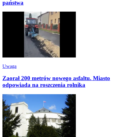
państwa
Uwaga
Zaorał 200 metrów nowego asfaltu. Miasto
odpowiada na roszczenia rolnika