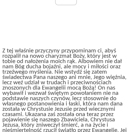
Z tej właśnie przyczyny przypominam ci, abyś
rozpalił na nowo charyzmat Boży, który jest w
tobie od nałożenia moich rąk. Albowiem nie dał
nam Bóg ducha bojaźni, ale mocy i miłości oraz
trzeźwego myślenia. Nie wstydź się zatem
świadectwa Pana naszego ani mnie, Jego więźnia,
lecz weź udział w trudach i przeciwnościach
znoszonych dla Ewangelii mocą Bożą! On nas
wybawił i wezwał świętym powołaniem nie na
podstawie naszych czynów, lecz stosownie do
własnego postanowienia i łaski, która nam dana
została w Chrystusie Jezusie przed wiecznymi
czasami. Ukazana zaś została ona teraz przez
pojawienie się naszego Zbawiciela, Chrystusa
Jezusa, który zniweczył śmierć, a na życie i
nieśmiertelność rzucił światło przez Ewangelię. Jej