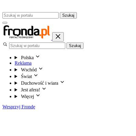
Szukaj
Szukaj
Polska
Reklama
Wschód
Świat
Duchowość i wiara
Jest afera!
Więcej
Wesprzyj Frondę