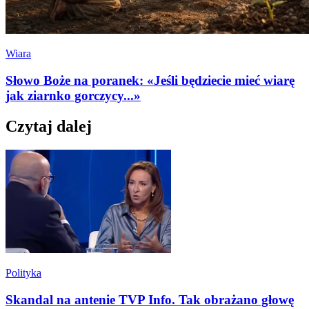
Wiara
Słowo Boże na poranek: «Jeśli będziecie mieć wiarę
jak ziarnko gorczycy...»
Czytaj dalej
Polityka
Skandal na antenie TVP Info. Tak obrażano głowę