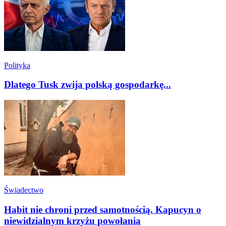
Polityka
Dlatego Tusk zwija polską gospodarkę...
Świadectwo
Habit nie chroni przed samotnością. Kapucyn o
niewidzialnym krzyżu powołania