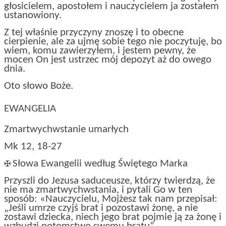
głosicielem, apostołem i nauczycielem ja zostałem
ustanowiony.
Z tej właśnie przyczyny znoszę i to obecne
cierpienie, ale za ujmę sobie tego nie poczytuję, bo
wiem, komu zawierzyłem, i jestem pewny, że
mocen On jest ustrzec mój depozyt aż do owego
dnia.
Oto słowo Boże.
EWANGELIA
Zmartwychwstanie umarłych
Mk 12, 18-27
Słowa Ewangelii według Świętego Marka
✠
Przyszli do Jezusa saduceusze, którzy twierdzą, że
nie ma zmartwychwstania, i pytali Go w ten
sposób: «Nauczycielu, Mojżesz tak nam przepisał:
„Jeśli umrze czyjś brat i pozostawi żonę, a nie
zostawi dziecka, niech jego brat pojmie ją za żonę i