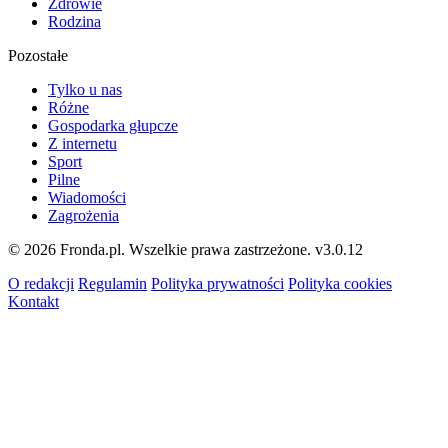
Zdrowie
Rodzina
Pozostałe
Tylko u nas
Różne
Gospodarka głupcze
Z internetu
Sport
Pilne
Wiadomości
Zagrożenia
© 2026 Fronda.pl. Wszelkie prawa zastrzeżone.
v3.0.12
O redakcji
Regulamin
Polityka prywatności
Polityka cookies
Kontakt