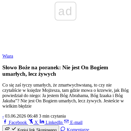
ad
Wiara
Słowo Boże na poranek: Nie jest On Bogiem
umarłych, lecz żywych
Co się zaś tyczy umarłych, że zmartwychwstaną, to czy nie
czytaliście w księdze Mojżesza, tam gdzie mowa o krzewie, jak Bóg
powiedział do niego: Ja jestem Bóg Abrahama, Bóg Izaaka i Bóg
Jakuba”? Nie jest On Bogiem umarłych, lecz żywych. Jesteście w
wielkim błędzie
-
03.06.2026 06:48
3 min czytania
Facebook
X
LinkedIn
E-mail
Komentarze
Kopiuj link
Skopiowano