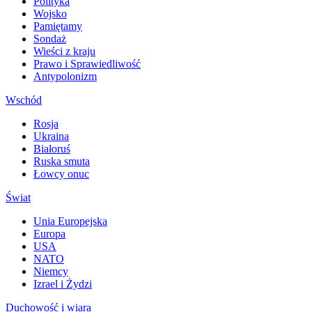
Polityka
Wojsko
Pamiętamy
Sondaż
Wieści z kraju
Prawo i Sprawiedliwość
Antypolonizm
Wschód
Rosja
Ukraina
Białoruś
Ruska smuta
Łowcy onuc
Świat
Unia Europejska
Europa
USA
NATO
Niemcy
Izrael i Żydzi
Duchowość i wiara