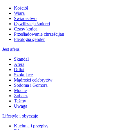
Kościół
Wiara
Świadectwo
Cywilizacja śmierci
Czasy końca
Prześladowanie chrześcijan
Ideologia gender
Jest afera!
Skandal
Afera
Odlot
Szokujące
Mądrości celebrytów
Sodoma i Gomora
Mocne
Zobacz
Taśmy
Uwaga
Lifestyle i obyczaje
Kuchnia i przepisy