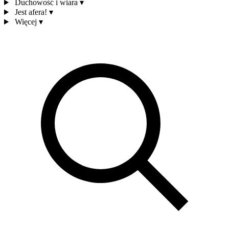
Duchowość i wiara
▾
Jest afera!
▾
Więcej
▾