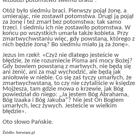
wzbudzi potomstwo swemu bratu”.
Otóż było siedmiu braci. Pierwszy pojął żonę, a
umierając, nie zostawił potomstwa. Drugi ją pojął
za żonę i też zmarł bez potomstwa; tak samo
trzeci. I siedmiu ich nie zostawiło potomstwa. W
końcu po wszystkich umarła także kobieta. Przy
zmartwychwstaniu więc, gdy powstaną, którego z
nich będzie żoną? Bo siedmiu miało ją za żonę».
Jezus im rzekł: «Czyż nie dlatego jesteście w
błędzie, że nie rozumiecie Pisma ani mocy Bożej?
Gdy bowiem powstaną z martwych, nie będą się
ani żenić, ani za mąż wychodzić, ale będą jak
aniołowie w niebie. Co się zaś tyczy umarłych, że
zmartwychwstaną, to czy nie czytaliście w księdze
Mojżesza, tam gdzie mowa o krzewie, jak Bóg
powiedział do niego: „Ja jestem Bóg Abrahama,
Bóg Izaaka i Bóg Jakuba”? Nie jest On Bogiem
umarłych, lecz żywych. Jesteście w wielkim
błędzie».
Oto słowo Pańskie.
Źródło: brewiarz.pl