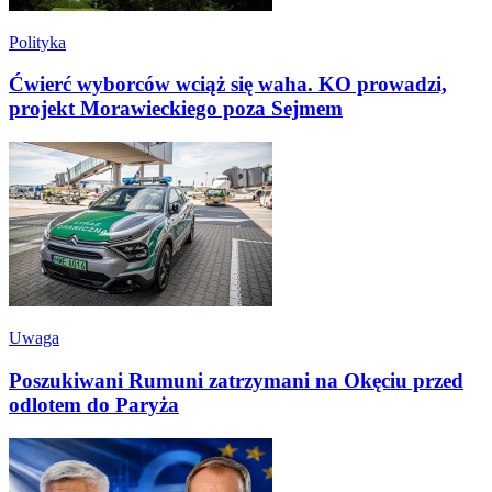
Polityka
Ćwierć wyborców wciąż się waha. KO prowadzi,
projekt Morawieckiego poza Sejmem
Uwaga
Poszukiwani Rumuni zatrzymani na Okęciu przed
odlotem do Paryża