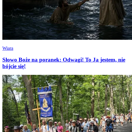
Wiara
Słowo Boże na poranek: Odwagi! To Ja jestem, nie
bójcie się!