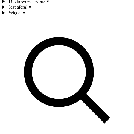
Duchowość i wiara
▾
Jest afera!
▾
Więcej
▾