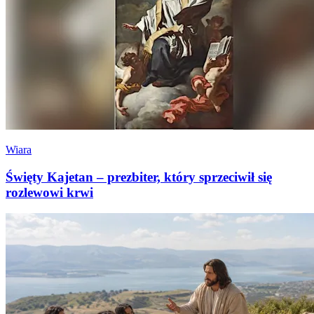
Wiara
Święty Kajetan – prezbiter, który sprzeciwił się
rozlewowi krwi