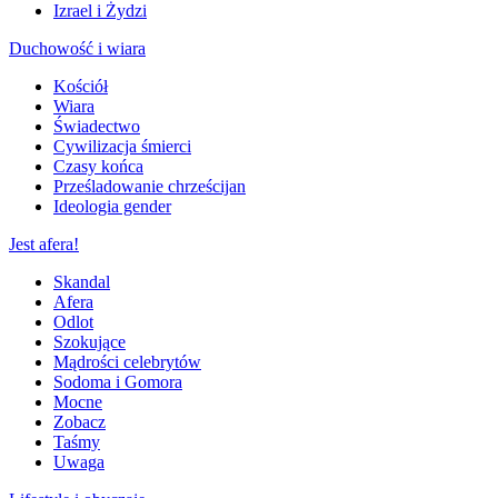
Izrael i Żydzi
Duchowość i wiara
Kościół
Wiara
Świadectwo
Cywilizacja śmierci
Czasy końca
Prześladowanie chrześcijan
Ideologia gender
Jest afera!
Skandal
Afera
Odlot
Szokujące
Mądrości celebrytów
Sodoma i Gomora
Mocne
Zobacz
Taśmy
Uwaga