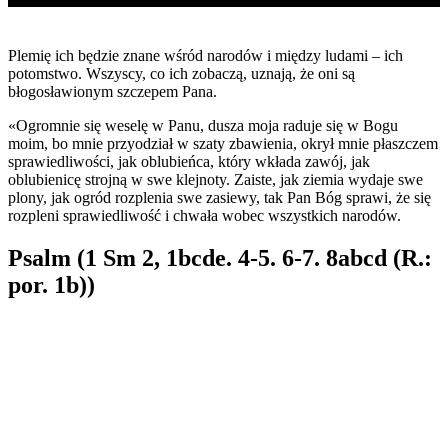
Plemię ich będzie znane wśród narodów i między ludami – ich
potomstwo. Wszyscy, co ich zobaczą, uznają, że oni są
błogosławionym szczepem Pana.
«Ogromnie się weselę w Panu, dusza moja raduje się w Bogu
moim, bo mnie przyodział w szaty zbawienia, okrył mnie płaszczem
sprawiedliwości, jak oblubieńca, który wkłada zawój, jak
oblubienicę strojną w swe klejnoty. Zaiste, jak ziemia wydaje swe
plony, jak ogród rozplenia swe zasiewy, tak Pan Bóg sprawi, że się
rozpleni sprawiedliwość i chwała wobec wszystkich narodów.
Psalm (1 Sm 2, 1bcde. 4-5. 6-7. 8abcd (R.:
por. 1b))