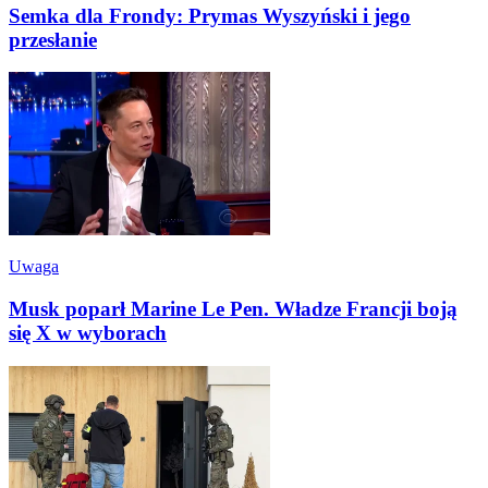
Semka dla Frondy: Prymas Wyszyński i jego
przesłanie
Uwaga
Musk poparł Marine Le Pen. Władze Francji boją
się X w wyborach