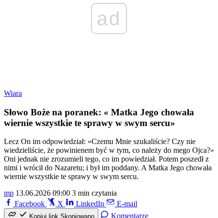
ad
Wiara
Słowo Boże na poranek: « Matka Jego chowała
wiernie wszystkie te sprawy w swym sercu»
Lecz On im odpowiedział: «Czemu Mnie szukaliście? Czy nie
wiedzieliście, że powinienem być w tym, co należy do mego Ojca?»
Oni jednak nie zrozumieli tego, co im powiedział. Potem poszedł z
nimi i wrócił do Nazaretu; i był im poddany. A Matka Jego chowała
wiernie wszystkie te sprawy w swym sercu.
mp
13.06.2026 09:00
3 min czytania
Facebook
X
LinkedIn
E-mail
Komentarze
Kopiuj link
Skopiowano