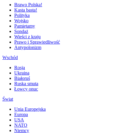
Brawo Polska!
Kasta basta!
Polityka
Wojsko
Pamiętamy
Sondaż
Wieści z kraju
Prawo i Sprawiedliwość
Antypolonizm
Wschód
Rosja
Ukraina
Białoruś
Ruska smuta
Łowcy onuc
Świat
Unia Europejska
Europa
USA
NATO
Niemcy