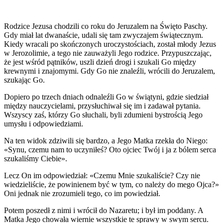
Rodzice Jezusa chodzili co roku do Jeruzalem na Święto Paschy.
Gdy miał lat dwanaście, udali się tam zwyczajem świątecznym.
Kiedy wracali po skończonych uroczystościach, został młody Jezus
w Jerozolimie, a tego nie zauważyli Jego rodzice. Przypuszczając,
że jest wśród pątników, uszli dzień drogi i szukali Go między
krewnymi i znajomymi. Gdy Go nie znaleźli, wrócili do Jeruzalem,
szukając Go.
Dopiero po trzech dniach odnaleźli Go w świątyni, gdzie siedział
między nauczycielami, przysłuchiwał się im i zadawał pytania.
Wszyscy zaś, którzy Go słuchali, byli zdumieni bystrością Jego
umysłu i odpowiedziami.
Na ten widok zdziwili się bardzo, a Jego Matka rzekła do Niego:
«Synu, czemu nam to uczyniłeś? Oto ojciec Twój i ja z bólem serca
szukaliśmy Ciebie».
Lecz On im odpowiedział: «Czemu Mnie szukaliście? Czy nie
wiedzieliście, że powinienem być w tym, co należy do mego Ojca?»
Oni jednak nie zrozumieli tego, co im powiedział.
Potem poszedł z nimi i wrócił do Nazaretu; i był im poddany. A
Matka Jego chowała wiernie wszystkie te sprawy w swym sercu.