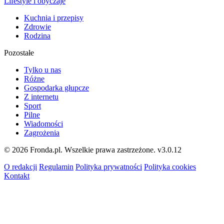
Lifestyle i obyczaje
Kuchnia i przepisy
Zdrowie
Rodzina
Pozostałe
Tylko u nas
Różne
Gospodarka głupcze
Z internetu
Sport
Pilne
Wiadomości
Zagrożenia
© 2026 Fronda.pl. Wszelkie prawa zastrzeżone.
v3.0.12
O redakcji
Regulamin
Polityka prywatności
Polityka cookies
Kontakt