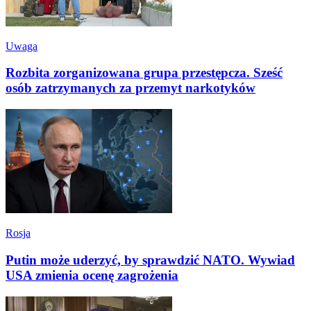
Uwaga
Rozbita zorganizowana grupa przestępcza. Sześć
osób zatrzymanych za przemyt narkotyków
Rosja
Putin może uderzyć, by sprawdzić NATO. Wywiad
USA zmienia ocenę zagrożenia