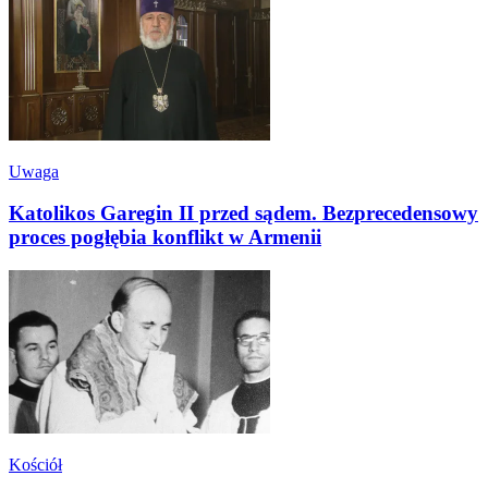
Uwaga
Katolikos Garegin II przed sądem. Bezprecedensowy
proces pogłębia konflikt w Armenii
Kościół