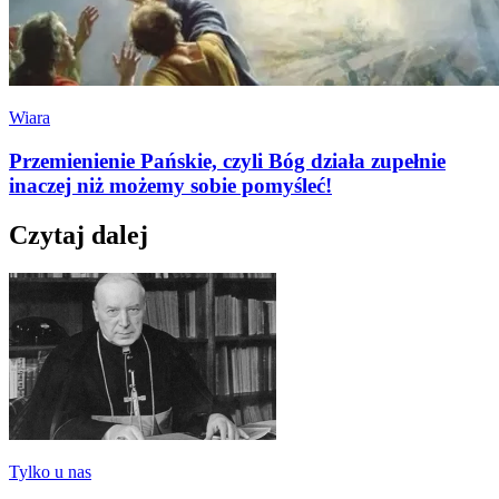
Wiara
Przemienienie Pańskie, czyli Bóg działa zupełnie
inaczej niż możemy sobie pomyśleć!
Czytaj dalej
Tylko u nas