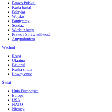
Brawo Polska!
Kasta basta!
Polityka
Wojsko
Pamiętamy
Sondaż
Wieści z kraju
Prawo i Sprawiedliwość
Antypolonizm
Wschód
Rosja
Ukraina
Białoruś
Ruska smuta
Łowcy onuc
Świat
Unia Europejska
Europa
USA
NATO
Niemcy