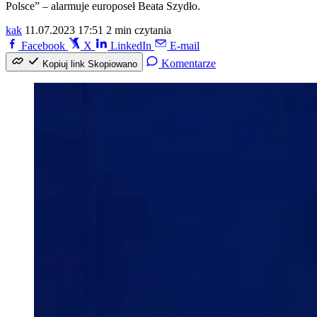
Polsce” – alarmuje europoseł Beata Szydło.
kak
11.07.2023 17:51
2 min czytania
Facebook
X
LinkedIn
E-mail
Komentarze
Kopiuj link
Skopiowano