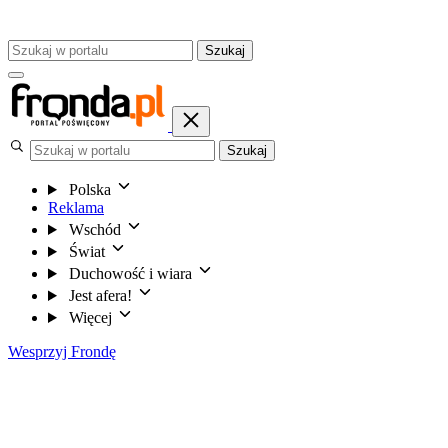
Szukaj
Szukaj
Polska
Reklama
Wschód
Świat
Duchowość i wiara
Jest afera!
Więcej
Wesprzyj Frondę