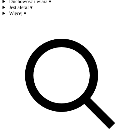
Duchowość i wiara
▾
Jest afera!
▾
Więcej
▾