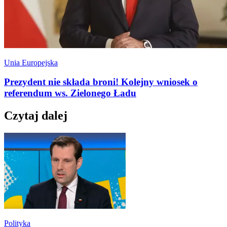
Unia Europejska
Prezydent nie składa broni! Kolejny wniosek o
referendum ws. Zielonego Ładu
Czytaj dalej
Polityka