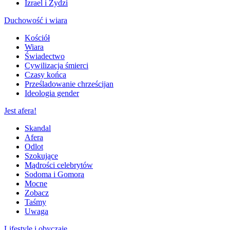
Izrael i Żydzi
Duchowość i wiara
Kościół
Wiara
Świadectwo
Cywilizacja śmierci
Czasy końca
Prześladowanie chrześcijan
Ideologia gender
Jest afera!
Skandal
Afera
Odlot
Szokujące
Mądrości celebrytów
Sodoma i Gomora
Mocne
Zobacz
Taśmy
Uwaga
Lifestyle i obyczaje