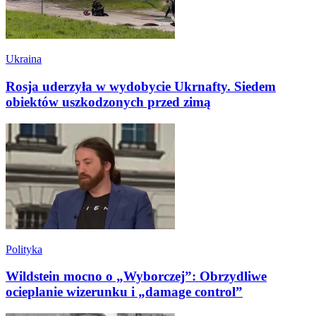
Ukraina
Rosja uderzyła w wydobycie Ukrnafty. Siedem
obiektów uszkodzonych przed zimą
Polityka
Wildstein mocno o „Wyborczej”: Obrzydliwe
ocieplanie wizerunku i „damage control”