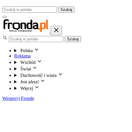
Szukaj
Szukaj
Polska
Reklama
Wschód
Świat
Duchowość i wiara
Jest afera!
Więcej
Wesprzyj Frondę