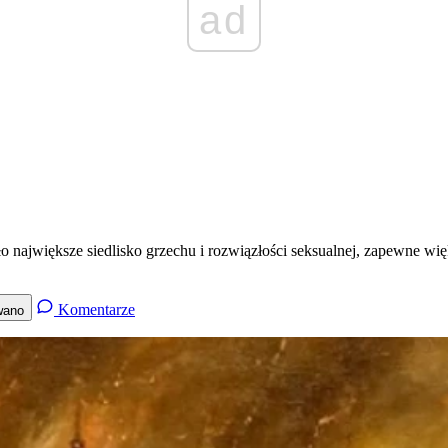
ad
o największe siedlisko grzechu i rozwiązłości seksualnej, zapewne wi
Komentarze
wano