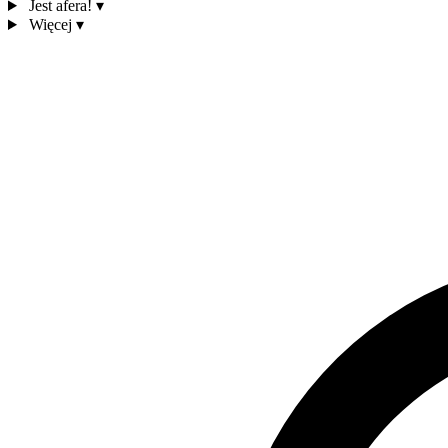
Jest afera!
▾
Więcej
▾