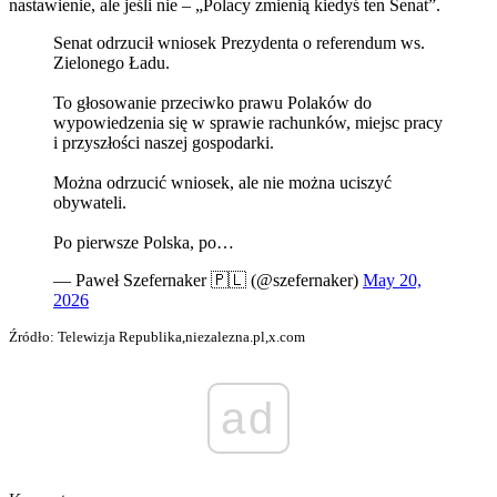
nastawienie, ale jeśli nie – „Polacy zmienią kiedyś ten Senat”.
Senat odrzucił wniosek Prezydenta o referendum ws.
Zielonego Ładu.
To głosowanie przeciwko prawu Polaków do
wypowiedzenia się w sprawie rachunków, miejsc pracy
i przyszłości naszej gospodarki.
Można odrzucić wniosek, ale nie można uciszyć
obywateli.
Po pierwsze Polska, po…
— Paweł Szefernaker 🇵🇱 (@szefernaker)
May 20,
2026
Źródło: Telewizja Republika,niezalezna.pl,x.com
ad