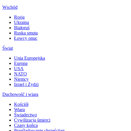
Wschód
Rosja
Ukraina
Białoruś
Ruska smuta
Łowcy onuc
Świat
Unia Europejska
Europa
USA
NATO
Niemcy
Izrael i Żydzi
Duchowość i wiara
Kościół
Wiara
Świadectwo
Cywilizacja śmierci
Czasy końca
Prześladowanie chrześcijan