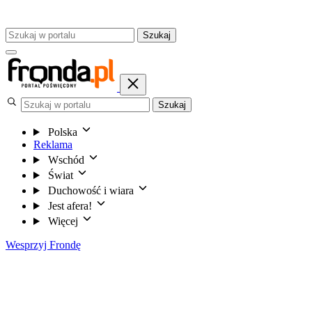
Szukaj
Szukaj
Polska
Reklama
Wschód
Świat
Duchowość i wiara
Jest afera!
Więcej
Wesprzyj Frondę