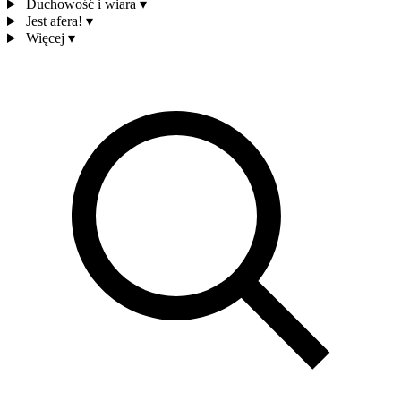
Duchowość i wiara
▾
Jest afera!
▾
Więcej
▾