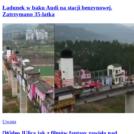
Ładunek w baku Audi na stacji benzynowej.
Zatrzymano 35-latka
Uwaga
[Wideo ]Ulica jak z filmów fantasy zawisła nad