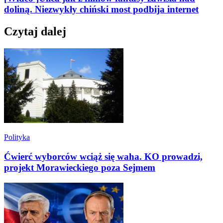
doliną. Niezwykły chiński most podbija internet
Czytaj dalej
Polityka
Ćwierć wyborców wciąż się waha. KO prowadzi,
projekt Morawieckiego poza Sejmem