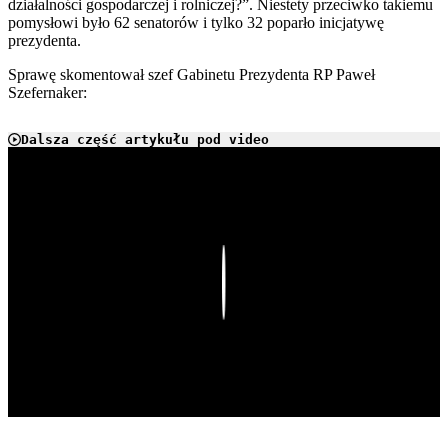
działalności gospodarczej i rolniczej?”. Niestety przeciwko takiemu
pomysłowi było 62 senatorów i tylko 32 poparło inicjatywę
prezydenta.
Sprawę skomentował szef Gabinetu Prezydenta RP Paweł
Szefernaker:
Dalsza część artykułu pod video
Play