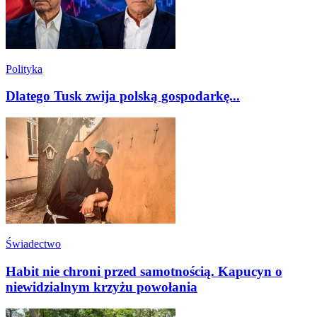
Polityka
Dlatego Tusk zwija polską gospodarkę...
Świadectwo
Habit nie chroni przed samotnością. Kapucyn o
niewidzialnym krzyżu powołania