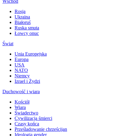
Wschód
Rosja
Ukraina
Białoruś
Ruska smuta
Łowcy onuc
Świat
Unia Europejska
Europa
USA
NATO
Niemcy
Izrael i Żydzi
Duchowość i wiara
Kościół
Wiara
Świadectwo
Cywilizacja śmierci
Czasy końca
Prześladowanie chrześcijan
Ideologia gender