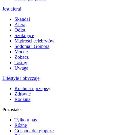
Jest afera!
Skandal
Afera
Odlot
Szokujące
Mądrości celebrytów
Sodoma i Gomora
Mocne
Zobacz
Taśmy
Uwaga
Lifestyle i obyczaje
Kuchnia i przepisy
Zdrowie
Rodzina
Pozostałe
Tylko u nas
Różne
Gospodarka głupcze