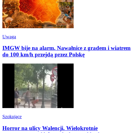
Uwaga
IMGW bije na alarm. Nawałnice z gradem i wiatrem
do 100 km/h przejdą przez Polskę
Szokujące
Horror na ulicy Walencji. Wielokrotnie