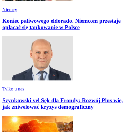
Niemcy
Koniec paliwowego eldorado. Niemcom przestaje
opłacać się tankowanie w Polsce
Tylko u nas
Szynkowski vel Sęk dla Frondy: Rozwój Plus wie,
jak zniwelować kryzys demograficzny