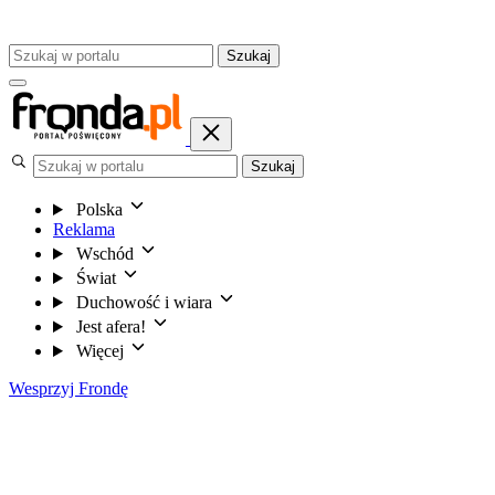
Szukaj
Szukaj
Polska
Reklama
Wschód
Świat
Duchowość i wiara
Jest afera!
Więcej
Wesprzyj Frondę