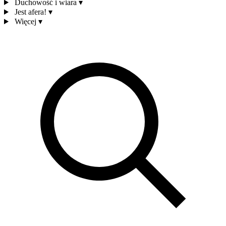
Duchowość i wiara
▾
Jest afera!
▾
Więcej
▾