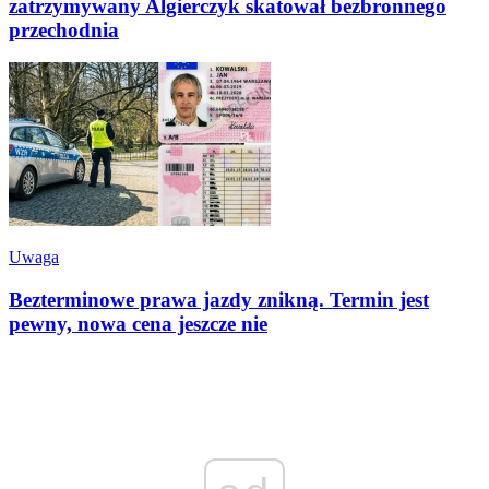
zatrzymywany Algierczyk skatował bezbronnego
przechodnia
Uwaga
Bezterminowe prawa jazdy znikną. Termin jest
pewny, nowa cena jeszcze nie