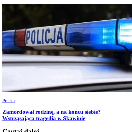
Polska
Zamordował rodzinę, a na końcu siebie?
Wstrząsająca tragedia w Skawinie
Czytaj dalej