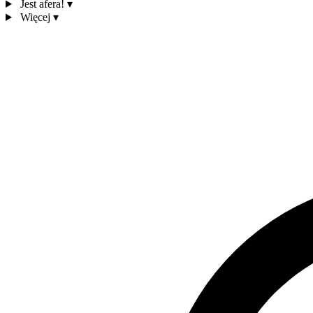
Jest afera!
▾
Więcej
▾