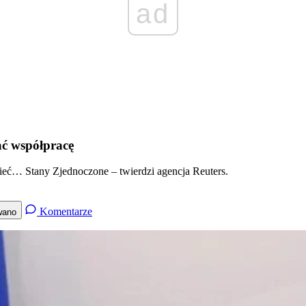
ad
ać współpracę
eć… Stany Zjednoczone – twierdzi agencja Reuters.
Komentarze
wano