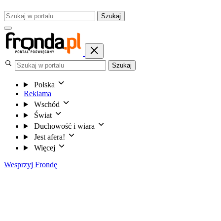
Szukaj
Szukaj
Polska
Reklama
Wschód
Świat
Duchowość i wiara
Jest afera!
Więcej
Wesprzyj Frondę