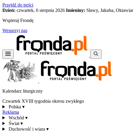
Przejdź do treści
Dzień:
czwartek, 6 sierpnia 2026
Imieniny:
Sławy, Jakuba, Oktawia
Wspieraj Frondę
Wesprzyj nas
Kalendarz liturgiczny
Czwartek XVIII tygodnia okresu zwykłego
Polska
▾
Reklama
Wschód
▾
Świat
▾
Duchowość i wiara
▾