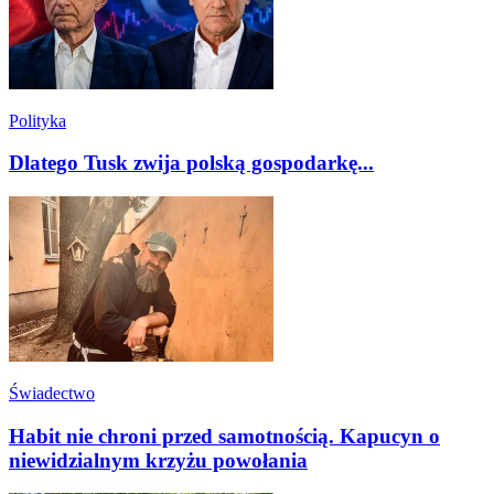
Polityka
Dlatego Tusk zwija polską gospodarkę...
Świadectwo
Habit nie chroni przed samotnością. Kapucyn o
niewidzialnym krzyżu powołania