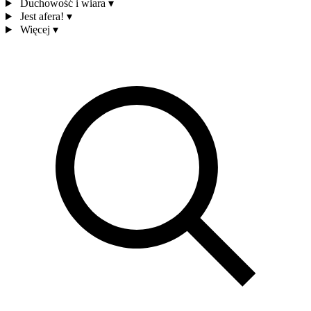
Duchowość i wiara
▾
Jest afera!
▾
Więcej
▾