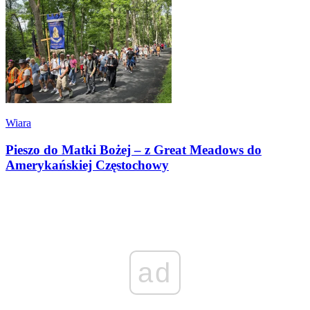
Wiara
Pieszo do Matki Bożej – z Great Meadows do
Amerykańskiej Częstochowy
ad