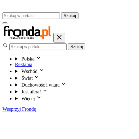
Szukaj
Szukaj
Polska
Reklama
Wschód
Świat
Duchowość i wiara
Jest afera!
Więcej
Wesprzyj Frondę