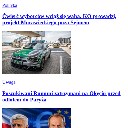
Polityka
Ćwierć wyborców wciąż się waha. KO prowadzi,
projekt Morawieckiego poza Sejmem
Uwaga
Poszukiwani Rumuni zatrzymani na Okęciu przed
odlotem do Paryża