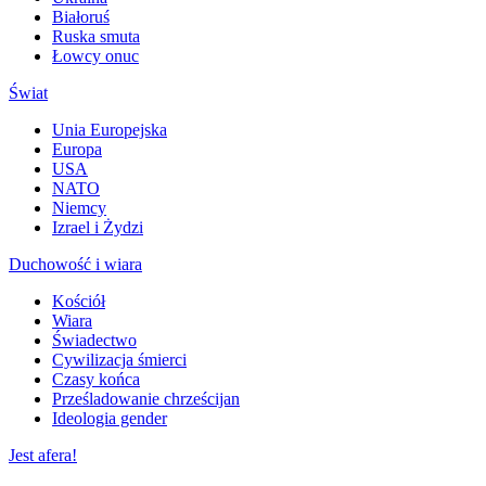
Białoruś
Ruska smuta
Łowcy onuc
Świat
Unia Europejska
Europa
USA
NATO
Niemcy
Izrael i Żydzi
Duchowość i wiara
Kościół
Wiara
Świadectwo
Cywilizacja śmierci
Czasy końca
Prześladowanie chrześcijan
Ideologia gender
Jest afera!