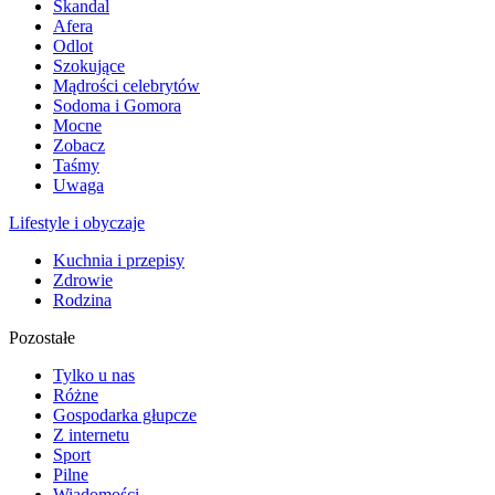
Skandal
Afera
Odlot
Szokujące
Mądrości celebrytów
Sodoma i Gomora
Mocne
Zobacz
Taśmy
Uwaga
Lifestyle i obyczaje
Kuchnia i przepisy
Zdrowie
Rodzina
Pozostałe
Tylko u nas
Różne
Gospodarka głupcze
Z internetu
Sport
Pilne
Wiadomości