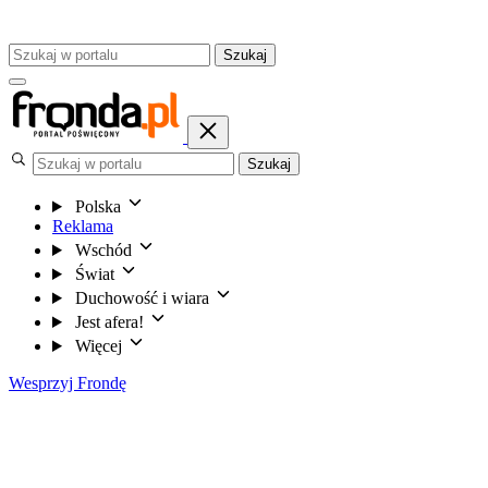
Szukaj
Szukaj
Polska
Reklama
Wschód
Świat
Duchowość i wiara
Jest afera!
Więcej
Wesprzyj Frondę