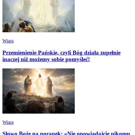
Wiara
Przemienienie Pańskie, czyli Bóg działa zupełnie
inaczej niż możemy sobie pomyśleć!
Wiara
Słowo Boże na poranek: «Nie opowiadajcie nikomu