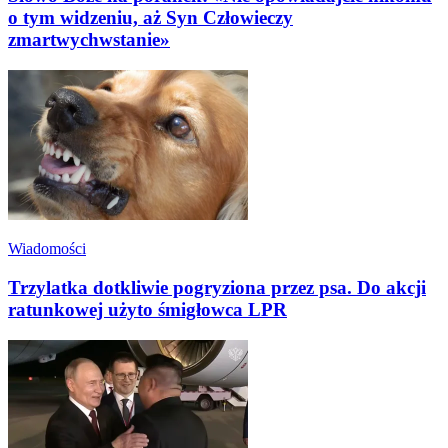
o tym widzeniu, aż Syn Człowieczy
zmartwychwstanie»
Wiadomości
Trzylatka dotkliwie pogryziona przez psa. Do akcji
ratunkowej użyto śmigłowca LPR