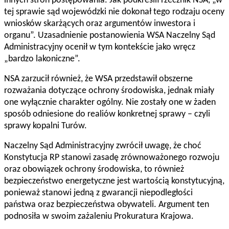
innych stron postępowania. Jak podkreślił rzecznik NSA, „w
tej sprawie sąd wojewódzki nie dokonał tego rodzaju oceny
wniosków skarżących oraz argumentów inwestora i
organu”. Uzasadnienie postanowienia WSA Naczelny Sąd
Administracyjny ocenił w tym kontekście jako wręcz
„bardzo lakoniczne”.
NSA zarzucił również, że WSA przedstawił obszerne
rozważania dotyczące ochrony środowiska, jednak miały
one wyłącznie charakter ogólny. Nie zostały one w żaden
sposób odniesione do realiów konkretnej sprawy – czyli
sprawy kopalni Turów.
Naczelny Sąd Administracyjny zwrócił uwagę, że choć
Konstytucja RP stanowi zasadę zrównoważonego rozwoju
oraz obowiązek ochrony środowiska, to również
bezpieczeństwo energetyczne jest wartością konstytucyjną,
ponieważ stanowi jedną z gwarancji niepodległości
państwa oraz bezpieczeństwa obywateli. Argument ten
podnosiła w swoim zażaleniu Prokuratura Krajowa.