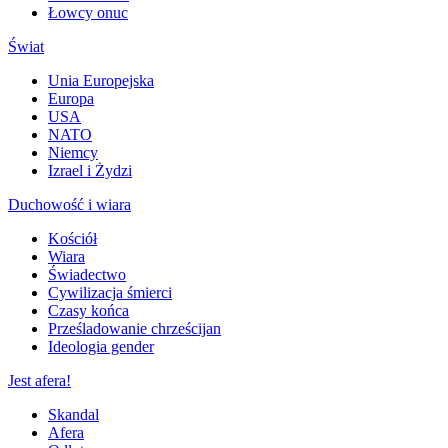
Łowcy onuc
Świat
Unia Europejska
Europa
USA
NATO
Niemcy
Izrael i Żydzi
Duchowość i wiara
Kościół
Wiara
Świadectwo
Cywilizacja śmierci
Czasy końca
Prześladowanie chrześcijan
Ideologia gender
Jest afera!
Skandal
Afera