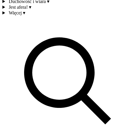
Duchowość i wiara
▾
Jest afera!
▾
Więcej
▾