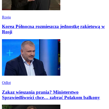
Rosja
Korea Północna rozmieszcza jednostkę rakietową w
Rosji
Odlot
Zakaz wieszania prania? Ministerstwo
Sprawiedliwości chce… zabrać Polakom balkony