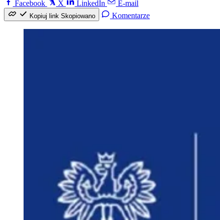
Facebook
X
LinkedIn
E-mail
Komentarze
Kopiuj link
Skopiowano