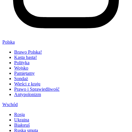
Polska
Brawo Polska!
Kasta basta!
Polityka
Wojsko
Pamiętamy
Sondaż
Wieści z kraju
Prawo i Sprawiedliwość
Antypolonizm
Wschód
Rosja
Ukraina
Białoruś
Ruska smuta