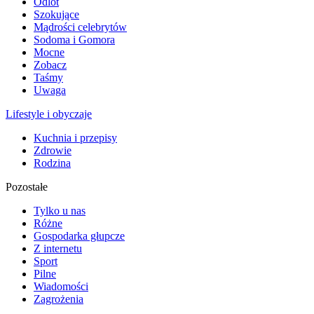
Odlot
Szokujące
Mądrości celebrytów
Sodoma i Gomora
Mocne
Zobacz
Taśmy
Uwaga
Lifestyle i obyczaje
Kuchnia i przepisy
Zdrowie
Rodzina
Pozostałe
Tylko u nas
Różne
Gospodarka głupcze
Z internetu
Sport
Pilne
Wiadomości
Zagrożenia