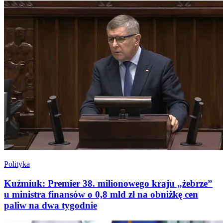
Polityka
Kuźmiuk: Premier 38. milionowego kraju „żebrze”
u ministra finansów o 0,8 mld zł na obniżkę cen
paliw na dwa tygodnie